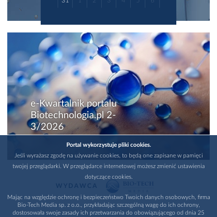
31
1
2
3
4
5
6
e-Kwartalnik portalu
Biotechnologia.pl 2-
3/2026
Portal wykorzystuje pliki cookies.
Jeśli wyrażasz zgodę na używanie cookies, to będą one zapisane w pamięci
twojej przeglądarki. W przeglądarce internetowej możesz zmienić ustawienia
dotyczące cookies.
WYDAWCA
Mając na względzie ochronę i bezpieczeństwo Twoich danych osobowych, firma
Bio-Tech Media sp. z o.o., przykładając szczególną wagę do ich ochrony,
dostosowała swoje zasady ich przetwarzania do obowiązującego od dnia 25