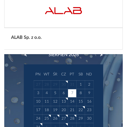
ALAB Sp. z o.o.
PREVIOUS
NEXT
SIERPIEŃ 2026
PN
WT
ŚR
CZ
PT
SB
ND
27
28
29
30
31
1
2
3
4
5
6
7
8
9
10
11
12
13
14
15
16
17
18
19
20
21
22
23
24
25
26
27
28
29
30