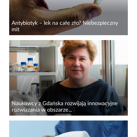
Antybiotyk – lek na całe zło? Niebezpieczny
mit
Wielu osobom wciąż wydaje się, że antybiotyk
to „silniejszy lek na przeziębienie”. Tymczasem
większość infekcji, które pojawiają się jesienią i
zimą, ma podłoże wirusowe i nie wymaga...
Naukowcy z Gdańska rozwijają innowacyjne
rozwiązania w obszarze...
Uniwersytet Gdański uzyskał znaczące
dofinansowanie w wysokości 11 697 052 zł na
realizację przełomowego projektu badawczo-