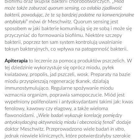
biofilmu oraz skupisk bakterii chorobotwórczych. „
Miód
może także zaburzać quorum sensing, co osłabia zjadliwość
bakterii, powodując, że te są bardziej podatne na konwencjonalne
antybiotyki
” mówi dr Meschwitz. Quorum sensing jest
sposobem w jaki bakterie komunikują się ze sobą i może się
przyczyniać do formowania biofilmu. Niektóre szczepy
bakterii, poprzez ten sam system kontrolują uwalnianie
toksyn bakteryjnych, co wpływa na patogenność bakterii.
Apiterapia
to leczenie za pomocą produktów pszczelich. W
tej dziedzinie wykorzystuje się oprócz miodu, pyłek
kwiataowy, propolis, jad pszczeli, wosk. Preparaty na bazie
miodu przyspieszają regenerację tkanek, działają
immunostymulująco. Regularne spożywanie miodu
wzmacnia organizm, poprawia samopoczucie. Miód jest
wypełniony polifenolami i antyoksydantami takimi jak: kwas
fenolowy, kawowy czy elagowy, a także wieloma
flawonoidami. „
Wiele badań wykazuje korelację pomiędzy
antyoksydacyjną aktywnością miodu i obecnością fenoli
” dodaje
doktor Meschwitz. Przeprowadzono wiele badań
in vitro
,
jednak niewiele klinicznych, które potwierdzałyby szerokie