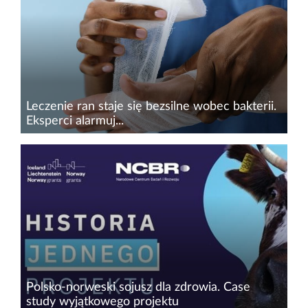
rozwojowego pt. „Kompozycja enzymatyczna do
zwalczania zakażeń i biofilmu...
Leczenie ran staje się bezsilne wobec bakterii.
Eksperci alarmuj...
Ponad połowa pacjentów z ranami zakażonymi
trafia do lekarza lub szpitala zbyt późno, a
blisko 1/3 jest leczona preparatami, które nie
przynoszą rezultatów. W Polsce brakuje nie
tylko procedur...
Polsko-norweski sojusz dla zdrowia. Case
study wyjątkowego projektu