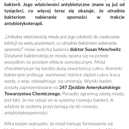
bakterii. Jego właściwości antybiotyczne znane są już od
tysiącleci, co więcej teraz się okazuje, że utrudnia
bakteriom nabieranie oporności w trakcie
antybiotykoterapii.
„
Unikalną właściwością miodu jest jego zdolność do zwalczania
infekcji na wielu poziomach, co utrudnia bakteriom nabieranie
oporności
” mówi autorka badania
doktor
Susan Meschwitz
.
Działanie bakteriobójcze miodu opiera się na przede
wszystkim na prostym efekcie osmotycznym. Miód
charakteryzuje się bardzo dużą zawartością cukru. Komórki
bakteryjne próbując wyrównać różnice stężeń cukru tracą
wodę, a więc odwadniając się umierają. Wyniki badań
zostały zaprezentowane na
247 Zjeździe Amerykańskiego
Towarzystwa Chemicznego.
Ponadto ogromną zaletą miodu
jest fakt, że nie celuje on w systemy rozwoju bakterii. A
właśnie te systemy przyczyniają się do rozwoju
antybiotykooporności.
Kilka badań wykazało, że miód hamuje formowanie się