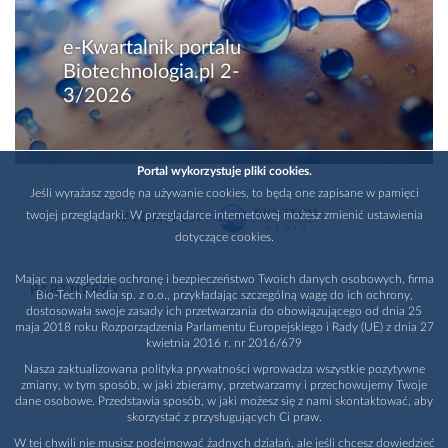
e-Kwartalnik portalu
Biotechnologia.pl 2-
3/2026
Portal wykorzystuje pliki cookies.
Jeśli wyrażasz zgodę na używanie cookies, to będą one zapisane w pamięci
twojej przeglądarki. W przeglądarce internetowej możesz zmienić ustawienia
WYDAWCA
dotyczące cookies.
Mając na względzie ochronę i bezpieczeństwo Twoich danych osobowych, firma
PARTNERZY
Bio-Tech Media sp. z o.o., przykładając szczególną wagę do ich ochrony,
dostosowała swoje zasady ich przetwarzania do obowiązującego od dnia 25
maja 2018 roku Rozporządzenia Parlamentu Europejskiego i Rady (UE) z dnia 27
kwietnia 2016 r. nr 2016/679
Nasza zaktualizowana polityka prywatności wprowadza wszystkie pozytywne
zmiany, w tym sposób, w jaki zbieramy, przetwarzamy i przechowujemy Twoje
dane osobowe. Przedstawia sposób, w jaki możesz się z nami skontaktować, aby
skorzystać z przysługujących Ci praw.
W tej chwili nie musisz podejmować żadnych działań, ale jeśli chcesz dowiedzieć