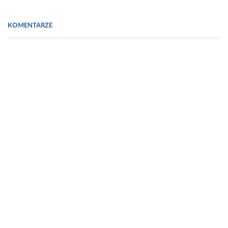
American Chemistry Society www.acs.org
KOMENTARZE
www.worldpharmanews.com
www.apiterapia.biz