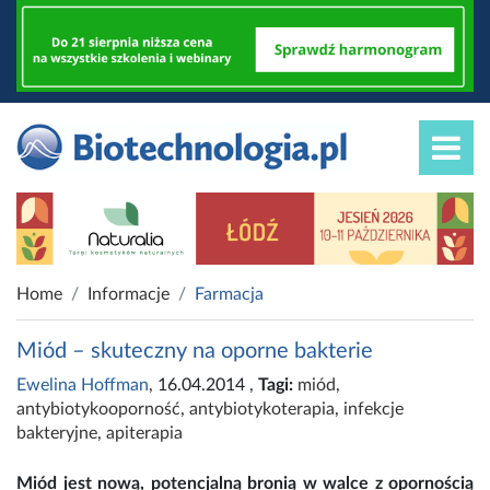
Home
Informacje
Farmacja
Miód – skuteczny na oporne bakterie
Ewelina Hoffman
, 16.04.2014
,
Tagi:
miód
,
antybiotykooporność
,
antybiotykoterapia
,
infekcje
bakteryjne
,
apiterapia
Miód jest nową, potencjalną bronią w walce z opornością