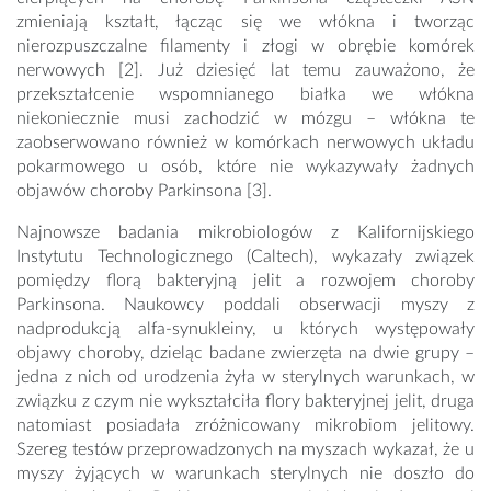
zmieniają kształt, łącząc się we włókna i tworząc
nierozpuszczalne filamenty i złogi w obrębie komórek
nerwowych [2]. Już dziesięć lat temu zauważono, że
przekształcenie wspomnianego białka we włókna
niekoniecznie musi zachodzić w mózgu – włókna te
zaobserwowano również w komórkach nerwowych układu
pokarmowego u osób, które nie wykazywały żadnych
objawów choroby Parkinsona [3].
Najnowsze badania mikrobiologów z Kalifornijskiego
Instytutu Technologicznego (Caltech), wykazały związek
pomiędzy florą bakteryjną jelit a rozwojem choroby
Parkinsona. Naukowcy poddali obserwacji myszy z
nadprodukcją alfa-synukleiny, u których występowały
objawy choroby, dzieląc badane zwierzęta na dwie grupy –
jedna z nich od urodzenia żyła w sterylnych warunkach, w
związku z czym nie wykształciła flory bakteryjnej jelit, druga
natomiast posiadała zróżnicowany mikrobiom jelitowy.
Szereg testów przeprowadzonych na myszach wykazał, że u
myszy żyjących w warunkach sterylnych nie doszło do