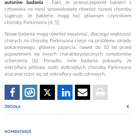
autorów badania
- Fakt, że przeszczepienie bakterii z
człowieka na mysz spowodowało również rozwój choroby
sugeruje, że bakterie mogą być głównym czynnikiem
choroby Parkinsona [4, 5].
Nowe badania mogą również wyjaśniać, dlaczego większość
chorych na chorobę Parkinsona cierpi na problemy układu
pokarmowego, głównie zaparcia, nawet do 10 lat przed
pojawieniem się innych charakterystycznych symptomów
schorzenia [6]. Ponadto, inne badania pokazały, że
mikroflora jelitowa osób dotkniętych chorobą Parkinsona
znacznie różni się od mikroflory osób zdrowych.
ŹRÓDŁA
1.
http://www.medonet.pl/zdrowie/zdrowie-dla-
kazdego,choroba-parkinsona---przyczyny--objawy--
KOMENTARZE