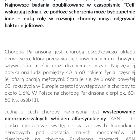
Najnowsze badania opublikowane w czasopismie "Cell'
wskazują jednak, że podłoże schorzenia może być zupełnie
inne – dużą rolę w rozwoju choroby mogą odgrywać
bakterie jelitowe.
Choroba Parkinsona jest chorobą ośrodkowego układu
nerwowego, która przejawia się spowolnieniem ruchowym,
sztywnością mięśni oraz drżeniem kończyn. Najczęściej
dotyka ona ludzi pomiędzy 40. a 60. rokiem życia; częściej
jej ofiarą padają mężczyźni. Szacuje się, że u osób powyżej
60. roku życia w Europie częstość występowania choroby to
około 1,6%. W Polsce na chorobę Parkinsona cierpi ok. 60-
80 tys. osób [1].
Jedną z cech choroby Parkinsona jest
występowanie
nierozpuszczalnych włókien alfa-synukleiny
(ASN) – to
białko cytozolowe występuje w zdrowych komórkach
nerwowych pod postacią małych monomerów. U
cierpiących na chorobę Parkinsona cząsteczki ASN