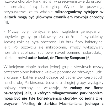
rozwoju choroby Parkinsona, w przeciwieństwie do gryzoni
z normalną florą bakteryjną. Wyniki te pozwalają
przypuszczać, że to właśnie
mikroorganizmy bytujące w
jelitach mogą być głównym czynnikiem rozwoju choroby
[4].
- Myszy były identyczne pod względem genetycznym,
obydwie grupy produkowały za dużo alfa-synukleiny.
Jedyną różnicą była obecność lub brak flory bakteryjnej
jelit. Po pozbyciu się mikrobiomu, myszy wykazywały
normalne zdolności ruchowe, nawet pomimo nadprodukcji
białka - mówi
autor badań, dr Timothy Sampson
[5].
W kolejnym etapie badań jednej grupie sterylnych myszy
przeszczepiono bakterie kałowe pobrane od zdrowych ludzi,
a drugiej - bakterie pochodzące od pacjentów cierpiących
na chorobę Parkinsona. Jedynie u drugiej grupy wystąpiły
objawy choroby, co wskazuje, że
zmiany we florze
bakteryjnej jelit, u których zdiagnozowano parkinsonizm,
mogą być nie tyle konsekwencją choroby, co jedną z jej
przyczyn
! Według
dr Sarkisa Mazmianiana, jednego z