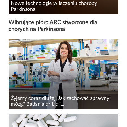
Nowe technologie w leczeniu choroby
Parkinsona
Choroba Parkinsona to nadal jeden z
Wibrujące pióro ARC stworzone dla
najpoważniejszych i nie całkiem poznanych
chorych na Parkinsona
problemów zdrowotnych. To schorzenie mózgu
dotyka nawet 100 tys. osób w Polsce i ponad 6
mln na świecie. Leczenie nie jest...
Żyjemy coraz dłużej. Jak zachować sprawny
mózg? Badania dr Lidii...
Jeszcze kilkadziesiąt lat temu jednym z
największych osiągnięć medycyny było