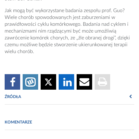
Jak mogą być wykorzystane badania zespołu prof. Guo?
Wiele chorób spowodowanych jest zaburzeniami w
prawidłowości cyklu komórkowego. Badania nad cyklem i
mechanizmami nim rządzącymi być może umożliwią
zawrócenie komórek chorych, ze „źle obranej drogi”, dzięki
czemu możliwe będzie stworzenie ukierunkowanej terapii
wielu chorób.
ŹRÓDŁA
Shangqin Guo, Xiaoyuan Zi, Vincent P. Schulz, Jijun
Cheng, Mei Zhong, Sebastian H.J. Koochaki, Cynthia
KOMENTARZE
M. Megyola, Xinghua Pan, Kartoosh Heydari, Sherman
M. Weissman et al.
Nonstochastic Reprogramming