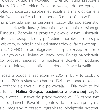
odkowego układu nerwowego, której dokładna przyczyna
między 20. a 40. rokiem życia, prowadząc do postępującej
otąd uchodzi za chorobę nieuleczalną farmakologicznie, a
. Na świecie na SM choruje ponad 3 mln osób, a w Polsce
lemu przekłada się na ogromne koszty dla społeczeństw.
, a całkowite koszty leczenia stwardnienia rozsianego
o Funduszu Zdrowia na programy lekowe w tym wskazaniu
cały czas rosną, a koszty pośrednie choroby liczone są w
j efektem, w odróżnieniu od standardowej farmakoterapii,
apia ONGENO to autologiczny mini-przeszczep komórek
nikalnym w skali światowej know-how. Polega na pobraniu
ego procesu separacji, a następnie dożylnym podaniu
z kilkudniową hospitalizacją – dodaje Paweł Kowalik.
ów została poddana zabiegom w 2014 r. Były to osoby o
u ok. 200 m stanowiło barierę. Dziś, po ponad dekadzie,
y cofnęły się trwale i nie powracają. – Dla mnie to był
zdradza
Halina Gorąca, pacjentka z pierwszej części
iom, a część – nawet do pracy zawodowej. W całym tym
niepożądanych. Powrót pacjentów do zdrowia i pracy ma
alę, mogłaby z czasem ograniczać obciążenia systemu