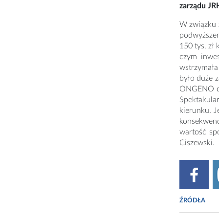
zarządu JR
W związku 
podwyższen
150 tys. z
czym inwes
wstrzymała 
było duże z
ONGENO dos
Spektakula
kierunku. J
konsekwenc
wartość sp
Ciszewski.
ŹRÓDŁA