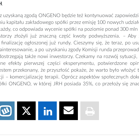
H
.
z uzyskaną zgodą ONGENO będzie też kontynuować zapowiedzian
iu kapitału zakładowego spółki przez emisję 100 nowych udział
ł każdy, co odpowiada wycenie spółki na poziomie ponad 300 ml
torzy złożyli już znaczną część kwoty podwyższenia. – Aby
finalizację ogłoszonej już rundy. Cieszymy się, że teraz, po u
ainteresowanie, a po uzyskaniu zgody Komisji runda przeprowad
trzegają także nowi inwestorzy. Czekamy na rozwój sytuacji,
rne efekty pierwszej części eksperymentu, potwierdzone opin
estem przekonany, że przyszłość pokaże, że warto było włożyć 
ji – komercjalizację terapii. Oprócz aspektów społecznych d
ółki ONGENO, w której JRH posiada 35%, co przełoży się znac