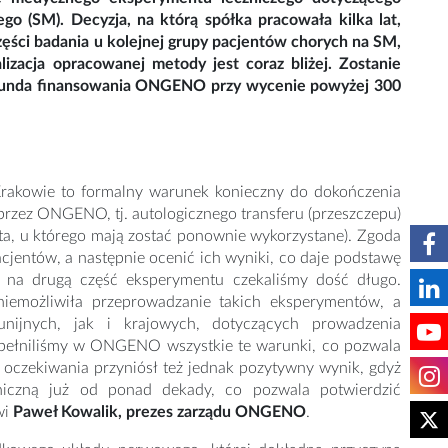
ego (SM). Decyzja, na którą spółka pracowała kilka lat,
zęści badania u kolejnej grupy pacjentów chorych na SM,
izacja opracowanej metody jest coraz bliżej. Zostanie
 runda finansowania ONGENO przy wycenie powyżej 300
 Krakowie to formalny warunek konieczny do dokończenia
rzez ONGENO, tj. autologicznego transferu (przeszczepu)
a, u którego mają zostać ponownie wykorzystane). Zgoda
cjentów, a następnie ocenić ich wyniki, co daje podstawę
ę na drugą część eksperymentu czekaliśmy dość długo.
iemożliwiła przeprowadzanie takich eksperymentów, a
nijnych, jak i krajowych, dotyczących prowadzenia
pełniliśmy w ONGENO wszystkie te warunki, co pozwala
oczekiwania przyniósł też jednak pozytywny wynik, gdyż
niczną już od ponad dekady, co pozwala potwierdzić
wi
Paweł Kowalik, prezes zarządu ONGENO
.