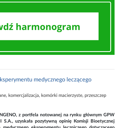
 eksperymentu medycznego leczącego
ane
,
komercjalizacja
,
komórki macierzyste
,
przeszczep
ONGENO, z portfela notowanej na rynku głównym GPW
I S.A., uzyskała pozytywną opinię Komisji Bioetycznej
e medycznego eksperymentu leczniczego dotyczącego