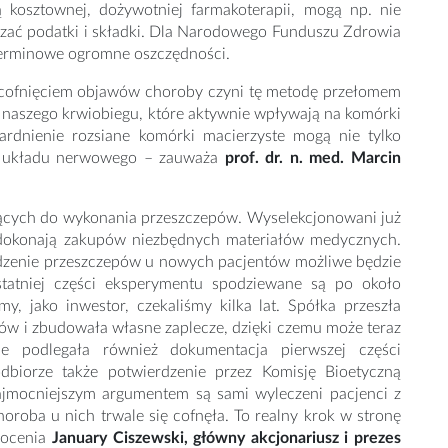
 kosztownej, dożywotniej farmakoterapii, mogą np. nie
zać podatki i składki. Dla Narodowego Funduszu Zdrowia
terminowe ogromne oszczędności.
 cofnięciem objawów choroby czyni tę metodę przełomem
o naszego krwiobiegu, które aktywnie wpływają na komórki
wardnienie rozsiane komórki macierzyste mogą nie tylko
ję układu nerwowego – zauważa
prof. dr. n. med. Marcin
jących do wykonania przeszczepów. Wyselekcjonowani już
e dokonają zakupów niezbędnych materiałów medycznych.
adzenie przeszczepów u nowych pacjentów możliwe będzie
statniej części eksperymentu spodziewane są po około
 jako inwestor, czekaliśmy kilka lat. Spółka przeszła
ów i zbudowała własne zaplecze, dzięki czemu może teraz
ie podlegała również dokumentacja pierwszej części
biorze także potwierdzenie przez Komisję Bioetyczną
Najmocniejszym argumentem są sami wyleczeni pacjenci z
horoba u nich trwale się cofnęła. To realny krok w stronę
 ocenia
January Ciszewski, główny akcjonariusz i prezes