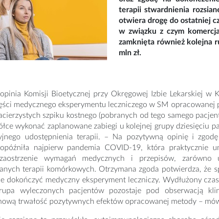
terapii stwardnienia rozsian
otwiera drogę do ostatniej c
w związku z czym komercjal
zamknięta również kolejna
mln zł.
opinia Komisji Bioetycznej przy Okręgowej Izbie Lekarskiej w
części medycznego eksperymentu leczniczego w SM opracowanej p
cierzystych szpiku kostnego (pobranych od tego samego pacjent
łce wykonać zaplanowane zabiegi u kolejnej grupy dziesięciu pa
jnego udostępnienia terapii. – Na pozytywną opinię i zgod
opóźniła najpierw pandemia COVID-19, która praktycznie un
 zaostrzenie wymagań medycznych i przepisów, zarówno u
nych terapii komórkowych. Otrzymana zgoda potwierdza, że s
e dokończyć medyczny eksperyment leczniczy. Wydłużony czas 
rupa wyleczonych pacjentów pozostaje pod obserwacją kli
nową trwałość pozytywnych efektów opracowanej metody – mó