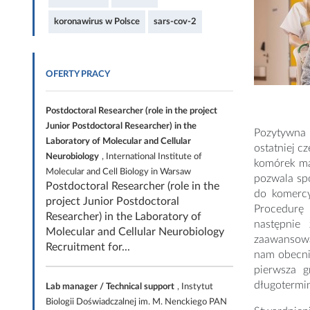
koronawirus w Polsce
sars-cov-2
OFERTY PRACY
Postdoctoral Researcher (role in the project
Junior Postdoctoral Researcher) in the
Pozytywna 
Laboratory of Molecular and Cellular
ostatniej 
Neurobiology
, International Institute of
komórek ma
Molecular and Cell Biology in Warsaw
pozwala spó
Postdoctoral Researcher (role in the
do komercy
project Junior Postdoctoral
Procedurę 
Researcher) in the Laboratory of
następnie
Molecular and Cellular Neurobiology
zaawansowa
Recruitment for...
nam obecni
pierwsza g
długotermi
Lab manager / Technical support
, Instytut
Biologii Doświadczalnej im. M. Nenckiego PAN