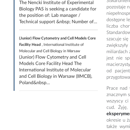
Stwardnien
The Nencki Institute of Experimental
pozostaje n
Biology PAS is seeking a candidate for
niepełnospr
the position of: Lab manager /
dostępne l
Technical support &nbsp; Number of...
liczba cho
Standardow
(Junior) Flow Cytometry and Cell Models Core
szacuje si
Facility Head
, International Institute of
zwiększyły 
Molecular and Cell Biology in Warsaw
miliardach 
(Junior) Flow Cytometry and Cell
jest nie s
Models Core Facility Head The
macierzyst
International Institute of Molecular
od pacjent
and Cell Biology in Warsaw (IIMCB),
przygotowan
Poland&nbsp...
Prace nad 
znacznym st
wszyscy ci 
cud. Żyję,
eksperyme
okresie u 
także wymi