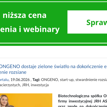
 ONGENO dostaje zielone światło na dokończenie
enie rozsiane
rtalu
, 19.06.2026
,
Tagi:
ONGENO
,
start-up
,
stwardnienie rozsi
cierzystych
,
JRH
,
inwestycja
Biotechnologiczna spółka 
firmy inwestycyjnej JRH AS
oraz zgodę na dokończeni