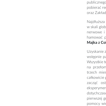
publiczneg
pobierać r
oraz Zakła
Najdłuższa
w skali glo
nerwowe i 
hamować po
Majka z Co
Uzyskanie 
wstępnie p
Wszystkie 
na przełom
trzech mie
całkowicie
zacząć ost
eksperymen
dotychczas
pierwszej g
pomocy wie