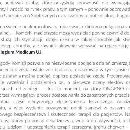
o, ponieważ osoby, które odzyskują sprawność, nie wymagają
enty i wrócić na rynek pracy, a tym samym – ponownie odprowad
du Ubezpieczeń Społecznych oznaczałoby to potencjalne, długo
 na świecie udokumentowana obserwacja kliniczna połączona z
balnej. – Komórki macierzyste mogą wydzielać pewne czynniki d
służą ich stymulacji, dzięki czemu w takiej chorobie jak st
stęp choroby, ale również aktywnie wpływać na regenerac
llegium Medicum UJ
.
zgody Komisji pozwala na niezwłoczne podjęcie działań zmierza
acjenci przejdą ostateczne badania, a naukowcy w tym czasi
te działania można podjąć, dopiero posiadając zgodę. Przeprow
ie września i października br., a pierwsze oceny efektów o
siącach od zabiegu. – Jest to moment, na który ONGENO i my,
 przez wymagający proces dostosowania do zaostrzonych przepis
atnią część medycznego eksperymentu leczniczego. Analiz
tu, a więc wydanie pozytywnej opinii stanowi w naszym od
owego bezpieczeństwa i skuteczności terapii dla pacjentów. 
rupy, którzy po ponad dekadzie żyją, wrócili do aktywności, a c
lu ludziom i udostępnienia terapii szerszemu gronu chorych –