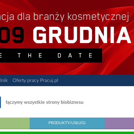
lnik
Oferty pracy Pracuj.pl
łączymy wszystkie strony biobiznesu
PRODUKTY/USŁUGI