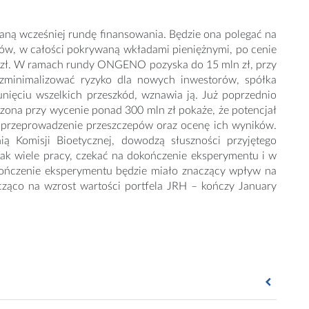
ą wcześniej rundę finansowania. Będzie ona polegać na
ów, w całości pokrywaną wkładami pieniężnymi, po cenie
n zł. W ramach rundy ONGENO pozyska do 15 mln zł, przy
 zminimalizować ryzyko dla nowych inwestorów, spółka
sunięciu wszelkich przeszkód, wznawia ją. Już poprzednio
zona przy wycenie ponad 300 mln zł pokaże, że potencjał
 przeprowadzenie przeszczepów oraz ocenę ich wyników.
ią Komisji Bioetycznej, dowodzą słuszności przyjętego
tak wiele pracy, czekać na dokończenie eksperymentu i w
okończenie eksperymentu będzie miało znaczący wpływ na
ząco na wzrost wartości portfela JRH – kończy January