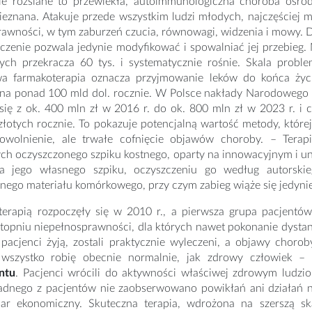
ie rozsiane to przewlekła, autoimmunologiczna choroba ośr
ieznana. Atakuje przede wszystkim ludzi młodych, najczęściej 
awności, w tym zaburzeń czucia, równowagi, widzenia i mowy. D
eczenie pozwala jedynie modyfikować i spowalniać jej przebieg
rych przekracza 60 tys. i systematycznie rośnie. Skala prob
a farmakoterapia oznacza przyjmowanie leków do końca życia
ę na ponad 100 mld dol. rocznie. W Polsce nakłady Narodoweg
się z ok. 400 mln zł w 2016 r. do ok. 800 mln zł w 2023 r. i 
złotych rocznie. To pokazuje potencjalną wartość metody, które
powolnienie, ale trwałe cofnięcie objawów choroby. – Ter
ych oczyszczonego szpiku kostnego, oparty na innowacyjnym i u
a jego własnego szpiku, oczyszczeniu go według autorski
ego materiału komórkowego, przy czym zabieg wiąże się jedynie 
terapią rozpoczęły się w 2010 r., a pierwsza grupa pacjent
opniu niepełnosprawności, dla których nawet pokonanie dystans
pacjenci żyją, zostali praktycznie wyleczeni, a objawy chorob
 wszystko robię obecnie normalnie, jak zdrowy człowiek – 
ntu
. Pacjenci wrócili do aktywności właściwej zdrowym ludz
żadnego z pacjentów nie zaobserwowano powikłań ani działań 
ar ekonomiczny. Skuteczna terapia, wdrożona na szerszą sk