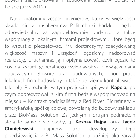
bowiem zaprojektowała i zbudowała tożsamy obiekt w
Polsce już w 2012 r.
– Nasz znakomity zespół inżynierów, który w większości
składa się z absolwentów Politechniki Łódzkiej, będzie
odpowiedzialny za zaprojektowanie budynku, a także
współpracę z lokalnymi firmami projektowymi, które będą
to wszystko pieczętować. My dostarczymy zdecydowaną
większość maszyn i urządzeń, będziemy nadzorować
realizację, uruchamiać ją i optymalizować, czyli będzie to
coś na kształt generalnego wykonawstwa z wyłączeniami
dotyczącymi głównie prac budowlanych, choć prace
lokalnych firm budowlanych także będziemy kontrolować –
tak rolę Biotechniki w tym projekcie opisywał
Kapela,
po
czym doprecyzował, z kim firma będzie współpracować na
miejscu – Kontrakt podpisaliśmy z Red River Biorefinery –
amerykańską spółką celową powołaną do budowy zakładu
przez BioMass Solution. Za jednym i drugim podmiotem
stoją te same dwie osoby, tj.
Keshav Rajpal
oraz
Jacek
Chmielewski,
najpierw jako deweloperzy tego
przedsięwzięcia z BioMass Solution, a później jako zarząd