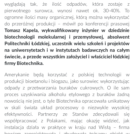
wyglądają tak, że ilość odpadów, która zostaje z
pierwotnego surowca, wynosi nawet ok. 30-40%. To
ogromne ilości masy organicznej, którą można wykorzystać
do przeróżnej produkcji – mówił po konferencji prasowej
Tomasz Kapela, wykwalifikowany inżynier w dziedzinie
biotechnologii molekularnej i przemysłowej, absolwent
Politechniki Łódzkiej, uczestnik wielu szkoleń i projektów
na uniwersytetach i w instytutach badawczych na całym
świecie, a przede wszystkim założyciel i właściciel łódzkiej
firmy Biotechnika.
Amerykanie będą korzystać z polskiej technologii w
produkcji bioetanolu i biogazu, jako surowiec wykorzystując
odpady z przetwarzania buraków cukrowych. O ile sam
proces uzyskiwania alkoholu etylowego z buraków żadną
nowością nie jest, o tyle Biotechnika opracowała unikatowy
w skali świata układ procesowy o niezwykle wysokiej
efektywności. Partnerzy ze Stanów zdecydowali się
współpracować z Polakami, mając okazję widzieć, jak
instalacja działa w praktyce w kraju nad Wisłą – firma