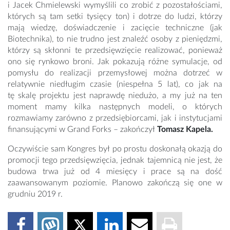
i Jacek Chmielewski wymyślili co zrobić z pozostałościami,
których są tam setki tysięcy ton) i dotrze do ludzi, którzy
mają wiedzę, doświadczenie i zacięcie techniczne (jak
Biotechnika), to nie trudno jest znaleźć osoby z pieniędzmi,
którzy są skłonni te przedsięwzięcie realizować, ponieważ
ono się rynkowo broni. Jak pokazują różne symulacje, od
pomysłu do realizacji przemysłowej można dotrzeć w
relatywnie niedługim czasie (niespełna 5 lat), co jak na
tę skalę projektu jest naprawdę niedużo, a my już na ten
moment mamy kilka następnych modeli, o których
rozmawiamy zarówno z przedsiębiorcami, jak i instytucjami
finansującymi w Grand Forks – zakończył
Tomasz Kapela.
Oczywiście sam Kongres był po prostu doskonałą okazją do
promocji tego przedsięwzięcia, jednak tajemnicą nie jest, że
budowa trwa już od 4 miesięcy i prace są na dość
zaawansowanym poziomie. Planowo zakończą się one w
grudniu 2019 r.