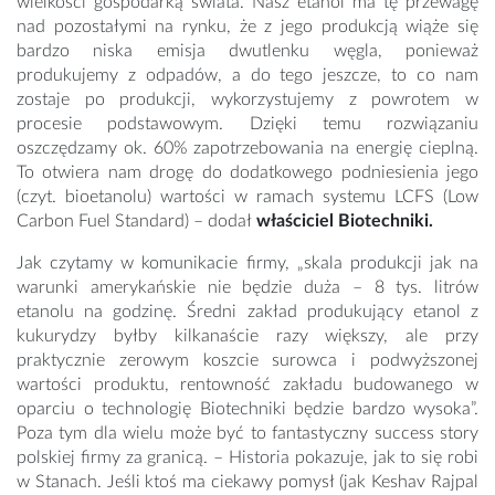
wielkości gospodarką świata. Nasz etanol ma tę przewagę
nad pozostałymi na rynku, że z jego produkcją wiąże się
bardzo niska emisja dwutlenku węgla, ponieważ
produkujemy z odpadów, a do tego jeszcze, to co nam
zostaje po produkcji, wykorzystujemy z powrotem w
procesie podstawowym. Dzięki temu rozwiązaniu
oszczędzamy ok. 60% zapotrzebowania na energię cieplną.
To otwiera nam drogę do dodatkowego podniesienia jego
(czyt. bioetanolu) wartości w ramach systemu LCFS (Low
Carbon Fuel Standard) – dodał
właściciel Biotechniki.
Jak czytamy w komunikacie firmy, „skala produkcji jak na
warunki amerykańskie nie będzie duża – 8 tys. litrów
etanolu na godzinę. Średni zakład produkujący etanol z
kukurydzy byłby kilkanaście razy większy, ale przy
praktycznie zerowym koszcie surowca i podwyższonej
wartości produktu, rentowność zakładu budowanego w
oparciu o technologię Biotechniki będzie bardzo wysoka”.
Poza tym dla wielu może być to fantastyczny success story
polskiej firmy za granicą. – Historia pokazuje,
jak to się robi
w Stanach. Jeśli ktoś ma ciekawy pomysł (jak Keshav Rajpal