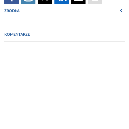
ŹRÓDŁA
h
ttp://www.biotechnika.net/realizacje.html, 02.10.2018.
KOMENTARZE
Wypowiedzi pozyskane po konferencji prasowej podczas
Kongresu Biogospodarki, 24.09.2018, Łódź.