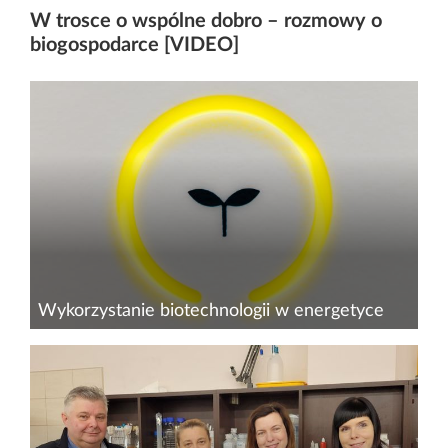
W trosce o wspólne dobro – rozmowy o
biogospodarce [VIDEO]
Wykorzystanie biotechnologii w energetyce
Biotechnologia jest jednym z najszybciej
rozwijających się sektorów gospodarki, a w
swoich&nbsp; procesach wykorzystuje
organizmy żywe, wirusy, a także ich części i
produkty biologiczne, w celu...