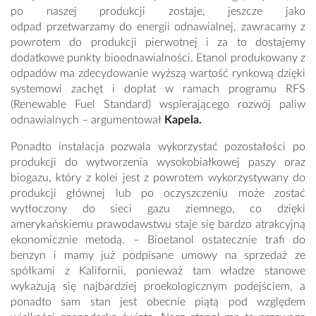
po naszej produkcji zostaje, jeszcze jako
odpad przetwarzamy do energii odnawialnej, zawracamy z
powrotem do produkcji pierwotnej i za to dostajemy
dodatkowe punkty bioodnawialności. Etanol produkowany z
odpadów ma zdecydowanie wyższą wartość rynkową dzięki
systemowi zachęt i dopłat w ramach programu RFS
(Renewable Fuel Standard) wspierającego rozwój paliw
odnawialnych – argumentował
Kapela.
Ponadto instalacja pozwala wykorzystać pozostałości po
produkcji do wytworzenia wysokobiałkowej paszy oraz
biogazu, który z kolei jest z powrotem wykorzystywany do
produkcji głównej lub po oczyszczeniu może zostać
wytłoczony do sieci gazu ziemnego, co dzięki
amerykańskiemu prawodawstwu staje się bardzo atrakcyjną
ekonomicznie metodą. – Bioetanol ostatecznie trafi do
benzyn i mamy już podpisane umowy na sprzedaż ze
spółkami z Kalifornii, ponieważ tam władze stanowe
wykazują się najbardziej proekologicznym podejściem, a
ponadto sam stan jest obecnie piątą pod względem