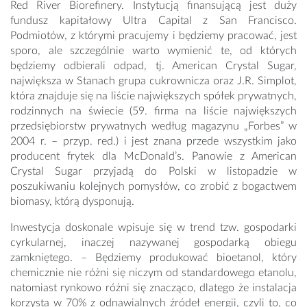
Red River Biorefinery. Instytucją finansującą jest duży
fundusz kapitałowy Ultra Capital z San Francisco.
Podmiotów, z którymi pracujemy i będziemy pracować, jest
sporo, ale szczególnie warto wymienić te, od których
będziemy odbierali odpad, tj. American Crystal Sugar,
największa w Stanach grupa cukrownicza oraz J.R. Simplot,
która znajduje się na liście największych spółek prywatnych,
rodzinnych na świecie (59. firma na liście największych
przedsiębiorstw prywatnych według magazynu „Forbes” w
2004 r. – przyp. red.) i jest znana przede wszystkim jako
producent frytek dla McDonald’s. Panowie z American
Crystal Sugar przyjadą do Polski w listopadzie w
poszukiwaniu kolejnych pomysłów, co zrobić z bogactwem
biomasy, którą dysponują.
Inwestycja doskonale wpisuje się w trend tzw. gospodarki
cyrkularnej, inaczej nazywanej gospodarką obiegu
zamkniętego. – Będziemy produkować bioetanol, który
chemicznie nie różni się niczym od standardowego etanolu,
natomiast rynkowo różni się znacząco, dlatego że instalacja
korzysta w 70% z odnawialnych źródeł energii, czyli to, co