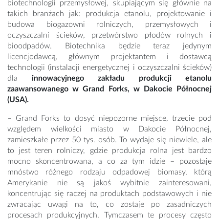
biotechnologii przemysłowej, skupiającym się głównie na
takich branżach jak: produkcja etanolu, projektowanie i
budowa biogazowni rolniczych, przemysłowych i
oczyszczalni ścieków, przetwórstwo płodów rolnych i
bioodpadów. Biotechnika będzie teraz jedynym
licencjodawcą, głównym projektantem i dostawcą
technologii (instalacji energetycznej i oczyszczalni ścieków)
dla
innowacyjnego zakładu produkcji etanolu
zaawansowanego w Grand Forks, w Dakocie Północnej
(USA).
– Grand Forks to dosyć niepozorne miejsce, trzecie pod
względem wielkości miasto w Dakocie Północnej,
zamieszkałe przez 50 tys. osób. To wydaje się niewiele, ale
to jest teren rolniczy, gdzie produkcja rolna jest bardzo
mocno skoncentrowana, a co za tym idzie – pozostaje
mnóstwo różnego rodzaju odpadowej biomasy, którą
Amerykanie nie są jakoś wybitnie zainteresowani,
koncentrując się raczej na produktach podstawowych i nie
zwracając uwagi na to, co zostaje po zasadniczych
procesach produkcyjnych. Tymczasem te procesy często