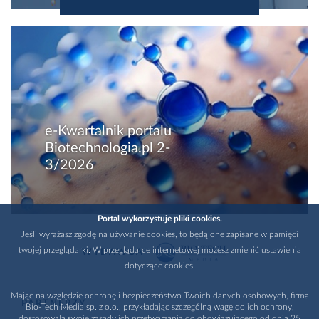
e-Kwartalnik portalu
Biotechnologia.pl 2-
3/2026
Portal wykorzystuje pliki cookies.
Jeśli wyrażasz zgodę na używanie cookies, to będą one zapisane w pamięci
twojej przeglądarki. W przeglądarce internetowej możesz zmienić ustawienia
WYDAWCA
dotyczące cookies.
Mając na względzie ochronę i bezpieczeństwo Twoich danych osobowych, firma
PARTNERZY
Bio-Tech Media sp. z o.o., przykładając szczególną wagę do ich ochrony,
dostosowała swoje zasady ich przetwarzania do obowiązującego od dnia 25