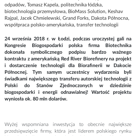
odpadów
,
Tomasz Kapela
,
politechnika łódzka
,
biotechnologia przemysłowa
,
BioMass Solution
,
Keshav
Rajpal
,
Jacek Chmielewski
,
Grand Forks
,
Dakota Północna
,
współpraca polsko-amerykańska
,
transfer technologii
24 września 2018 r. w Łodzi, podczas uroczystej gali na
Kongresie Biogospodarki polska firma Biotechnika
dokonała symbolicznego podpisu bardzo ważnego
kontraktu z amerykańską Red River Biorefinery na projekt
i dostarczenie technologii dla Biorafinerii w Dakocie
Północnej. Tym samym uczestnicy wydarzenia byli
świadkami największego transferu autorskiej technologii z
Polski do Stanów Zjednoczonych w dziedzinie
biogospodarki i energii odnawialnej! Wartość projektu
wyniosła ok. 80 mln dolarów.
Wyżej wspomniana inwestycja to obecnie największe
przedsięwzięcie firmy, która jest liderem polskiego rynku