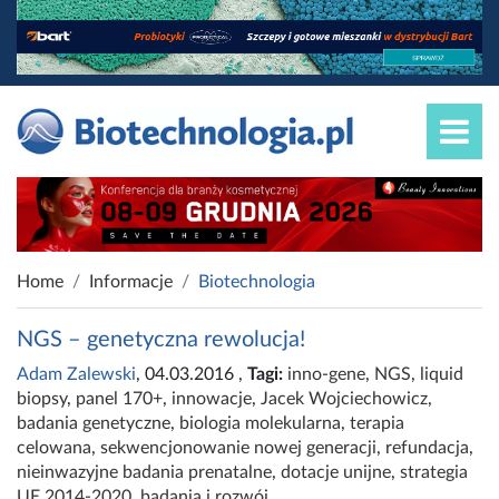
Home
Informacje
Biotechnologia
NGS – genetyczna rewolucja!
Adam Zalewski
, 04.03.2016
,
Tagi:
inno-gene
,
NGS
,
liquid
biopsy
,
panel 170+
,
innowacje
,
Jacek Wojciechowicz
,
badania genetyczne
,
biologia molekularna
,
terapia
celowana
,
sekwencjonowanie nowej generacji
,
refundacja
,
nieinwazyjne badania prenatalne
,
dotacje unijne
,
strategia
UE 2014-2020
,
badania i rozwój