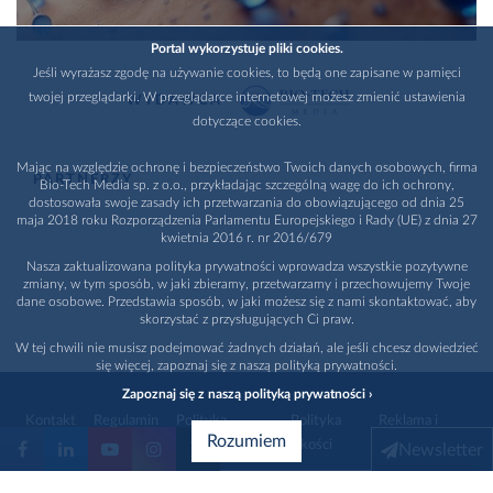
Portal wykorzystuje pliki cookies.
Jeśli wyrażasz zgodę na używanie cookies, to będą one zapisane w pamięci
twojej przeglądarki. W przeglądarce internetowej możesz zmienić ustawienia
WYDAWCA
dotyczące cookies.
Mając na względzie ochronę i bezpieczeństwo Twoich danych osobowych, firma
PARTNERZY
Bio-Tech Media sp. z o.o., przykładając szczególną wagę do ich ochrony,
dostosowała swoje zasady ich przetwarzania do obowiązującego od dnia 25
maja 2018 roku Rozporządzenia Parlamentu Europejskiego i Rady (UE) z dnia 27
kwietnia 2016 r. nr 2016/679
Nasza zaktualizowana polityka prywatności wprowadza wszystkie pozytywne
zmiany, w tym sposób, w jaki zbieramy, przetwarzamy i przechowujemy Twoje
dane osobowe. Przedstawia sposób, w jaki możesz się z nami skontaktować, aby
skorzystać z przysługujących Ci praw.
W tej chwili nie musisz podejmować żadnych działań, ale jeśli chcesz dowiedzieć
się więcej, zapoznaj się z naszą polityką prywatności.
Zapoznaj się z naszą polityką prywatności ›
Kontakt
Regulamin
Polityka
Polityka
Reklama i
Rozumiem
prywatności
jakości
promocja
Newsletter
1996 - 2026
Bio-Tech Media
. Wszystkie prawa zastrzeżone