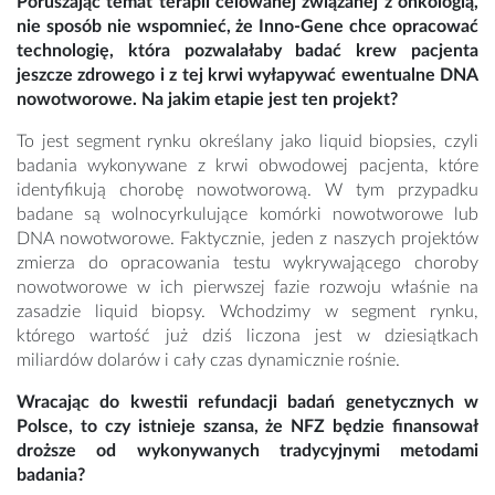
Poruszając temat terapii celowanej związanej z onkologią,
nie sposób nie wspomnieć, że Inno-Gene chce opracować
technologię, która pozwalałaby badać krew pacjenta
jeszcze zdrowego i z tej krwi wyłapywać ewentualne DNA
nowotworowe. Na jakim etapie jest ten projekt?
To jest segment rynku określany jako liquid biopsies, czyli
badania wykonywane z krwi obwodowej pacjenta, które
identyfikują chorobę nowotworową. W tym przypadku
badane są wolnocyrkulujące komórki nowotworowe lub
DNA nowotworowe. Faktycznie, jeden z naszych projektów
zmierza do opracowania testu wykrywającego choroby
nowotworowe w ich pierwszej fazie rozwoju właśnie na
zasadzie liquid biopsy. Wchodzimy w segment rynku,
którego wartość już dziś liczona jest w dziesiątkach
miliardów dolarów i cały czas dynamicznie rośnie.
Wracając do kwestii refundacji badań genetycznych w
Polsce, to czy istnieje szansa, że NFZ będzie finansował
droższe od wykonywanych tradycyjnymi metodami
badania?