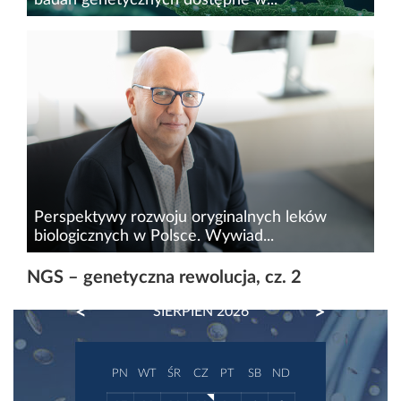
Jeszcze kilka lat temu sekwencjonowanie całego
genomu traktowane było jako novum,
technologia jutra, rewolucja, która dzieje się na
naszych oczach, głównie w krajach zachodnich.
Tymczasem najnowsze...
Perspektywy rozwoju oryginalnych leków
biologicznych w Polsce. Wywiad...
17-18 maja br. w Warszawie odbyła się
NGS – genetyczna rewolucja, cz. 2
konferencja PHARM Connect Congress 2022,
PREVIOUS
NEXT
SIERPIEŃ 2026
jedno&nbsp;z największych i najważniejszych
wydarzeń dla przemysłu farmaceutycznego i
biotechnologicznego w...
PN
WT
ŚR
CZ
PT
SB
ND