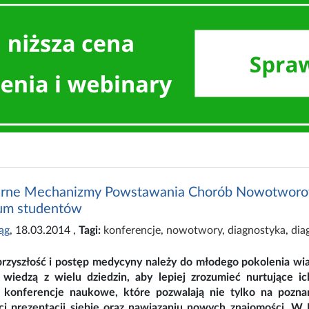
rne Mechanizmy Powstawania Chorób Nowotworowyc
um studentów
ąg
, 18.03.2014
,
Tagi:
konferencje
,
nowotwory
,
diagnostyka
,
dia
przyszłość i postęp medycyny należy do młodego pokolenia wiad
 wiedzą z wielu dziedzin, aby lepiej zrozumieć nurtujące ic
 konferencje naukowe, które pozwalają nie tylko na pozn
ci prezentacji siebie oraz nawiązaniu nowych znajomości. W 