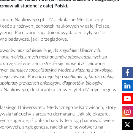
awiali studenci z całej Polski.
eminarium Naukowego pt.: "Molekularne Mechanizmy
osób z różnych jednostek naukowych w całej Polsce,
dycznej. Poruszane zagadnieniawystąpień były ściśle
no badawcze, jak i przeglądowe.
tworów oraz odniesienie jej do zagadnień klinicznych.
oznanie molekularnych mechanizmów odpowiedzialnych za
z częściej w leczeniu stosuje się terapeutyki celowane
nych planujący specjalizacyjną wiedzę związaną z onkologią,
wanego zawodu. Ponadto tego typu spotkania są bardzo dobrą
półpracy przyszłych onkologów, diagnostów, biologów
tu Naukowego, doktorantka Uniwersytetu Medycznego w
Śląskiego Uniwersytetu Medycznego w Katowicach, który
ywają łańcuchy siarczanu dermatanu. Jak się okazało,
owych sugeruje, iż polisacharydy te mogą hamować wiele
worowych, angiogeneza, naciekanie nowotworu na