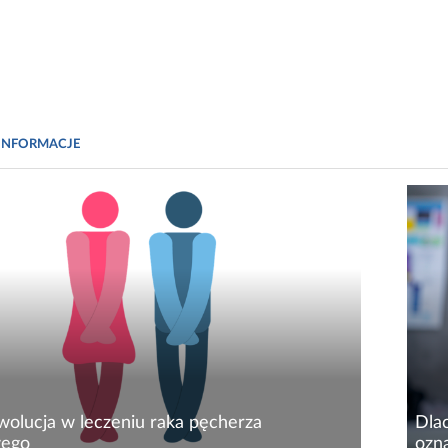
INFORMACJE
wolucja w leczeniu raka pęcherza
Dla
ego
ozn