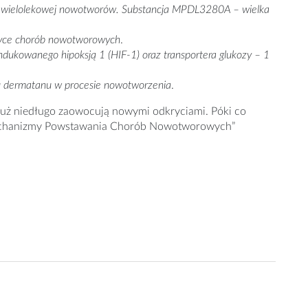
ci wielolekowej nowotworów. Substancja MPDL3280A – wielka
aktyce chorób nowotworowych
.
dukowanego hipoksją 1 (HIF-1) oraz transportera glukozy – 1
u dermatanu w procesie nowotworzenia
.
już niedługo zaowocują nowymi odkryciami. Póki co
ne Mechanizmy Powstawania Chorób Nowotworowych”