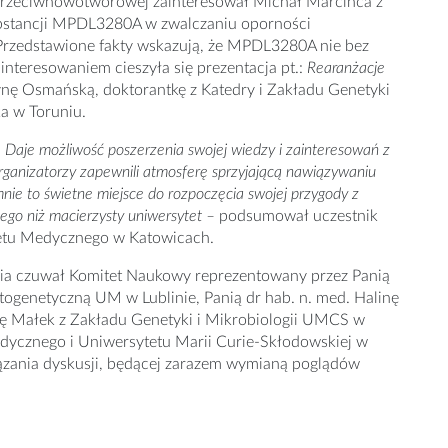
i przeciwnowotworowej zainteresował Michał Marcińca z
ubstancji MPDL3280A w zwalczaniu oporności
ch. Przedstawione fakty wskazują, że MPDL3280A nie bez
nteresowaniem cieszyła się prezentacja pt.:
Rearanżacje
nę Osmańską, doktorantkę z Katedry i Zakładu Genetyki
a w Toruniu.
. Daje możliwość poszerzenia swojej wiedzy i zainteresowań z
rganizatorzy zapewnili atmosferę sprzyjającą nawiązywaniu
nie to świetne miejsce do rozpoczęcia swojej przygody z
ego niż macierzysty uniwersytet –
podsumował uczestnik
tetu Medycznego w Katowicach.
ia czuwał Komitet Naukowy reprezentowany przez Panią
togenetyczną UM w Lublinie, Panią dr hab. n. med. Halinę
ę Małek z Zakładu Genetyki i Mikrobiologii UMCS w
ycznego i Uniwersytetu Marii Curie-Skłodowskiej w
ązania dyskusji, będącej zarazem wymianą poglądów