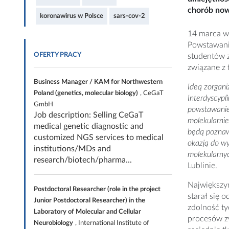
chorób now
koronawirus w Polsce
sars-cov-2
14 marca w 
Powstawani
OFERTY PRACY
studentów z
związane z
Business Manager / KAM for Northwestern
Ideą zorgani
Poland (genetics, molecular biology)
, CeGaT
Interdyscyp
GmbH
powstawanie 
Job description: Selling CeGaT
molekularnie
medical genetic diagnostic and
będą poznawa
customized NGS services to medical
okazją do w
institutions/MDs and
molekularnyc
research/biotech/pharma...
Lublinie.
Największy
Postdoctoral Researcher (role in the project
starał się 
Junior Postdoctoral Researcher) in the
zdolność ty
Laboratory of Molecular and Cellular
procesów z
Neurobiology
, International Institute of