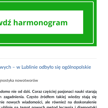
h – w Lublinie odbyło się ogólnopolskie
gnostyka nowotworów
omo nie od dziś. Coraz częściej pasjonaci nauki starają
h zagadnienia. Często źródłem takiej wiedzy stają się
anie nowych wiadomości, ale również na doskonalenie
Lublinie na temat nowych metod leczenia i diagnostyki