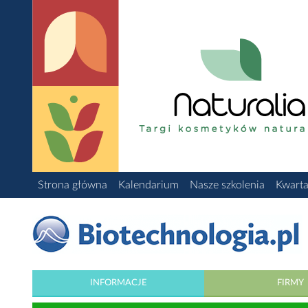
Strona główna
Kalendarium
Nasze szkolenia
Kwarta
INFORMACJE
FIRMY