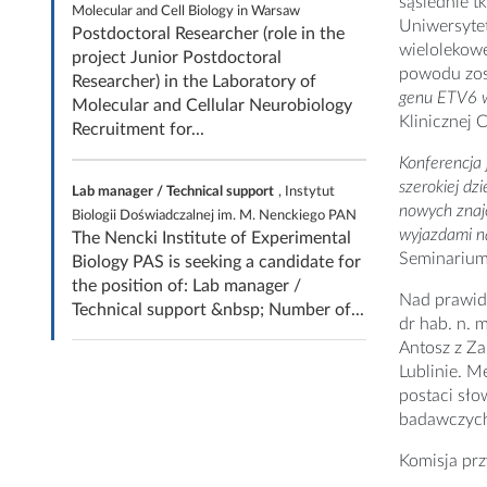
sąsiednie t
Molecular and Cell Biology in Warsaw
Uniwersyte
Postdoctoral Researcher (role in the
wielolekowe
project Junior Postdoctoral
powodu zost
Researcher) in the Laboratory of
genu ETV6 w
Molecular and Cellular Neurobiology
Klinicznej
Recruitment for...
Konferencja 
szerokiej dz
Lab manager / Technical support
, Instytut
nowych znajo
Biologii Doświadczalnej im. M. Nenckiego PAN
wyjazdami na
The Nencki Institute of Experimental
Seminarium
Biology PAS is seeking a candidate for
the position of: Lab manager /
Nad prawid
Technical support &nbsp; Number of...
dr hab. n. 
Antosz z Z
Lublinie. 
postaci sło
badawczyc
Komisja prz