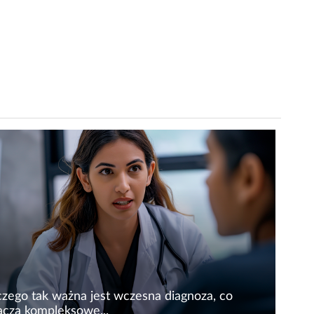
czego tak ważna jest wczesna diagnoza, co
acza kompleksowe...