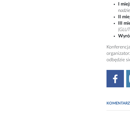
I mie
nadzie
II mi
III mi
(GLUT
Wyró
Konferencja
organizato
odbędzie się
KOMENTARZ