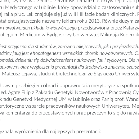
kanki, czy też tworzenie przerzutów. Tematem efektywnej terapi
tu Medycznego w Lublinie, który opowiedział o zastosowaniu s
j raka płuc. Lek znajduje się już w II i III fazie badań kliniczny
ał entuzjastycznie nazwany lekiem roku 2013. Równie dużym zai
 nowotworach układu krwiotwórczego
przedstawiona przez Katarzy
 Collegium Medicum w Bydgoszczy Uniwersytet Mikołaja Kopernik
jest przyjazna dla studentów, zarówno miejscowych, jak i przyjezdnych
iedziny jaką jest etiopatogeneza wszelakich chorób nowotworowych. O
mości, dzieleniu się doświadczeniem naukowym, jak i życiowym. Dla m
ukowymi oraz wygłoszenia prezentacji dla środowiska znacznie szersz
 Mateusz Lejawa, student biotechnologii ze Śląskiego Uniwersy
łowym przebiegiem obrad i poprawnością merytoryczną spotkan
med. Agatę Filip z Zakładu Genetyki Nowotworów z Pracownią Cy
akładu Genetyki Medycznej UM w Lublinie oraz Panią prof. Wand
Merytoryczne wsparcie pracowników naukowych Uniwersytetu Med
wa komentarza do przedstawionych prac przyczyniło się do nawi
h.
yznała wyróżnienia dla najlepszych prezentacji: