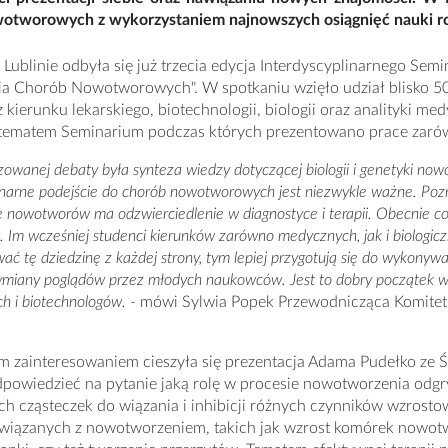
otworowych z wykorzystaniem najnowszych osiągnięć nauki rozm
Lublinie odbyła się już trzecia edycja Interdyscyplinarnego S
a Chorób Nowotworowych". W spotkaniu wzięło udział blisko 50 
 kierunku lekarskiego, biotechnologii, biologii oraz analityki me
 tematem Seminarium podczas których prezentowano prace zarów
zowanej debaty była synteza wiedzy dotyczącej biologii i genetyki nowo
linarne podejście do chorób nowotworowych jest niezwykle ważne. P
nowotworów ma odzwierciedlenie w diagnostyce i terapii. Obecnie cora
. Im wcześniej studenci kierunków zarówno medycznych, jak i biologicz
ć tę dziedzinę z każdej strony, tym lepiej przygotują się do wykony
ymiany poglądów przez młodych naukowców. Jest to dobry początek ws
h i biotechnologów.
- mówi Sylwia Popek Przewodnicząca Komite
m zainteresowaniem cieszyła się prezentacja Adama Pudełko ze 
odpowiedzieć na pytanie jaką rolę w procesie nowotworzenia odgr
ch cząsteczek do wiązania i inhibicji różnych czynników wzrost
wiązanych z nowotworzeniem, takich jak wzrost komórek nowot