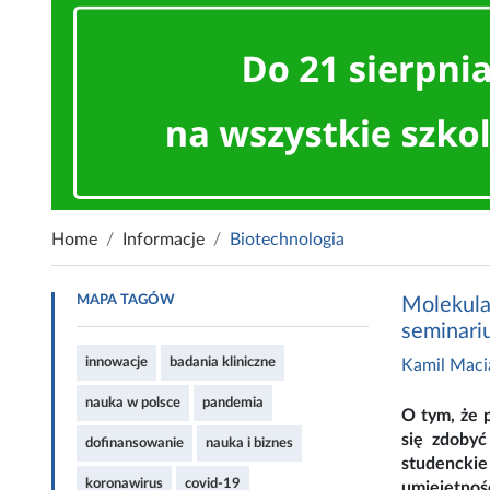
Home
Informacje
Biotechnologia
MAPA TAGÓW
Molekula
seminari
innowacje
badania kliniczne
Kamil Maci
nauka w polsce
pandemia
O tym, że 
się zdobyć
dofinansowanie
nauka i biznes
studenckie
koronawirus
covid-19
umiejętnoś