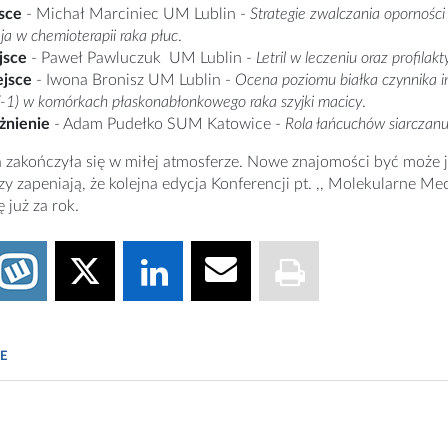
jsce
- Michał Marciniec UM Lublin -
Strategie zwalczania opornoś
ja w chemioterapii raka płuc
.
ejsce
- Paweł Pawluczuk UM Lublin -
Letril w leczeniu oraz profil
ejsce
- Iwona Bronisz UM Lublin -
Ocena poziomu białka czynnika in
-1) w komórkach płaskonabłonkowego raka szyjki macicy
.
żnienie
- Adam Pudełko SUM Katowice -
Rola łańcuchów siarczan
 zakończyła się w miłej atmosferze. Nowe znajomości być może 
rzy zapeniają, że kolejna edycja Konferencji pt. ,, Molekular
 już za rok.
E