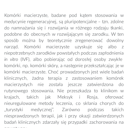
Komórki macierzyste, badane pod kątem stosowania w
medycynie regeneracyjnej, są pluripotencjalne – tzn. zdolne
do namnażania się i rozwijania w różnego rodzaju tkanki,
podobne do obecnych w rozwijającym się zarodku. W ten
sposób można by teoretycznie zregenerować dowolny
narząd. Komórki macierzyste uzyskuje się albo z
niepotrzebnych zarodków powstałych podczas zapłodnienia
in vitro
(IVF), albo pobierając od dorosłej osoby zwykłe
komórki, np. komórki skóry, a następnie przekształcając je w
komórki macierzyste. Choć prowadzonych jest wiele badań
klinicznych, żadna terapia z zastosowaniem komórek
macierzystych nie została jeszcze zatwierdzona do
rutynowego stosowania. Nie przeszkadza to klinikom w
krajach, takich jak Meksyk i Rosja, oferować
nieuregulowane metody leczenia, co skłania chorych do
„turystyki medycznej”. Zarówno podczas takich
niesprawdzonych terapii, jak i przy okazji zatwierdzonych
badań klinicznych zdarzały się przypadki zachorowania na