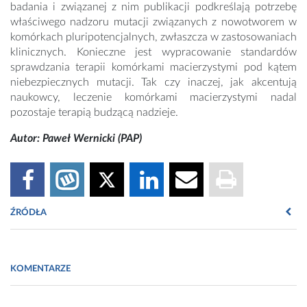
badania i związanej z nim publikacji podkreślają potrzebę
właściwego nadzoru mutacji związanych z nowotworem w
komórkach pluripotencjalnych, zwłaszcza w zastosowaniach
klinicznych. Konieczne jest wypracowanie standardów
sprawdzania terapii komórkami macierzystymi pod kątem
niebezpiecznych mutacji. Tak czy inaczej, jak akcentują
naukowcy, leczenie komórkami macierzystymi nadal
pozostaje terapią budzącą nadzieje.
Autor: Paweł Wernicki (PAP)
ŹRÓDŁA
Fot. https://unsplash.com/photos/laboratory-researcher-1fvqUP-
xaYQ
KOMENTARZE