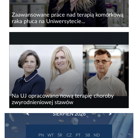
Zaawansowane prace nad terapią komórkową
raka płuca na Uniwersytecie...
Naukowcy Uniwersytetu Gdańskiego w
projekcie „Nauka dla dobra społecznego,
innowacji i skutecznych terapii (SWIFT)”
rozpoczęli przygotowania do badania
klinicznego terapii komórkowej...
Na UJ opracowano nową terapię choroby
zwyrodnieniowej stawów
PREVIOUS
NEXT
SIERPIEŃ 2026
Nowa metoda leczenia osteoartrozy (OA)
opracowana na Uniwersytecie Jagiellońskim jest
już po zakończeniu II fazy badań klinicznych. W
PN
WT
ŚR
CZ
PT
SB
ND
skali Polski to ewenement, by technologia