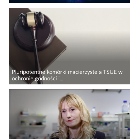
Hydrożel zaprojektowany przez naukowców z
Australian National University (ANU)
spowodował 51% wzrostu neuronów
dopaminergicznych, odpowiadających za
funkcje motoryczne. Wykazano, że stosowanie...
Pluripotentne komórki macierzyste a TSUE w
ochronie godności i...
Terapia komórkowa to jedna z najbardziej
fascynujących dziedzin współczesnej medycyny.
Jednym z jej filarów mogą stać się indukowane
pluripotentne komórki macierzyste (iPSc)
otrzymywane dzięki...