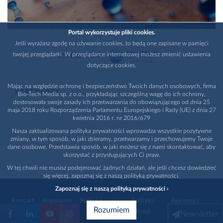
Portal wykorzystuje pliki cookies.
Jeśli wyrażasz zgodę na używanie cookies, to będą one zapisane w pamięci
twojej przeglądarki. W przeglądarce internetowej możesz zmienić ustawienia
WYDAWCA
dotyczące cookies.
Mając na względzie ochronę i bezpieczeństwo Twoich danych osobowych, firma
PARTNERZY
Bio-Tech Media sp. z o.o., przykładając szczególną wagę do ich ochrony,
dostosowała swoje zasady ich przetwarzania do obowiązującego od dnia 25
maja 2018 roku Rozporządzenia Parlamentu Europejskiego i Rady (UE) z dnia 27
kwietnia 2016 r. nr 2016/679
Nasza zaktualizowana polityka prywatności wprowadza wszystkie pozytywne
zmiany, w tym sposób, w jaki zbieramy, przetwarzamy i przechowujemy Twoje
dane osobowe. Przedstawia sposób, w jaki możesz się z nami skontaktować, aby
skorzystać z przysługujących Ci praw.
W tej chwili nie musisz podejmować żadnych działań, ale jeśli chcesz dowiedzieć
się więcej, zapoznaj się z naszą polityką prywatności.
Zapoznaj się z naszą polityką prywatności ›
Kontakt
Regulamin
Polityka
Polityka
Reklama i
Rozumiem
prywatności
jakości
promocja
Newsletter