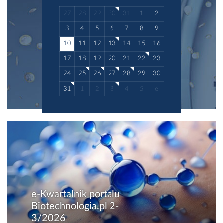
medyczna rozwijana w...
27
28
29
30
31
1
2
3
4
5
6
7
8
9
10
11
12
13
14
15
16
17
18
19
20
21
22
23
24
25
26
27
28
29
30
31
1
2
3
4
5
6
e-Kwartalnik portalu
Biotechnologia.pl 2-
3/2026