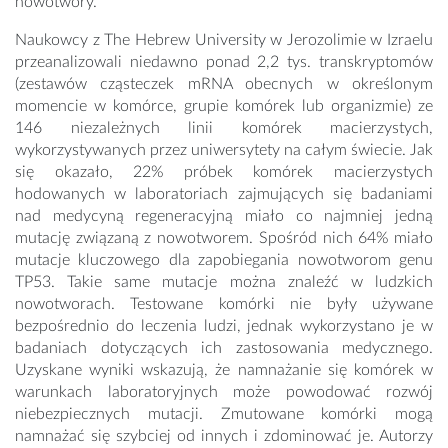
nowotwory.
Naukowcy z The Hebrew University w Jerozolimie w Izraelu
przeanalizowali niedawno ponad 2,2 tys. transkryptomów
(zestawów cząsteczek mRNA obecnych w określonym
momencie w komórce, grupie komórek lub organizmie) ze
146 niezależnych linii komórek macierzystych,
wykorzystywanych przez uniwersytety na całym świecie. Jak
się okazało, 22% próbek komórek macierzystych
hodowanych w laboratoriach zajmujących się badaniami
nad medycyną regeneracyjną miało co najmniej jedną
mutację związaną z nowotworem. Spośród nich 64% miało
mutacje kluczowego dla zapobiegania nowotworom genu
TP53. Takie same mutacje można znaleźć w ludzkich
nowotworach. Testowane komórki nie były używane
bezpośrednio do leczenia ludzi, jednak wykorzystano je w
badaniach dotyczących ich zastosowania medycznego.
Uzyskane wyniki wskazują, że namnażanie się komórek w
warunkach laboratoryjnych może powodować rozwój
niebezpiecznych mutacji. Zmutowane komórki mogą
namnażać się szybciej od innych i zdominować je. Autorzy