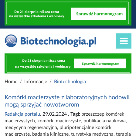
Home
Informacje
Biotechnologia
Komórki macierzyste z laboratoryjnych hodowli
mogą sprzyjać nowotworom
Redakcja portalu
, 29.02.2024
,
Tagi:
przeszczep komórek
macierzystych
,
komórki macierzyste
,
publikacja naukowa
,
medycyna regeneracyjna
,
pluripotencjalne komórki
macierzyste
,
badania kliniczne
,
turystyka medyczna
,
terapia