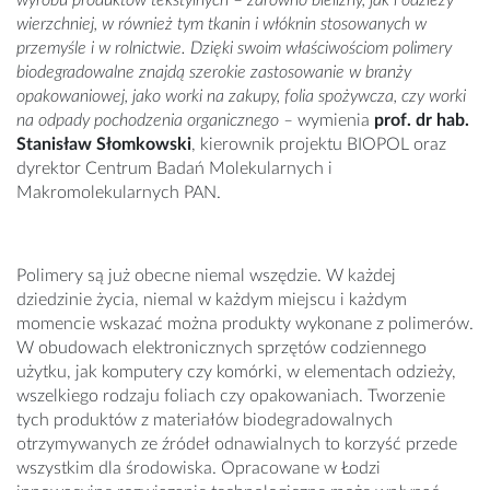
wyrobu produktów tekstylnych – zarówno bielizny, jak i odzieży
wierzchniej, w również tym tkanin i włóknin stosowanych w
przemyśle i w rolnictwie. Dzięki swoim właściwościom polimery
biodegradowalne znajdą szerokie zastosowanie w branży
opakowaniowej, jako worki na zakupy, folia spożywcza, czy worki
na odpady pochodzenia organicznego –
wymienia
prof. dr hab.
Stanisław Słomkowski
, kierownik projektu BIOPOL oraz
dyrektor Centrum Badań Molekularnych i
Makromolekularnych PAN.
Polimery są już obecne niemal wszędzie. W każdej
dziedzinie życia, niemal w każdym miejscu i każdym
momencie wskazać można produkty wykonane z polimerów.
W obudowach elektronicznych sprzętów codziennego
użytku, jak komputery czy komórki, w elementach odzieży,
wszelkiego rodzaju foliach czy opakowaniach. Tworzenie
tych produktów z materiałów biodegradowalnych
otrzymywanych ze źródeł odnawialnych to korzyść przede
wszystkim dla środowiska. Opracowane w Łodzi