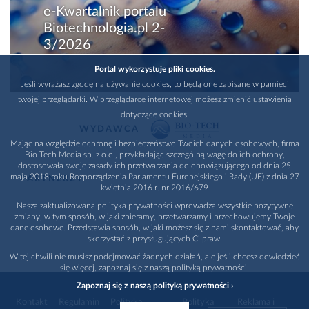
e-Kwartalnik portalu
Biotechnologia.pl 2-
3/2026
Portal wykorzystuje pliki cookies.
Jeśli wyrażasz zgodę na używanie cookies, to będą one zapisane w pamięci
twojej przeglądarki. W przeglądarce internetowej możesz zmienić ustawienia
dotyczące cookies.
WYDAWCA
Mając na względzie ochronę i bezpieczeństwo Twoich danych osobowych, firma
Bio-Tech Media sp. z o.o., przykładając szczególną wagę do ich ochrony,
dostosowała swoje zasady ich przetwarzania do obowiązującego od dnia 25
maja 2018 roku Rozporządzenia Parlamentu Europejskiego i Rady (UE) z dnia 27
PARTNERZY
kwietnia 2016 r. nr 2016/679
Nasza zaktualizowana polityka prywatności wprowadza wszystkie pozytywne
zmiany, w tym sposób, w jaki zbieramy, przetwarzamy i przechowujemy Twoje
dane osobowe. Przedstawia sposób, w jaki możesz się z nami skontaktować, aby
skorzystać z przysługujących Ci praw.
W tej chwili nie musisz podejmować żadnych działań, ale jeśli chcesz dowiedzieć
się więcej, zapoznaj się z naszą polityką prywatności.
Zapoznaj się z naszą polityką prywatności ›
Kontakt
Regulamin
Polityka
Polityka
Reklama i