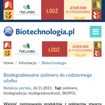
Home
Informacje
Biotechnologia
Biodegradowalne polimery do codziennego
użytku
Redakcja portalu
, 26.11.2013
,
Tagi:
polimery
,
biodegradacja
,
biodegradowalność
,
BIOPOL
Wielość zastosowania produktów z polimerów stwarza