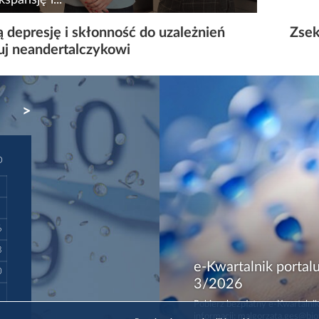
 lata uwidoczniły znaczenie diagnostyki
 depresję i skłonność do uzależnień
Zsek
arnej w skutecznym rozpoznawaniu chorób,
uj neandertalczykowi
eniu oraz profilaktyce. Dynamiczny rozwój
tora to m.in. efekt rosnącej dostępności i...
NEXT
D
6
3
e-Kwartalnik portalu
0
3/2026
Pobierz bezpłatny e-Kwartalnik
informacji: malgorzata.ges@bio