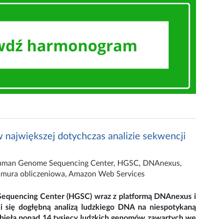
 największej dotychczas analizie sekwencji
man Genome Sequencing Center
,
HGSC
,
DNAnexus
,
mura obliczeniowa
,
Amazon Web Services
Sequencing Center (HGSC) wraz z platformą DNAnexus i
i się dogłębną analizą ludzkiego DNA na niespotykaną
 objęła ponad 14 tysięcy ludzkich genomów zawartych we