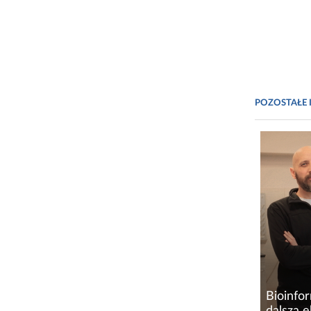
POZOSTAŁE 
Bioinfor
dalszą e