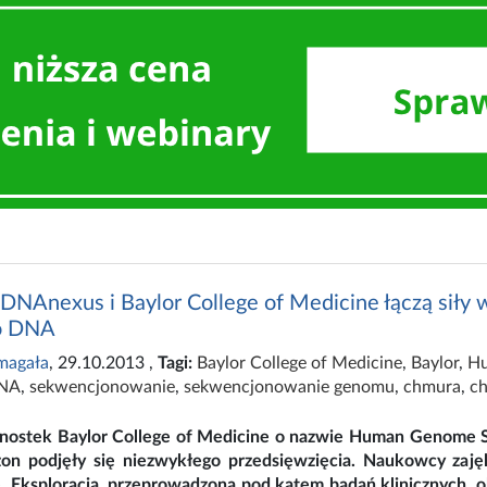
DNAnexus i Baylor College of Medicine łączą siły w
go DNA
magała
, 29.10.2013
,
Tagi:
Baylor College of Medicine
,
Baylor
,
Hu
NA
,
sekwencjonowanie
,
sekwencjonowanie genomu
,
chmura
,
ch
dnostek Baylor College of Medicine o nazwie Human Genome 
on podjęły się niezwykłego przedsięwzięcia. Naukowcy zajęl
ę. Eksploracja, przeprowadzona pod kątem badań klinicznych,