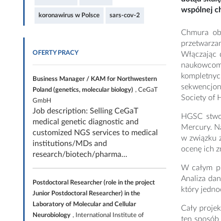
wspólnej c
koronawirus w Polsce
sars-cov-2
Chmura obl
przetwarza
OFERTY PRACY
Włączając 
naukowcom 
kompletny
Business Manager / KAM for Northwestern
sekwencjono
Poland (genetics, molecular biology)
, CeGaT
Society of
GmbH
Job description: Selling CeGaT
HGSC stwor
medical genetic diagnostic and
Mercury. Na
customized NGS services to medical
w związku z
institutions/MDs and
ocenę ich 
research/biotech/pharma...
W całym pr
Analiza da
Postdoctoral Researcher (role in the project
który jedno
Junior Postdoctoral Researcher) in the
Laboratory of Molecular and Cellular
Cały proje
Neurobiology
, International Institute of
ten sposób 