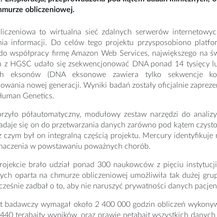
hmurze obliczeniowej.
iczeniowa to wirtualna sieć zdalnych serwerów internetowy
nia informacji. Do celów tego projektu przysposobiono plat
do współpracy firmę Amazon Web Services, największego na św
z HGSC udało się zsekwencjonować DNA ponad 14 tysięcy lud
ch eksonów (DNA eksonowe zawiera tylko sekwencje kod
wania nowej generacji. Wyniki badań zostały oficjalnie zaprez
 Human Genetics.
zyło półautomatyczny, modułowy zestaw narzędzi do analizy
daje się on do przetwarzania danych zarówno pod kątem czysto 
 czym był on integralną częścią projektu. Mercury identyfikuj
znaczenia w powstawaniu poważnych chorób.
ojekcie brało udział ponad 300 naukowców z pięciu instytuc
nych oparta na chmurze obliczeniowej umożliwiła tak dużej gru
cześnie zadbał o to, aby nie naruszyć prywatności danych pacje
kt badawczy wymagał około 2 400 000 godzin obliczeń wykon
440 terabajty wyników, oraz prawie petabajt wszystkich danych (1 