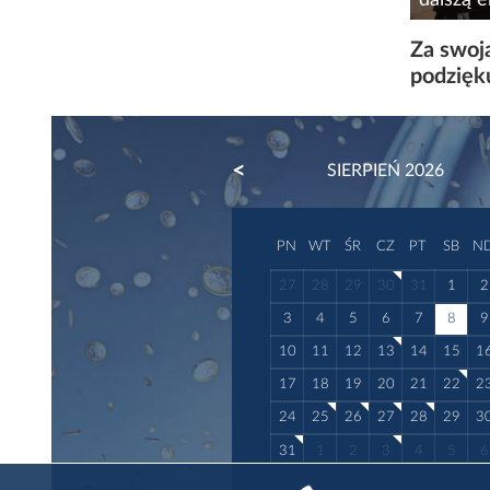
Ostatnie
Za swoją
molekul
podzięk
ich lecz
tego sek
PREVIOUS
SIERPIEŃ 2026
PN
WT
ŚR
CZ
PT
SB
N
27
28
29
30
31
1
2
3
4
5
6
7
8
9
10
11
12
13
14
15
1
17
18
19
20
21
22
2
24
25
26
27
28
29
3
31
1
2
3
4
5
6