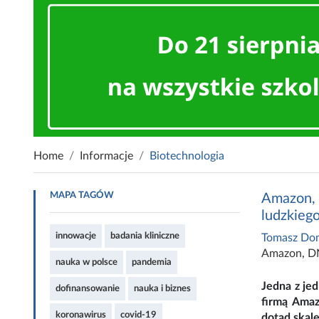
Home
Informacje
Biotechnologia
MAPA TAGÓW
Amazon, 
ludzkie
innowacje
badania kliniczne
Tomasz Do
Amazon
,
D
nauka w polsce
pandemia
Jedna z je
dofinansowanie
nauka i biznes
firmą Amaz
koronawirus
covid-19
dotąd skal