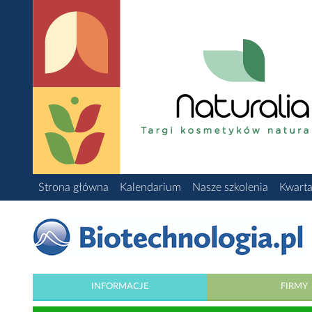
Strona główna
Kalendarium
Nasze szkolenia
Kwarta
INFORMACJE
FIRMY