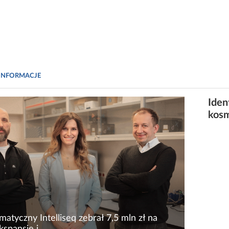
INFORMACJE
Iden
kos
matyczny Intelliseq zebrał 7,5 mln zł na
kspansję i...