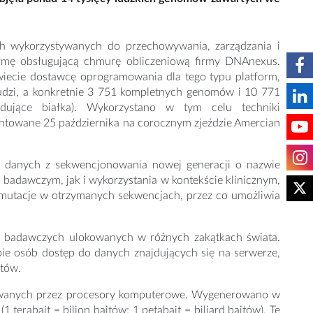
ch wykorzystywanych do przechowywania, zarządzania i
formę obsługującą chmurę obliczeniową firmy DNAnexus.
iecie dostawcę oprogramowania dla tego typu platform,
zi, a konkretnie 3 751 kompletnych genomów i 10 771
ujące białka). Wykorzystano w tym celu techniki
entowane 25 października na corocznym zjeździe Amercian
 danych z sekwencjonowania nowej generacji o nazwie
badawczym, jak i wykorzystania w kontekście klinicznym,
e mutacje w otrzymanych sekwencjach, przez co umożliwia
ji badawczych ulokowanych w różnych zakątkach świata.
pie osób dostęp do danych znajdujących się na serwerze,
ntów.
ywanych przez procesory komputerowe. Wygenerowano w
terabajt = bilion bajtów; 1 petabajt = biliard bajtów). Tę