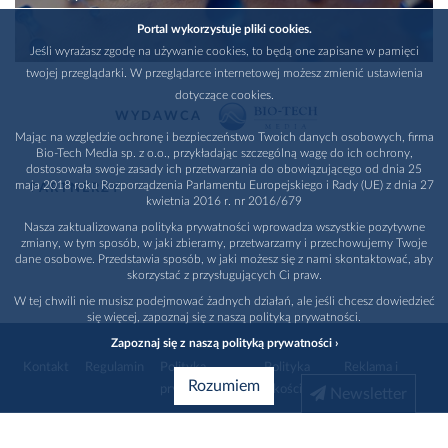
Portal wykorzystuje pliki cookies.
Jeśli wyrażasz zgodę na używanie cookies, to będą one zapisane w pamięci
twojej przeglądarki. W przeglądarce internetowej możesz zmienić ustawienia
dotyczące cookies.
WYDAWCA
Mając na względzie ochronę i bezpieczeństwo Twoich danych osobowych, firma
Bio-Tech Media sp. z o.o., przykładając szczególną wagę do ich ochrony,
dostosowała swoje zasady ich przetwarzania do obowiązującego od dnia 25
maja 2018 roku Rozporządzenia Parlamentu Europejskiego i Rady (UE) z dnia 27
PARTNERZY
kwietnia 2016 r. nr 2016/679
Nasza zaktualizowana polityka prywatności wprowadza wszystkie pozytywne
zmiany, w tym sposób, w jaki zbieramy, przetwarzamy i przechowujemy Twoje
dane osobowe. Przedstawia sposób, w jaki możesz się z nami skontaktować, aby
skorzystać z przysługujących Ci praw.
W tej chwili nie musisz podejmować żadnych działań, ale jeśli chcesz dowiedzieć
się więcej, zapoznaj się z naszą polityką prywatności.
Zapoznaj się z naszą polityką prywatności ›
Kontakt
Regulamin
Polityka
Polityka
Reklama i
Rozumiem
prywatności
jakości
promocja
Newsletter
1996 - 2026
Bio-Tech Media
. Wszystkie prawa zastrzeżone
Wybierz branżę