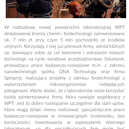
W rozbudowę nowej powierzchni laboratoryjnej WPT
dedykowanej branży chemii i biotechnologii zainwestowano
ok. 7 mln zł, przy czym 5 mln pochodziło ze środków
unijnych. Korzystają z niej już pierwsze firmy, wśród których
są: stawiające sobie za cel tworzenie i wdrażanie nowych
technologii na rynki światowe przedsiębiorstwo Solution4,
prowadząca prace badawczo-rozwojowe m.in. z zakresu
nanotechnologii spółka QNA Technology oraz firma
Spinprot, realizująca projekty z zakresu biotechnologii z
wykorzystaniem mikroorganizmów niebędących
patogenami. Warto dodać, że z laboratoriów może korzystać
każda zainteresowana firma, która nawiąże współpracę z
WPT. Jest to dobre rozwiązanie szczególnie dla start-upów,
które mogą dzięki niemu realizować specjalistyczne prace
badawczo-rozwojowe w innowacyjnym środowisku, bez
konieczności inwestowania w wyposażenie własnego
laboratorium, co dla początkujących firm może być