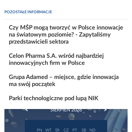
POZOSTAŁE INFORMACJE
Czy MŚP mogą tworzyć w Polsce innowacje
na światowym poziomie? - Zapytaliśmy
przedstawicieli sektora
Celon Pharma S.A. wśród najbardziej
innowacyjnych firm w Polsce
Grupa Adamed – miejsce, gdzie innowacja
ma swój początek
Parki technologiczne pod lupą NIK
PREVIOUS
NEXT
SIERPIEŃ 2026
PN
WT
ŚR
CZ
PT
SB
ND