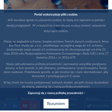
Portal wykorzystuje pliki cookies.
Jeśli wyrażasz zgodę na używanie cookies, to będą one zapisane w pamięci
twojej przeglądarki. W przeglądarce internetowej możesz zmienić ustawienia
WYDAWCA
dotyczące cookies.
Mając na względzie ochronę i bezpieczeństwo Twoich danych osobowych, firma
PARTNERZY
Bio-Tech Media sp. z o.o., przykładając szczególną wagę do ich ochrony,
dostosowała swoje zasady ich przetwarzania do obowiązującego od dnia 25
maja 2018 roku Rozporządzenia Parlamentu Europejskiego i Rady (UE) z dnia 27
kwietnia 2016 r. nr 2016/679
Nasza zaktualizowana polityka prywatności wprowadza wszystkie pozytywne
zmiany, w tym sposób, w jaki zbieramy, przetwarzamy i przechowujemy Twoje
dane osobowe. Przedstawia sposób, w jaki możesz się z nami skontaktować, aby
skorzystać z przysługujących Ci praw.
W tej chwili nie musisz podejmować żadnych działań, ale jeśli chcesz dowiedzieć
się więcej, zapoznaj się z naszą polityką prywatności.
Zapoznaj się z naszą polityką prywatności ›
Kontakt
Regulamin
Polityka
Polityka
Reklama i
Rozumiem
prywatności
jakości
promocja
Newsletter