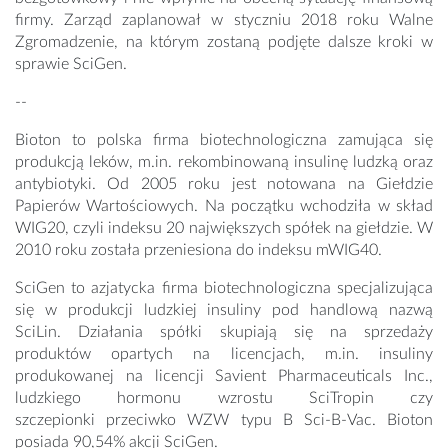
firmy. Zarząd zaplanował w styczniu 2018 roku Walne
Zgromadzenie, na którym zostaną podjęte dalsze kroki w
sprawie SciGen.
--
Bioton to polska firma biotechnologiczna zamująca się
produkcją leków, m.in. rekombinowaną insulinę ludzką oraz
antybiotyki. Od 2005 roku jest notowana na Giełdzie
Papierów Wartościowych. Na początku wchodziła w skład
WIG20, czyli indeksu 20 największych spółek na giełdzie. W
2010 roku została przeniesiona do indeksu mWIG40.
SciGen to azjatycka firma biotechnologiczna specjalizująca
się w produkcji ludzkiej insuliny pod handlową nazwą
SciLin. Działania spółki skupiają się na sprzedaży
produktów opartych na licencjach, m.in. insuliny
produkowanej na licencji Savient Pharmaceuticals Inc.,
ludzkiego hormonu wzrostu SciTropin czy
szczepionki przeciwko WZW typu B Sci-B-Vac. Bioton
posiada 90,54% akcji SciGen.