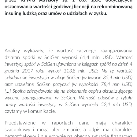
przez KPMG Advisory sp. z o.o. sp.k. dotyczących
oszacowania wartości godziwej licencji na rekombinowaną
insulinę ludzką oraz umów o udziałach w zysku.
Analizy wykazały, że wartość łacznego zaangażowania
działań spółki w SciGen wynosi 61,4 mln USD.
Wartość
inwestycji spółki w SciGen ujawniona w księgach spółki na dzień 4
grudnia 2017 roku wynosi 113,8 mln USD. Na tę wartość
składała się inwestycja w akcje SciGen (w kwocie 35,4 mln USD)
oraz udzielone SciGen pożyczki (w wysokości 78,4 mln USD)
[...] Spółka zdecydowała się na dokonanie odpisu aktualizującego
wycenę zaangażowania w SciGen. Wartość odpisów z tytułu
utraty wartości inwestycji w SciGen wyniosła 52,4 mln USD,
czytamy w komunikacie.
Przedstawione w raportach dane mają charakter
szacunkowy i mogą ulec zmianie, a odpis ma charakter
bezgotówkowy i nie wpłynie na obecną sytuację finansową