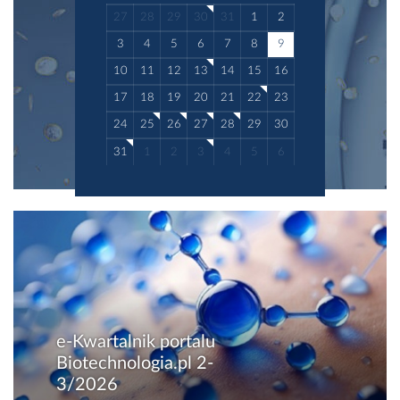
biotechnologicznych. Celem projektu jest...
27
28
29
30
31
1
2
3
4
5
6
7
8
9
10
11
12
13
14
15
16
17
18
19
20
21
22
23
24
25
26
27
28
29
30
31
1
2
3
4
5
6
e-Kwartalnik portalu
Biotechnologia.pl 2-
3/2026