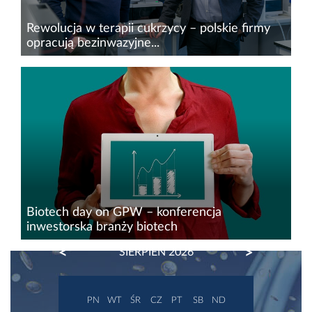
Rewolucja w terapii cukrzycy – polskie firmy
opracują bezinwazyjne...
Wrocławska spółka biofarmaceutyczna Biotts to
jeden z globalnych pionierów innowacyjnych
nośników&nbsp;umożliwiających aplikację
leków przez skórę metodą transdermalną (w
postaci plastrów, bez...
Biotech day on GPW – konferencja
inwestorska branży biotech
PREVIOUS
NEXT
SIERPIEŃ 2026
6 grudnia 2022 r. rusza pierwsza konferencja
inwestorska branży biotech – Kierunek
biotechnologia – potencjał dla gospodarki,
PN
WT
ŚR
CZ
PT
SB
ND
szanse dla innowacyjnych spółek