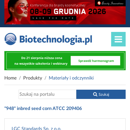
Home
Produkty
Materiały i odczynniki
Szukaj
"948" inbred seed corn ATCC 209406
LGC Standards Sp. z o.o.