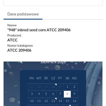
Dane podstawowe
Nazwa
"948" inbred seed corn ATCC 209406
Producent
ATCC
Numer katalogowy
ATCC 209406
PREVIOUS
NEXT
SIERPIEŃ 2026
PN
WT
ŚR
CZ
PT
SB
ND
27
28
29
30
31
1
2
3
4
5
6
7
8
9
10
11
12
13
14
15
16