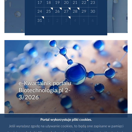
17
18
19
20
21
22
23
24
25
26
27
28
29
30
31
1
2
3
4
5
6
e-Kwartalnik portalu
Biotechnologia.pl 2-
3/2026
Portal wykorzystuje pliki cookies.
Jeśli wyrażasz zgodę na używanie cookies, to będą one zapisane w pamięci