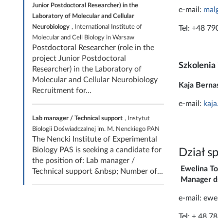
Junior Postdoctoral Researcher) in the
e-mail:
malg
Laboratory of Molecular and Cellular
Neurobiology
, International Institute of
Tel: +48 79
Molecular and Cell Biology in Warsaw
Postdoctoral Researcher (role in the
project Junior Postdoctoral
Szkolenia
Researcher) in the Laboratory of
Molecular and Cellular Neurobiology
Kaja Berna
Recruitment for...
e-mail:
kaja
Lab manager / Technical support
, Instytut
Biologii Doświadczalnej im. M. Nenckiego PAN
The Nencki Institute of Experimental
Biology PAS is seeking a candidate for
Dział s
the position of: Lab manager /
Ewelina T
Technical support &nbsp; Number of...
Manager ds
e-mail: ewe
Tel: + 48 7