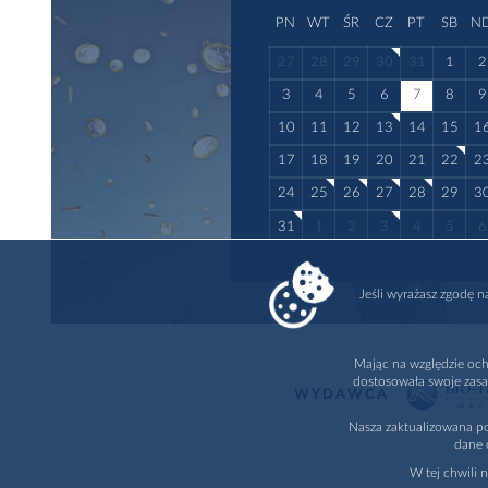
PN
WT
ŚR
CZ
PT
SB
N
27
28
29
30
31
1
2
3
4
5
6
7
8
9
10
11
12
13
14
15
1
17
18
19
20
21
22
2
24
25
26
27
28
29
3
31
1
2
3
4
5
6
Jeśli wyrażasz zgodę 
Mając na względzie och
dostosowała swoje zasa
WYDAWCA
Nasza zaktualizowana po
dane 
W tej chwili 