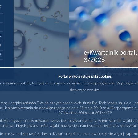
D
6
3
e-Kwartalnik portalu
0
3/2026
Pobierz bezpłatny e-Kwartalnik
informacji: malgorzata.ges@bio
Portal wykorzystuje pliki cookies.
na używanie cookies, to będą one zapisane w pamięci twojej przeglądarki. W przegląda
dotyczące cookies.
ronę i bezpieczeństwo Twoich danych osobowych, firma Bio-Tech Media sp. z o.o., pr
dy ich przetwarzania do obowiązującego od dnia 25 maja 2018 roku Rozporządzenia P
PARTNERZY
27 kwietnia 2016 r. nr 2016/679
lityka prywatności wprowadza wszystkie pozytywne zmiany, w tym sposób, w jaki zb
osobowe. Przedstawia sposób, w jaki możesz się z nami skontaktować, aby skorzystać 
nie musisz podejmować żadnych działań, ale jeśli chcesz dowiedzieć się więcej, zapozna