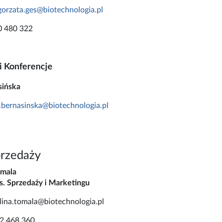
orzata.ges@biotechnologia.pl
0 480 322
 i Konferencje
sińska
.bernasinska
@biotechnologia.pl
przedaży
omala
. Sprzedaży i Marketingu
lina.tomala@biotechnologia.pl
82 468 360