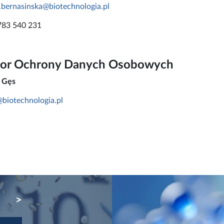
.bernasinska
@biotechnologia.pl
783 540 231
tor Ochrony Danych Osobowych
 Gęs
biotechnologia.pl
NEXT