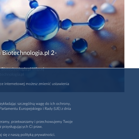
 Biotechnologia.pl 2-
 Biotechnologia.pl Więcej
technologia.pl
rce internetowej możesz zmienić ustawienia
zykładając szczególną wagę do ich ochrony,
arlamentu Europejskiego i Rady (UE) z dnia
ieramy, przetwarzamy i przechowujemy Twoje
z przysługujących Ci praw.
j się z naszą polityką prywatności.