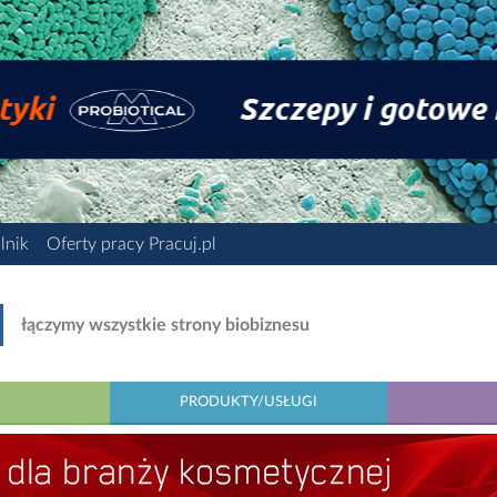
lnik
Oferty pracy Pracuj.pl
łączymy wszystkie strony biobiznesu
PRODUKTY/USŁUGI