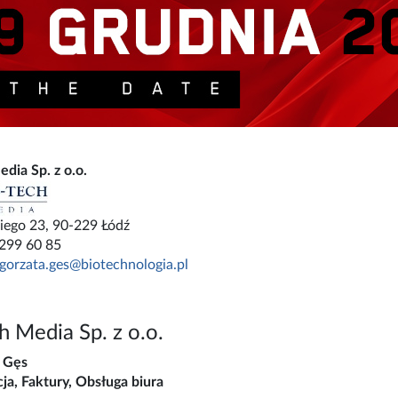
dia Sp. z o.o.
iego 23, 90-229 Łódź
 299 60 85
gorzata.ges@biotechnologia.pl
h Media Sp. z o.o.
 Gęs
ja, Faktury, Obsługa biura