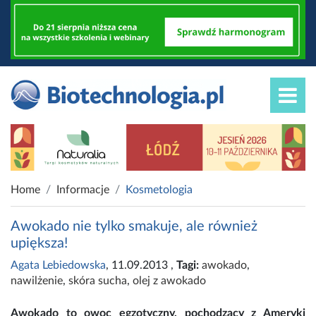
Home
Informacje
Kosmetologia
Awokado nie tylko smakuje, ale również
upiększa!
Agata Lebiedowska
, 11.09.2013
,
Tagi:
awokado
,
nawilżenie
,
skóra sucha
,
olej z awokado
Awokado to owoc egzotyczny, pochodzący z Ameryki