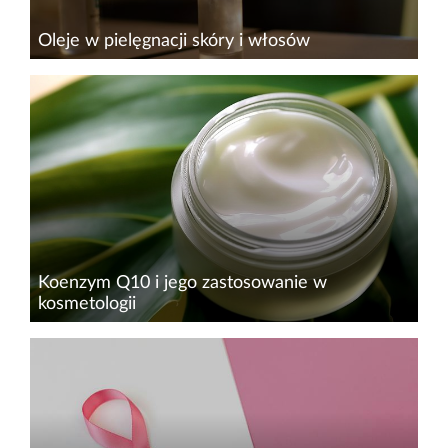
Oleje w pielęgnacji skóry i włosów
Oleje są jednym z podstawowych surowców
wykorzystywanych w kosmetologii i stają się
coraz szerszą gałęzią przemysłu
kosmetycznego.&nbsp;Są składnikami
pielęgnacyjnymi, które znajdują zastosowanie
w...
Koenzym Q10 i jego zastosowanie w
kosmetologii
Koenzym Q10, jako składnik naturalnie
występujący w organizmie, jest związkiem
chemicznym, który wpływa na zdrowy wygląd
skóry, dlatego często nazywany jest eliksirem
młodości. Jego niedobór może...