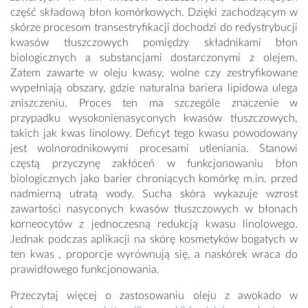
część składową błon komórkowych. Dzięki zachodzącym w
skórze procesom transestryfikacji dochodzi do redystrybucji
kwasów tłuszczowych pomiędzy składnikami błon
biologicznych a substancjami dostarczonymi z olejem.
Zatem zawarte w oleju kwasy, wolne czy zestryfikowane
wypełniają obszary, gdzie naturalna bariera lipidowa ulega
zniszczeniu. Proces ten ma szczególe znaczenie w
przypadku wysokonienasyconych kwasów tłuszczowych,
takich jak kwas linolowy. Deficyt tego kwasu powodowany
jest wolnorodnikowymi procesami utleniania. Stanowi
częstą przyczynę zakłóceń w funkcjonowaniu błon
biologicznych jako barier chroniących komórkę m.in. przed
nadmierną utratą wody. Sucha skóra wykazuje wzrost
zawartości nasyconych kwasów tłuszczowych w błonach
korneocytów z jednoczesną redukcją kwasu linolowego.
Jednak podczas aplikacji na skórę kosmetyków bogatych w
ten kwas , proporcje wyrównują się, a naskórek wraca do
prawidłowego funkcjonowania.
Przeczytaj więcej o zastosowaniu oleju z awokado w