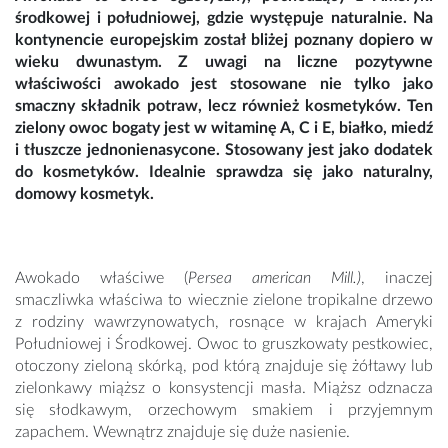
środkowej i południowej, gdzie występuje naturalnie. Na
kontynencie europejskim został bliżej poznany dopiero w
wieku dwunastym. Z uwagi na liczne pozytywne
właściwości awokado jest stosowane nie tylko jako
smaczny składnik potraw, lecz również kosmetyków. Ten
zielony owoc bogaty jest w witaminę A, C i E, białko, miedź
i tłuszcze jednonienasycone. Stosowany jest jako dodatek
do kosmetyków. Idealnie sprawdza się jako naturalny,
domowy kosmetyk.
Awokado właściwe (
Persea american Mill.)
, inaczej
smaczliwka właściwa to wiecznie zielone tropikalne drzewo
z rodziny wawrzynowatych, rosnące w krajach Ameryki
Południowej i Środkowej. Owoc to gruszkowaty pestkowiec,
otoczony zieloną skórką, pod którą znajduje się żółtawy lub
zielonkawy miąższ o konsystencji masła. Miąższ odznacza
się słodkawym, orzechowym smakiem i przyjemnym
zapachem. Wewnątrz znajduje się duże nasienie.