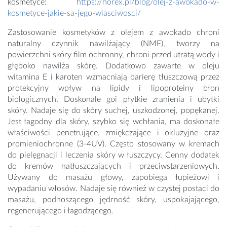
kosmetyce:
https://horex.pl/blog/olej-z-awokado-w-
kosmetyce-jakie-sa-jego-wlasciwosci/
Zastosowanie kosmetyków z olejem z awokado chroni
naturalny czynnik nawilżający (NMF), tworzy na
powierzchni skóry film ochronny, chroni przed utratą wody i
głęboko nawilża skórę. Dodatkowo zawarte w oleju
witamina E i karoten wzmacniają barierę tłuszczową przez
protekcyjny wpływ na lipidy i lipoproteiny błon
biologicznych. Doskonale goi płytkie zranienia i ubytki
skóry. Nadaje się do skóry suchej, uszkodzonej, popękanej.
Jest łagodny dla skóry, szybko się wchłania, ma doskonałe
właściwości penetrujące, zmiękczające i okluzyjne oraz
promieniochronne (3-4UV). Często stosowany w kremach
do pielęgnacji i leczenia skóry w łuszczycy. Cenny dodatek
do kremów natłuszczających i przeciwstarzeniowych.
Używany do masażu głowy, zapobiega łupieżowi i
wypadaniu włosów. Nadaje się również w czystej postaci do
masażu, podnoszącego jędrność skóry, uspokajającego,
regenerującego i łagodzącego.