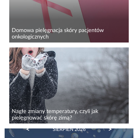
Domowa pielęgnacja skóry pacjentów
onkologicznych
Onkokosmetologia to dziedzina kosmetologii
i&nbsp;dział dermatologii obejmujący opiekę
kosmetologiczną nad osobami, które są w
trakcie bądź po leczeniu
onkologicznym,&nbsp;m.in. chemioterapi...
Nagłe zmiany temperatury, czyli jak
pielęgnować skórę zimą?
PREVIOUS
NEXT
SIERPIEŃ 2026
Zmiany temperatury oraz sezon
grzewczy&nbsp;często