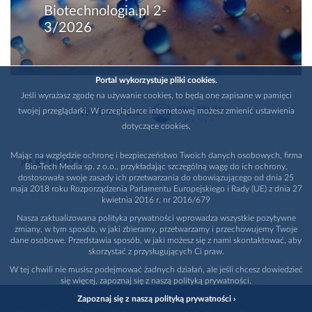
Biotechnologia.pl 2-
3/2026
Portal wykorzystuje pliki cookies.
Jeśli wyrażasz zgodę na używanie cookies, to będą one zapisane w pamięci
twojej przeglądarki. W przeglądarce internetowej możesz zmienić ustawienia
WYDAWCA
dotyczące cookies.
Mając na względzie ochronę i bezpieczeństwo Twoich danych osobowych, firma
PARTNERZY
Bio-Tech Media sp. z o.o., przykładając szczególną wagę do ich ochrony,
dostosowała swoje zasady ich przetwarzania do obowiązującego od dnia 25
maja 2018 roku Rozporządzenia Parlamentu Europejskiego i Rady (UE) z dnia 27
kwietnia 2016 r. nr 2016/679
Nasza zaktualizowana polityka prywatności wprowadza wszystkie pozytywne
zmiany, w tym sposób, w jaki zbieramy, przetwarzamy i przechowujemy Twoje
dane osobowe. Przedstawia sposób, w jaki możesz się z nami skontaktować, aby
skorzystać z przysługujących Ci praw.
W tej chwili nie musisz podejmować żadnych działań, ale jeśli chcesz dowiedzieć
się więcej, zapoznaj się z naszą polityką prywatności.
Zapoznaj się z naszą polityką prywatności ›