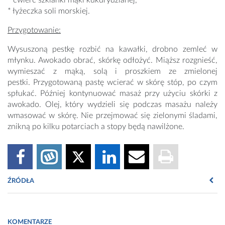
* ćwierć szklanki mąki kukurydzianej,
* łyżeczka soli morskiej.
Przygotowanie:
Wysuszoną pestkę rozbić na kawałki, drobno zemleć w
młynku. Awokado obrać, skórkę odłożyć. Miąższ rozgnieść,
wymieszać z mąką, solą i proszkiem ze zmielonej
pestki. Przygotowaną pastę wcierać w skórę stóp, po czym
spłukać. Później kontynuować masaż przy użyciu skórki z
awokado. Olej, który wydzieli się podczas masażu należy
wmasować w skórę. Nie przejmować się zielonymi śladami,
znikną po kilku potarciach a stopy będą nawilżone.
ŹRÓDŁA
Glinka, R., Glinka, M.,
Receptura kosmetyczna z
elementami kosmetologii,
Łódź, 2008.
KOMENTARZE