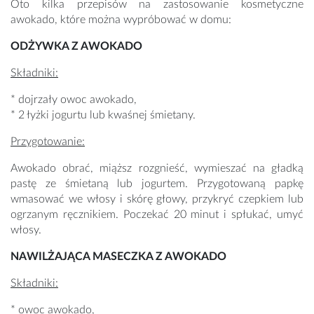
Oto kilka przepisów na zastosowanie kosmetyczne
awokado, które można wypróbować w domu:
ODŻYWKA Z AWOKADO
Składniki:
* dojrzały owoc awokado,
* 2 łyżki jogurtu lub kwaśnej śmietany.
Przygotowanie:
Awokado obrać, miąższ rozgnieść, wymieszać na gładką
pastę ze śmietaną lub jogurtem.
Przygotowaną papkę
wmasować we włosy i skórę głowy, przykryć czepkiem lub
ogrzanym ręcznikiem. Poczekać 20 minut i spłukać, umyć
włosy.
NAWILŻAJĄCA MASECZKA Z AWOKADO
Składniki:
* owoc awokado,