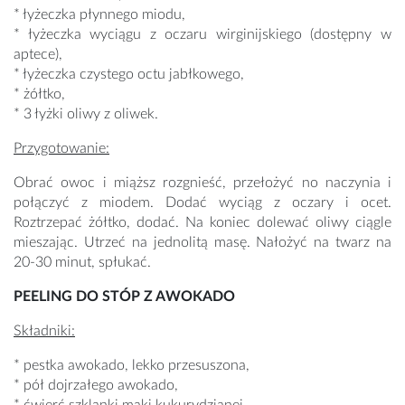
* łyżeczka płynnego miodu,
* łyżeczka wyciągu z oczaru wirginijskiego (dostępny w
aptece),
* łyżeczka czystego octu jabłkowego,
* żółtko,
* 3 łyżki oliwy z oliwek.
Przygotowanie:
Obrać owoc i miąższ rozgnieść, przełożyć no naczynia i
połączyć z miodem. Dodać wyciąg z oczary i ocet.
Roztrzepać żółtko, dodać. Na koniec dolewać oliwy ciągle
mieszając. Utrzeć na jednolitą masę. Nałożyć na twarz na
20-30 minut, spłukać.
PEELING DO STÓP Z AWOKADO
Składniki:
* pestka awokado, lekko przesuszona,
* pół dojrzałego awokado,