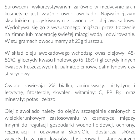
Surowcem wykorzystywanym zarówno w medycynie jak i
kosmetyce jest właśnie owoc awokado. Najważniejszym
składnikiem pozyskiwanym z owocu jest olej awokadowy.
Wydobywa się go z wysuszonego miąższu przez tłoczenie
na zimno lub macerację świeżej miazgi wodą i odwirowanie.
W stu gramach owocu mamy aż 23g tłuszczu.
W skład oleju awokadowego wchodzą:
kwas olejowy( 48-
81%),
glicerydy kwasu linolowego (6-18%) i
glicerydy innych
kwasów tłuszczowych tj. palmitooleinowy, palmitynowy czy
stearynowy.
Owoce zawierają 2% białka, aminokwasy: histydynę i
lecytynę, fitosterole, skwalen, witaminy: C, PP, B
, oraz
2
minerały: potas i żelazo.
Olej z awokado należy do olejów szczególnie cenionych o
wielokierunkowym zastosowaniu w kosmetyce, między
innymi do regulacji gospodarki wodno-lipidowej, ochrony,
regeneracji i odżywiania skóry.
Olej dostarcza skórze
zawartych w nim kwasów tłuszczowych, stanowiących