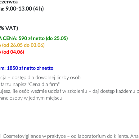
 czerwca
9.00-13.00 (4 h)
ia:
3% VAT)
CENA: 590 zł netto (do 25.05)
o (od 26.05 do 03.06)
o (od 04.06)
rm: 1850 zł netto zł netto
acja – dostęp dla dowolnej liczby osób
arzu napisz "Cena dla firm"
jesz, ile osób weźmie udział w szkoleniu – daj dostęp każdemu
wane osoby w jednym miejscu
i Cosmetovigilance w praktyce – od laboratorium do klienta. Anal