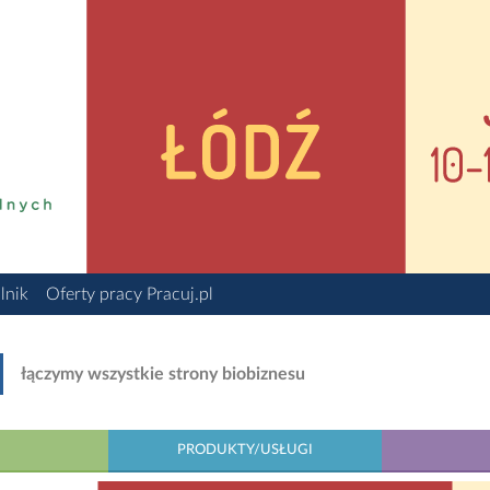
lnik
Oferty pracy Pracuj.pl
łączymy wszystkie strony biobiznesu
PRODUKTY/USŁUGI