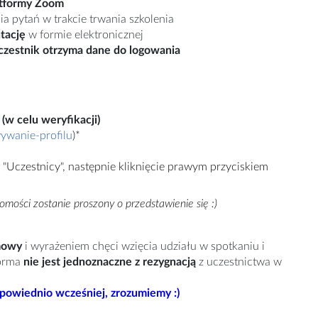
tformy Zoom
a pytań w trakcie trwania szkolenia
tację
w formie elektronicznej
czestnik otrzyma dane do logowania
(w celu weryfikacji)
ywanie-profilu
)*
 "Uczestnicy", następnie kliknięcie prawym przyciskiem
mości zostanie proszony o przedstawienie się :)
umowy
i wyrażeniem chęci wzięcia udziału w spotkaniu i
orma
nie jest jednoznaczne z rezygnacją
z uczestnictwa w
dpowiednio wcześniej, zrozumiemy :)