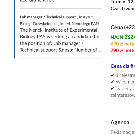
Recruitment for...
Termin: 12
Czas trwan
Lab manager / Technical support
, Instytut
Biologii Doświadczalnej im. M. Nenckiego PAN
Cena (+2
The Nencki Institute of Experimental
Biology PAS is seeking a candidate for
NAJNIŻSZA 
the position of: Lab manager /
690 zł nett
Technical support &nbsp; Number of...
790 zł nett
Cena dla fi
✔ 1 rejestr
✔ W koment
✔ Ty decydu
zaintereso
Agenda
Reklamacje 