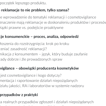
 początek lepszego produktu.
 reklamacje to nie problem, tylko szansa?
ie wprowadzenie do tematyki reklamacji i cosmetovigilance
 znaczenie mają reklamacje w doskonaleniu produktów i procesó
ązki prawne vs. podejście proaktywne
cje konsumenckie – proces, analiza, odpowiedź
łoszenia do rozstrzygnięcia: krok po kroku
ceniać zasadność reklamacji?
ikacja z konsumentem – język, który buduje zaufanie
łady dobrze i źle prowadzonych spraw
vigilance – obowiązki producenta kosmetyków
jest cosmetovigilance i kogo dotyczy?
entacja i raportowanie działań niepożądanych
działu jakości, RA i laboratoriów w systemie nadzoru
 przypadków z praktyki
za realnych przypadków zgłoszeń i działań niepożądanych