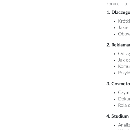
koniec – to
1. Dlaczego
Krótk
Jakie
Obowi
2. Reklama
Od zg
Jak o
Komun
Przyk
3. Cosmeto
Czym 
Dokum
Rola 
4. Studium
Anali