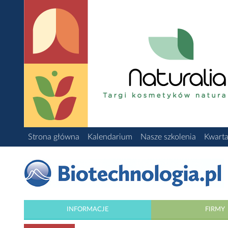
Strona główna
Kalendarium
Nasze szkolenia
Kwarta
INFORMACJE
FIRMY