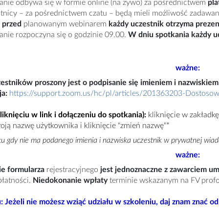
anie odbywa się w formie online (na żywo) za pośrednictwem
pla
tnicy – za pośrednictwem czatu – będą mieli możliwość zadawani
 przed
planowanym webinarem
każdy uczestnik otrzyma prezen
anie rozpoczyna się o godzinie 09.00.
W dniu spotkania każdy u
ważne:
estników proszony jest o podpisanie się imieniem i nazwiskiem 
ja:
https://support.zoom.us/hc/pl/articles/201363203-Dostosow
kliknięciu w link i dołączeniu do spotkania
):
kliknięcie w zakładkę
ją nazwę użytkownika i kliknięcie "zmień nazwę"
*
 gdy nie ma podanego imienia i nazwiska uczestnik w prywatnej wiado
ważne:
e formularza
rejestracyjnego
jest jednoznaczne z zawarciem 
łatności.
Niedokonanie wpłaty
terminie wskazanym na FV prof
: Jeżeli nie możesz wziąć udziału w szkoleniu, daj znam znać o