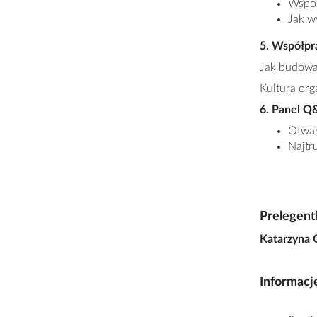
Wspól
Jak w
5. Współpra
Jak budowa
Kultura org
6. Panel 
Otwar
Najtr
Prelegent
Katarzyna
Informacj