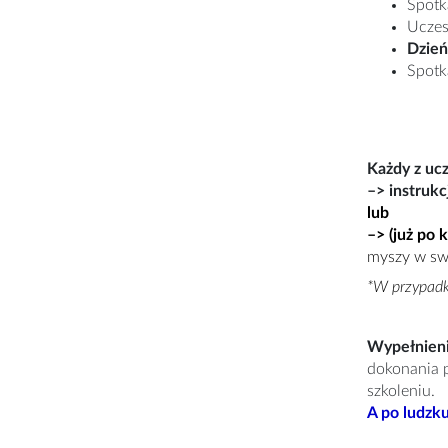
Spotk
Uczes
Dzień
Spotk
Każdy z ucz
–> instrukc
lub
–>
(już po 
myszy w swo
*W przypadku
Wypełnieni
dokonania p
szkoleniu.
A po ludzku