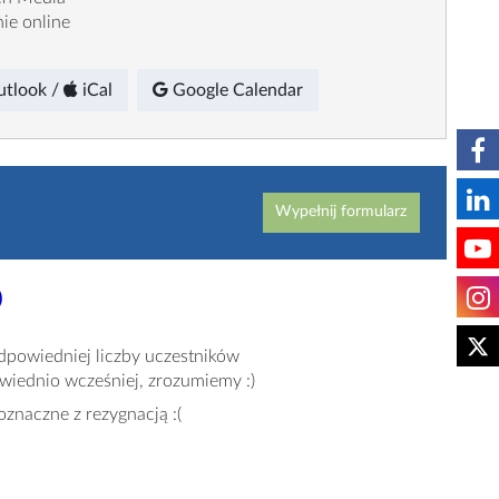
ie online
utlook
/
iCal
Google
Calendar
Wypełnij formularz
)
dpowiedniej liczby uczestników
owiednio wcześniej, zrozumiemy :)
oznaczne z rezygnacją :(