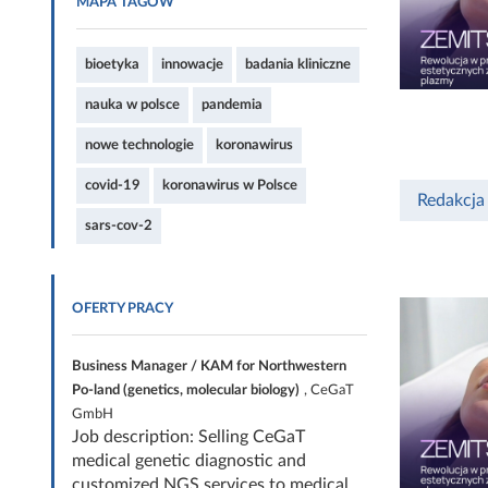
MAPA TAGÓW
bioetyka
innowacje
badania kliniczne
nauka w polsce
pandemia
nowe technologie
koronawirus
covid-19
koronawirus w Polsce
Redakcja
sars-cov-2
OFERTY PRACY
Business Manager / KAM for Northwestern
Po-land (genetics, molecular biology)
, CeGaT
GmbH
Job description: Selling CeGaT
medical genetic diagnostic and
customized NGS services to medical