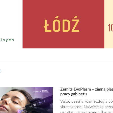
E
Zemits EvoPlasm – zimna pla
pracy gabinetu
Współczesna kosmetologia cora
skuteczność. Największą przew
rezultaty dzięki przemyślani