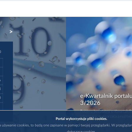
NEXT
D
6
3
e-Kwartalnik portalu
0
3/2026
Pobierz bezpłatny e-Kwartalnik
informacji: malgorzata.ges@bio
Portal wykorzystuje pliki cookies.
na używanie cookies, to będą one zapisane w pamięci twojej przeglądarki. W przegląda
dotyczące cookies.