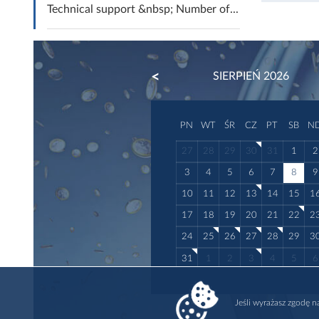
Technical support &nbsp; Number of...
PREVIOUS
SIERPIEŃ 2026
PN
WT
ŚR
CZ
PT
SB
N
27
28
29
30
31
1
2
3
4
5
6
7
8
9
10
11
12
13
14
15
1
17
18
19
20
21
22
2
24
25
26
27
28
29
3
31
1
2
3
4
5
6
Jeśli wyrażasz zgodę 