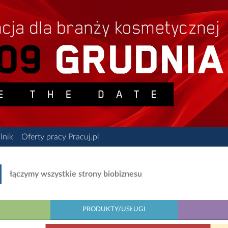
lnik
Oferty pracy Pracuj.pl
łączymy wszystkie strony biobiznesu
PRODUKTY/USŁUGI