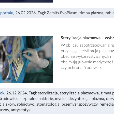
 portalu
, 26.02.2026
,
Tagi:
Zemits EvoPlasm
,
zimna plazma
,
zabi
Sterylizacja plazmowa – wyb
W obliczu zapotrzebowania n
przyciąga sterylizacja plazmo
obecnie wykorzystywanych met
obejmują głównie medycynę i s
czy ochrona środowiska.
Sok
, 26.12.2024
,
Tagi:
sterylizacja
,
sterylizacja plazmowa
,
zimna 
środowiska
,
szpitalne bakterie
,
mycie i dezynfekcja
,
plazma
,
dez
cja skóry
,
rolnictwo
,
stomatologia
,
przemysł spożywczy
,
remedia
yczny
,
antyseptyki