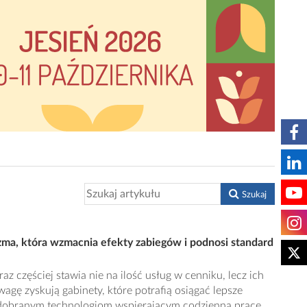
Szukaj
zma, która wzmacnia efekty zabiegów i podnosi standard
z częściej stawia nie na ilość usług w cenniku, lecz ich
agę zyskują gabinety, które potrafią osiągać lepsze
e dobranym technologiom wspierającym codzienną pracę