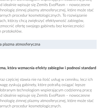
end idealnie wpisuje się Zemits EvoPlasm – nowoczesne
hnologię zimnej plazmy atmosferycznej, które może stać
larnych procedur kosmetologicznych. To rozwiązanie
tach, którzy chcą zwiększyć efektywność zabiegów,
wzmocnić ofertę swojego gabinetu bez konieczności
 protokołów.
a plazma atmosferyczna
zma, która wzmacnia efekty zabiegów i podnosi standard
z częściej stawia nie na ilość usług w cenniku, lecz ich
agę zyskują gabinety, które potrafią osiągać lepsze
e dobranym technologiom wspierającym codzienną pracę
end idealnie wpisuje się Zemits EvoPlasm – nowoczesne
hnologię zimnej plazmy atmosferycznej, które może stać
larnych procedur kosmetologicznych.