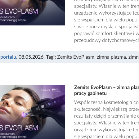
specjalisty. Właśnie w ten tr
urządzenie wykorzystujące tec
się wsparciem dla wielu popu
stworzone z myślą o specjalis
poprawić komfort klientów i 
przebudowy dotychczasowych
 portalu
, 08.05.2026
,
Tagi:
Zemits EvoPlasm
,
zimna plazma
,
zimn
Zemits EvoPlasm – zimna pla
pracy gabinetu
Współczesna kosmetologia cora
skuteczność. Największą przew
rezultaty dzięki przemyślani
specjalisty. Właśnie w ten tr
urządzenie wykorzystujące tec
się wsparciem dla wielu popu