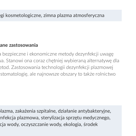
egi kosmetologiczne
,
zimna plazma atmosferyczna
rane zastosowania
a bezpieczne i ekonomiczne metody dezynfekcji uwagę
wa. Stanowi ona coraz chętniej wybieraną alternatywę dla
od. Zastosowania technologii dezynfekcji plazmowej
tomatologię, ale najnowsze obszary to także rolnictwo
plazma
,
zakażenia szpitalne
,
działanie antybakteryjne
,
ynfekcja plazmowa
,
sterylizacja sprzętu medycznego
,
cja wody
,
oczyszczanie wody
,
ekologia
,
środek