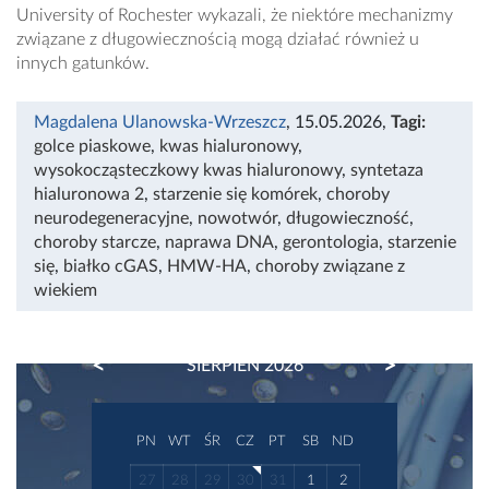
University of Rochester wykazali, że niektóre mechanizmy
związane z długowiecznością mogą działać również u
innych gatunków.
Magdalena Ulanowska-Wrzeszcz
, 15.05.2026
,
Tagi:
golce piaskowe
,
kwas hialuronowy
,
wysokocząsteczkowy kwas hialuronowy
,
syntetaza
hialuronowa 2
,
starzenie się komórek
,
choroby
neurodegeneracyjne
,
nowotwór
,
długowieczność
,
choroby starcze
,
naprawa DNA
,
gerontologia
,
starzenie
się
,
białko cGAS
,
HMW-HA
,
choroby związane z
wiekiem
PREVIOUS
NEXT
SIERPIEŃ 2026
PN
WT
ŚR
CZ
PT
SB
ND
27
28
29
30
31
1
2