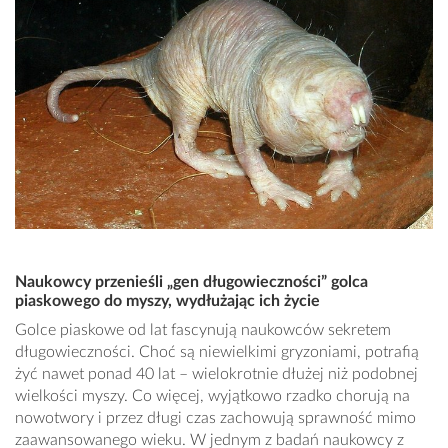
Naukowcy przenieśli „gen długowieczności” golca
piaskowego do myszy, wydłużając ich życie
Golce piaskowe od lat fascynują naukowców sekretem
długowieczności. Choć są niewielkimi gryzoniami, potrafią
żyć nawet ponad 40 lat – wielokrotnie dłużej niż podobnej
wielkości myszy. Co więcej, wyjątkowo rzadko chorują na
nowotwory i przez długi czas zachowują sprawność mimo
zaawansowanego wieku. W jednym z badań naukowcy z