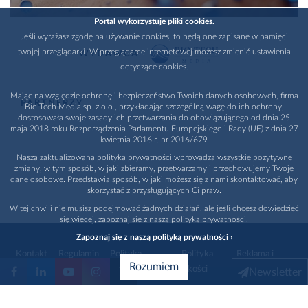
Portal wykorzystuje pliki cookies.
Jeśli wyrażasz zgodę na używanie cookies, to będą one zapisane w pamięci
twojej przeglądarki. W przeglądarce internetowej możesz zmienić ustawienia
WYDAWCA
dotyczące cookies.
Mając na względzie ochronę i bezpieczeństwo Twoich danych osobowych, firma
PARTNERZY
Bio-Tech Media sp. z o.o., przykładając szczególną wagę do ich ochrony,
dostosowała swoje zasady ich przetwarzania do obowiązującego od dnia 25
maja 2018 roku Rozporządzenia Parlamentu Europejskiego i Rady (UE) z dnia 27
kwietnia 2016 r. nr 2016/679
Nasza zaktualizowana polityka prywatności wprowadza wszystkie pozytywne
zmiany, w tym sposób, w jaki zbieramy, przetwarzamy i przechowujemy Twoje
dane osobowe. Przedstawia sposób, w jaki możesz się z nami skontaktować, aby
skorzystać z przysługujących Ci praw.
W tej chwili nie musisz podejmować żadnych działań, ale jeśli chcesz dowiedzieć
się więcej, zapoznaj się z naszą polityką prywatności.
Zapoznaj się z naszą polityką prywatności ›
Kontakt
Regulamin
Polityka
Polityka
Reklama i
Rozumiem
prywatności
jakości
promocja
Newsletter
1996 - 2026
Bio-Tech Media
. Wszystkie prawa zastrzeżone