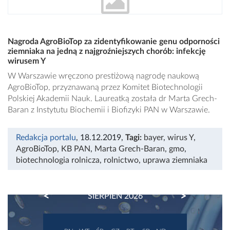
Nagroda AgroBioTop za zidentyfikowanie genu odporności
ziemniaka na jedną z najgroźniejszych chorób: infekcję
wirusem Y
W Warszawie wręczono prestiżową nagrodę naukową
AgroBioTop, przyznawaną przez Komitet Biotechnologii
Polskiej Akademii Nauk. Laureatką została dr Marta Grech-
Baran z Instytutu Biochemii i Biofizyki PAN w Warszawie.
Redakcja portalu
, 18.12.2019
,
Tagi:
bayer
,
wirus Y
,
AgroBioTop
,
KB PAN
,
Marta Grech-Baran
,
gmo
,
biotechnologia rolnicza
,
rolnictwo
,
uprawa ziemniaka
PREVIOUS
NEXT
SIERPIEŃ 2026