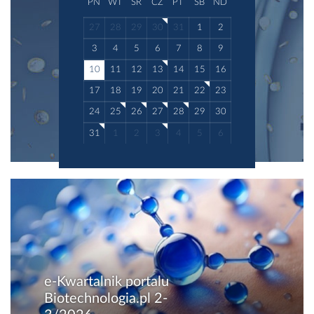
PN
WT
ŚR
CZ
PT
SB
ND
27
28
29
30
31
1
2
3
4
5
6
7
8
9
10
11
12
13
14
15
16
17
18
19
20
21
22
23
24
25
26
27
28
29
30
31
1
2
3
4
5
6
e-Kwartalnik portalu
Biotechnologia.pl 2-