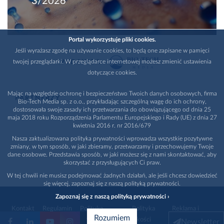
3/2026
Portal wykorzystuje pliki cookies.
Jeśli wyrażasz zgodę na używanie cookies, to będą one zapisane w pamięci
twojej przeglądarki. W przeglądarce internetowej możesz zmienić ustawienia
WYDAWCA
dotyczące cookies.
Mając na względzie ochronę i bezpieczeństwo Twoich danych osobowych, firma
PARTNERZY
Bio-Tech Media sp. z o.o., przykładając szczególną wagę do ich ochrony,
dostosowała swoje zasady ich przetwarzania do obowiązującego od dnia 25
maja 2018 roku Rozporządzenia Parlamentu Europejskiego i Rady (UE) z dnia 27
kwietnia 2016 r. nr 2016/679
Nasza zaktualizowana polityka prywatności wprowadza wszystkie pozytywne
zmiany, w tym sposób, w jaki zbieramy, przetwarzamy i przechowujemy Twoje
dane osobowe. Przedstawia sposób, w jaki możesz się z nami skontaktować, aby
skorzystać z przysługujących Ci praw.
W tej chwili nie musisz podejmować żadnych działań, ale jeśli chcesz dowiedzieć
się więcej, zapoznaj się z naszą polityką prywatności.
Zapoznaj się z naszą polityką prywatności ›
Kontakt
Regulamin
Polityka
Polityka
Reklama i
Rozumiem
prywatności
jakości
promocja
Newsletter