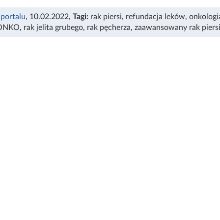
 portalu
, 10.02.2022
,
Tagi:
rak piersi
,
refundacja leków
,
onkologi
 ONKO
,
rak jelita grubego
,
rak pęcherza
,
zaawansowany rak piers