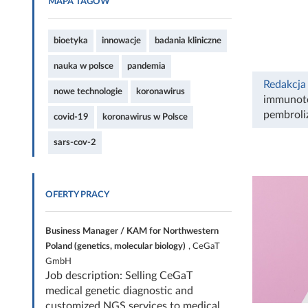
MAPA TAGÓW
bioetyka
innowacje
badania kliniczne
nauka w polsce
pandemia
Redakcja
nowe technologie
koronawirus
immunot
pembrol
covid-19
koronawirus w Polsce
sars-cov-2
OFERTY PRACY
Business Manager / KAM for Northwestern
Poland (genetics, molecular biology)
, CeGaT
GmbH
Job description: Selling CeGaT
medical genetic diagnostic and
customized NGS services to medical