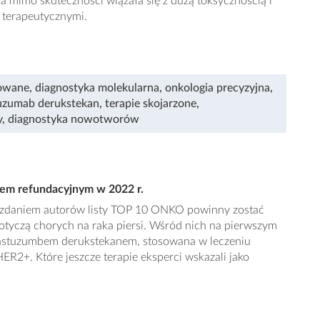
a mimo skuteczności wiązała się z dużą toksycznością i
 terapeutycznymi.
lowane
,
diagnostyka molekularna
,
onkologia precyzyjna
,
uzumab derukstekan
,
terapie skojarzone
,
y
,
diagnostyka nowotworów
etem refundacyjnym w 2022 r.
re zdaniem autorów listy TOP 10 ONKO powinny zostać
dotyczą chorych na raka piersi. Wśród nich na pierwszym
 trastuzumbem derukstekanem, stosowana w leczeniu
R2+. Które jeszcze terapie eksperci wskazali jako