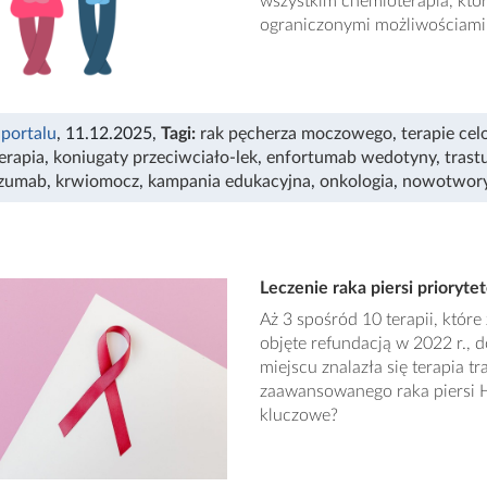
wszystkim chemioterapia, któr
ograniczonymi możliwościami
 portalu
, 11.12.2025
,
Tagi:
rak pęcherza moczowego
,
terapie ce
erapia
,
koniugaty przeciwciało-lek
,
enfortumab wedotyny
,
trast
izumab
,
krwiomocz
,
kampania edukacyjna
,
onkologia
,
nowotwor
Leczenie raka piersi prioryt
Aż 3 spośród 10 terapii, któ
objęte refundacją w 2022 r., 
miejscu znalazła się terapia
zaawansowanego raka piersi HE
kluczowe?