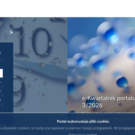
NEXT
D
6
3
e-Kwartalnik portalu
0
3/2026
Pobierz bezpłatny e-Kwartalnik
informacji: malgorzata.ges@bio
Portal wykorzystuje pliki cookies.
na używanie cookies, to będą one zapisane w pamięci twojej przeglądarki. W przegląda
dotyczące cookies.