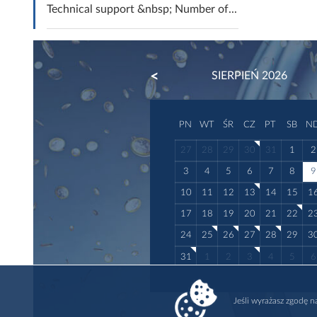
Technical support &nbsp; Number of...
PREVIOUS
SIERPIEŃ 2026
PN
WT
ŚR
CZ
PT
SB
N
27
28
29
30
31
1
2
3
4
5
6
7
8
9
10
11
12
13
14
15
1
17
18
19
20
21
22
2
24
25
26
27
28
29
3
31
1
2
3
4
5
6
Jeśli wyrażasz zgodę 