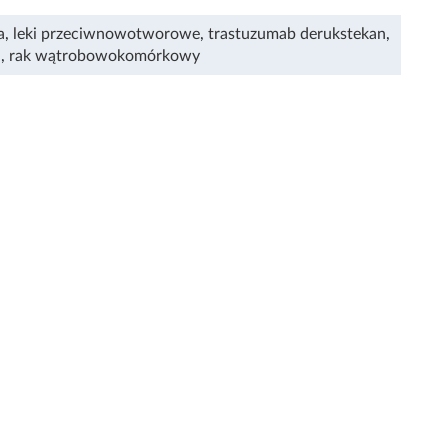
a
,
leki przeciwnowotworowe
,
trastuzumab derukstekan
,
i
,
rak wątrobowokomórkowy