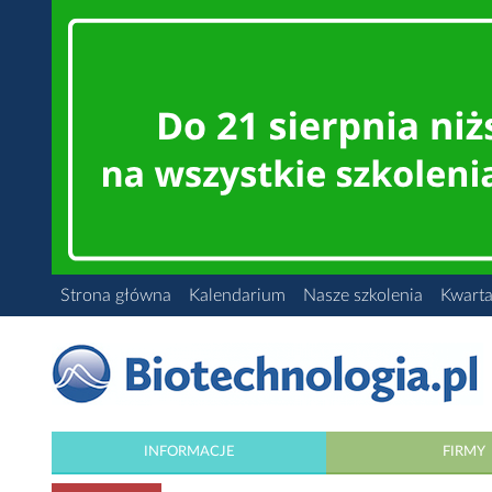
Strona główna
Kalendarium
Nasze szkolenia
Kwarta
INFORMACJE
FIRMY