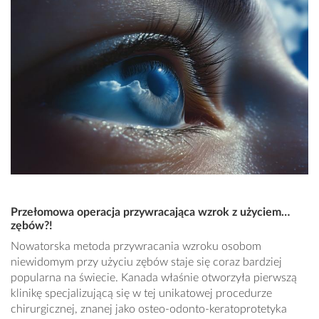
Przełomowa operacja przywracająca wzrok z użyciem…
zębów?!
Nowatorska metoda przywracania wzroku osobom
niewidomym przy użyciu zębów staje się coraz bardziej
popularna na świecie. Kanada właśnie otworzyła pierwszą
klinikę specjalizującą się w tej unikatowej procedurze
chirurgicznej, znanej jako osteo-odonto-keratoprotetyka