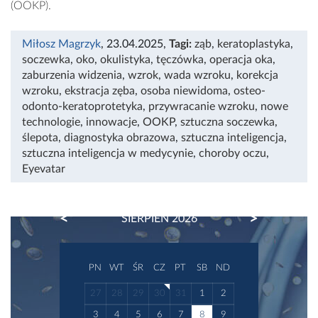
(OOKP).
Miłosz Magrzyk
, 23.04.2025
,
Tagi:
ząb
,
keratoplastyka
,
soczewka
,
oko
,
okulistyka
,
tęczówka
,
operacja oka
,
zaburzenia widzenia
,
wzrok
,
wada wzroku
,
korekcja
wzroku
,
ekstracja zęba
,
osoba niewidoma
,
osteo-
odonto-keratoprotetyka
,
przywracanie wzroku
,
nowe
technologie
,
innowacje
,
OOKP
,
sztuczna soczewka
,
ślepota
,
diagnostyka obrazowa
,
sztuczna inteligencja
,
sztuczna inteligencja w medycynie
,
choroby oczu
,
Eyevatar
PREVIOUS
NEXT
SIERPIEŃ 2026
PN
WT
ŚR
CZ
PT
SB
ND
27
28
29
30
31
1
2
3
4
5
6
7
8
9