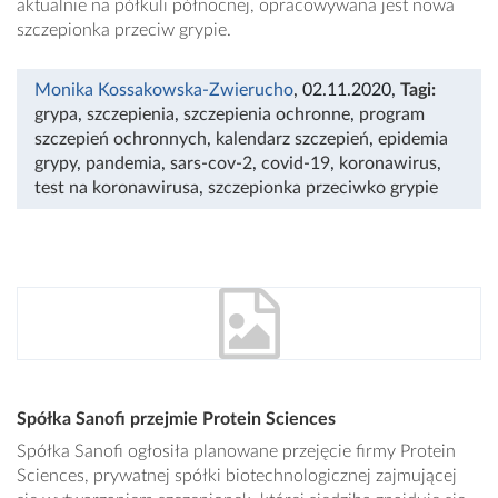
aktualnie na półkuli północnej, opracowywana jest nowa
szczepionka przeciw grypie.
Monika Kossakowska-Zwierucho
, 02.11.2020
,
Tagi:
grypa
,
szczepienia
,
szczepienia ochronne
,
program
szczepień ochronnych
,
kalendarz szczepień
,
epidemia
grypy
,
pandemia
,
sars-cov-2
,
covid-19
,
koronawirus
,
test na koronawirusa
,
szczepionka przeciwko grypie
Spółka Sanofi przejmie Protein Sciences
Spółka Sanofi ogłosiła planowane przejęcie firmy Protein
Sciences, prywatnej spółki biotechnologicznej zajmującej