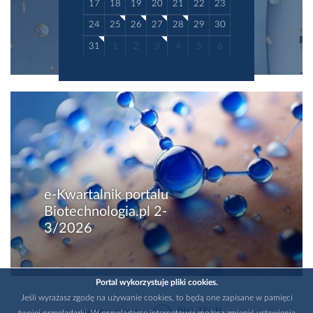
17
18
19
20
21
22
23
24
25
26
27
28
29
30
31
1
2
3
4
5
6
e-Kwartalnik portalu
Biotechnologia.pl 2-
3/2026
Portal wykorzystuje pliki cookies.
Jeśli wyrażasz zgodę na używanie cookies, to będą one zapisane w pamięci