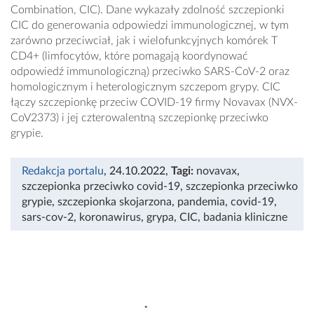
Combination, CIC). Dane wykazały zdolność szczepionki
CIC do generowania odpowiedzi immunologicznej, w tym
zarówno przeciwciał, jak i wielofunkcyjnych komórek T
CD4+ (limfocytów, które pomagają koordynować
odpowiedź immunologiczną) przeciwko SARS-CoV-2 oraz
homologicznym i heterologicznym szczepom grypy. CIC
łączy szczepionkę przeciw COVID-19 firmy Novavax (NVX-
CoV2373) i jej czterowalentną szczepionkę przeciwko
grypie.
Redakcja portalu
, 24.10.2022
,
Tagi:
novavax
,
szczepionka przeciwko covid-19
,
szczepionka przeciwko
grypie
,
szczepionka skojarzona
,
pandemia
,
covid-19
,
sars-cov-2
,
koronawirus
,
grypa
,
CIC
,
badania kliniczne