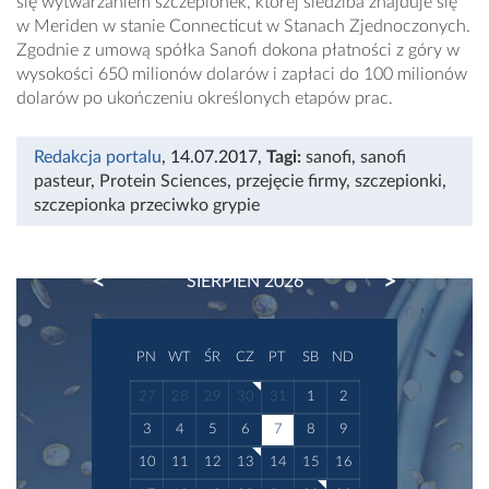
się wytwarzaniem szczepionek, której siedziba znajduje się
w Meriden w stanie Connecticut w Stanach Zjednoczonych.
Zgodnie z umową spółka Sanofi dokona płatności z góry w
wysokości 650 milionów dolarów i zapłaci do 100 milionów
dolarów po ukończeniu określonych etapów prac.
Redakcja portalu
, 14.07.2017
,
Tagi:
sanofi
,
sanofi
pasteur
,
Protein Sciences
,
przejęcie firmy
,
szczepionki
,
szczepionka przeciwko grypie
PREVIOUS
NEXT
SIERPIEŃ 2026
PN
WT
ŚR
CZ
PT
SB
ND
27
28
29
30
31
1
2
3
4
5
6
7
8
9
10
11
12
13
14
15
16