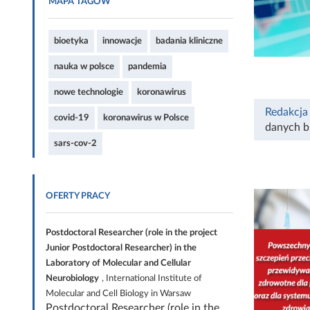
MAPA TAGÓW
bioetyka
innowacje
badania kliniczne
nauka w polsce
pandemia
nowe technologie
koronawirus
Redakcja
covid-19
koronawirus w Polsce
danych 
sars-cov-2
OFERTY PRACY
Postdoctoral Researcher (role in the project
Junior Postdoctoral Researcher) in the
Laboratory of Molecular and Cellular
Neurobiology
, International Institute of
Molecular and Cell Biology in Warsaw
Postdoctoral Researcher (role in the