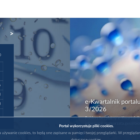
NEXT
D
6
3
e-Kwartalnik portalu
0
3/2026
Pobierz bezpłatny e-Kwartalnik
informacji: malgorzata.ges@bio
Portal wykorzystuje pliki cookies.
na używanie cookies, to będą one zapisane w pamięci twojej przeglądarki. W przegląda
dotyczące cookies.