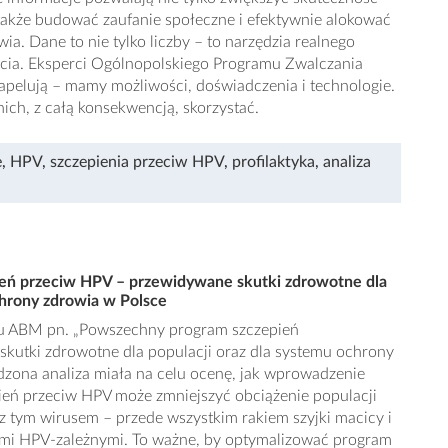
 także budować zaufanie społeczne i efektywnie alokować
a. Dane to nie tylko liczby – to narzędzia realnego
ycia. Eksperci Ogólnopolskiego Programu Zwalczania
apelują – mamy możliwości, doświadczenia i technologie.
nich, z całą konsekwencją, skorzystać.
e
,
HPV
,
szczepienia przeciw HPV
,
profilaktyka
,
analiza
eń przeciw HPV – przewidywane skutki zdrowotne dla
chrony zdrowia w Polsce
tu ABM pn. „Powszechny program szczepień
kutki zdrowotne dla populacji oraz dla systemu ochrony
dzona analiza miała na celu ocenę, jak wprowadzenie
eń przeciw HPV może zmniejszyć obciążenie populacji
z tym wirusem – przede wszystkim rakiem szyjki macicy i
mi HPV-zależnymi. To ważne, by optymalizować program