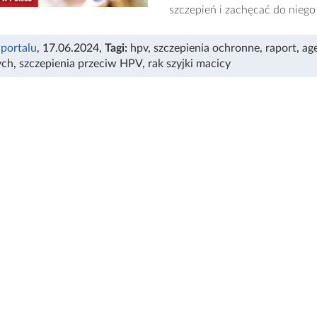
szczepień i zachęcać do niego 
 portalu
, 17.06.2024
,
Tagi:
hpv
,
szczepienia ochronne
,
raport
,
ag
ych
,
szczepienia przeciw HPV
,
rak szyjki macicy