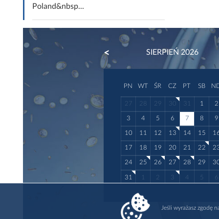
Poland&nbsp...
PREVIOUS
SIERPIEŃ 2026
PN
WT
ŚR
CZ
PT
SB
N
27
28
29
30
31
1
2
3
4
5
6
7
8
9
10
11
12
13
14
15
1
17
18
19
20
21
22
2
24
25
26
27
28
29
3
31
1
2
3
4
5
6
Jeśli wyrażasz zgodę 