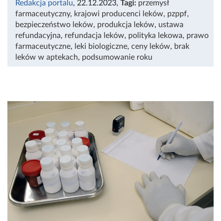
Redakcja portalu
, 22.12.2023
,
Tagi:
przemysł
farmaceutyczny
,
krajowi producenci leków
,
pzppf
,
bezpieczeństwo leków
,
produkcja leków
,
ustawa
refundacyjna
,
refundacja leków
,
polityka lekowa
,
prawo
farmaceutyczne
,
leki biologiczne
,
ceny leków
,
brak
leków w aptekach
,
podsumowanie roku