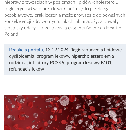
nieprawidłowościach w poziomach lipidów (cholesterolu i
triglicerydów) w osoczu krwi. Choć często przebiega
bezobjawowo, brak leczenia może prowadzić do poważnych
konsekwencji zdrowotnych, takich jak miażdżyca, zawały
serca czy udary – przestrzegają eksperci American Heart of
Poland.
Redakcja portalu
, 13.12.2024
,
Tagi:
zaburzenia lipidowe
,
dyslipidemia
,
program lekowy
,
hipercholesterolemia
rodzinna
,
inhibitory PCSK9
,
program lekowy B101
,
refundacja leków