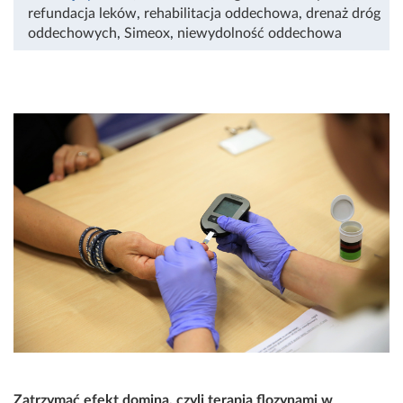
refundacja leków
,
rehabilitacja oddechowa
,
drenaż dróg
oddechowych
,
Simeox
,
niewydolność oddechowa
Zatrzymać efekt domina, czyli terapia flozynami w