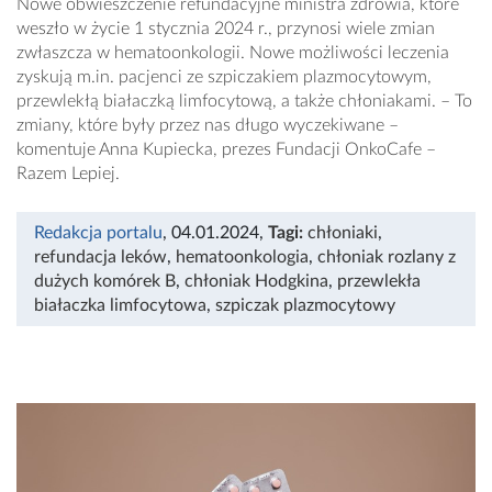
Nowe obwieszczenie refundacyjne ministra zdrowia, które
weszło w życie 1 stycznia 2024 r., przynosi wiele zmian
zwłaszcza w hematoonkologii. Nowe możliwości leczenia
zyskują m.in. pacjenci ze szpiczakiem plazmocytowym,
przewlekłą białaczką limfocytową, a także chłoniakami. – To
zmiany, które były przez nas długo wyczekiwane –
komentuje Anna Kupiecka, prezes Fundacji OnkoCafe –
Razem Lepiej.
Redakcja portalu
, 04.01.2024
,
Tagi:
chłoniaki
,
refundacja leków
,
hematoonkologia
,
chłoniak rozlany z
dużych komórek B
,
chłoniak Hodgkina
,
przewlekła
białaczka limfocytowa
,
szpiczak plazmocytowy