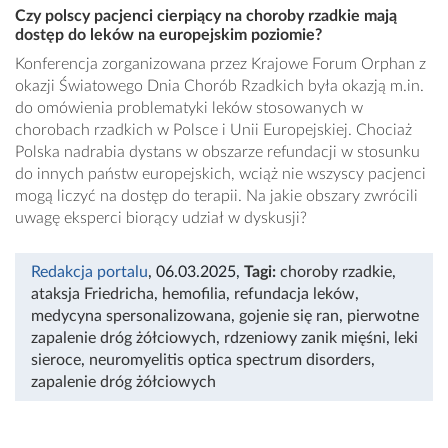
Czy polscy pacjenci cierpiący na choroby rzadkie mają
dostęp do leków na europejskim poziomie?
Konferencja zorganizowana przez Krajowe Forum Orphan z
okazji Światowego Dnia Chorób Rzadkich była okazją m.in.
do omówienia problematyki leków stosowanych w
chorobach rzadkich w Polsce i Unii Europejskiej. Chociaż
Polska nadrabia dystans w obszarze refundacji w stosunku
do innych państw europejskich, wciąż nie wszyscy pacjenci
mogą liczyć na dostęp do terapii. Na jakie obszary zwrócili
uwagę eksperci biorący udział w dyskusji?
Redakcja portalu
, 06.03.2025
,
Tagi:
choroby rzadkie
,
ataksja Friedricha
,
hemofilia
,
refundacja leków
,
medycyna spersonalizowana
,
gojenie się ran
,
pierwotne
zapalenie dróg żółciowych
,
rdzeniowy zanik mięśni
,
leki
sieroce
,
neuromyelitis optica spectrum disorders
,
zapalenie dróg żółciowych