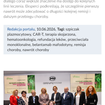
dlatego coraz większe znaczenie ma dostęp do kolejnych
linii leczenia. Eksperci podkreślają, że szczególnie pierwszy
nawrót może zdecydować o długości kolejnej remisji i
dalszym przebiegu choroby.
Redakcja portalu
, 10.06.2026
,
Tagi:
szpiczak
plazmocytowy
,
CAR-T
,
terapia skojarzona
,
hematoonkologia
,
refundacja leków
,
przeciwciała
monoklonalne
,
belantamab mafodotyny
,
remisja
choroby
,
nawrót choroby