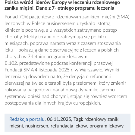
Polska wśród liderów Europy w leczeniu rdzeniowego
zaniku mięśni. Dane z 7-letniego programu leczenia
Ponad 70% pacjentów z rdzeniowym zanikiem mięśni (SMA)
leczonych w Polsce nusinersenem uzyskało istotną
klinicznie poprawę, a u wszystkich zatrzymano postęp
choroby. Efekty terapii nie zatrzymują się po kilku
miesiącach, poprawa narasta wraz z czasem stosowania
leku – pokazują dane obserwacyjne z leczenia polskich
chorych w 7-letnim programie lekowym
B.102. przedstawione podczas konferencji prasowej
Fundacji SMA 4 listopada 2025 r. w Warszawie. Wyniki
leczenia są dowodem na to, że decyzja o refundacji
pierwszej na świecie terapii była przełomem, który zmienił
rokowania pacjentów i nadał nową dynamikę całemu
systemowi opieki nad chorymi, stając się również wzorcem
postępowania dla innych krajów europejskich.
Redakcja portalu
, 06.11.2025
,
Tagi:
rdzeniowy zanik
mięśni
,
nusinersen
,
refundacja leków
,
program lekowy