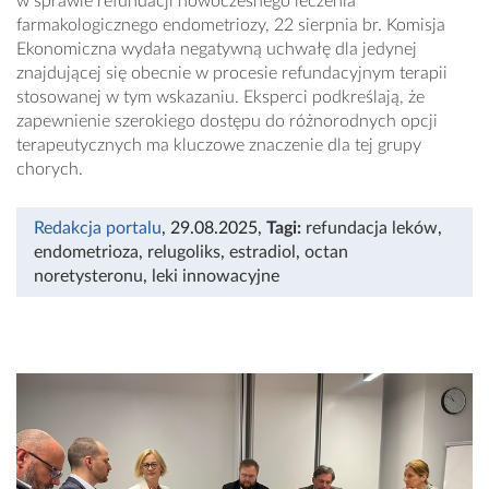
w sprawie refundacji nowoczesnego leczenia
farmakologicznego endometriozy, 22 sierpnia br. Komisja
Ekonomiczna wydała negatywną uchwałę dla jedynej
znajdującej się obecnie w procesie refundacyjnym terapii
stosowanej w tym wskazaniu. Eksperci podkreślają, że
zapewnienie szerokiego dostępu do różnorodnych opcji
terapeutycznych ma kluczowe znaczenie dla tej grupy
chorych.
Redakcja portalu
, 29.08.2025
,
Tagi:
refundacja leków
,
endometrioza
,
relugoliks
,
estradiol
,
octan
noretysteronu
,
leki innowacyjne