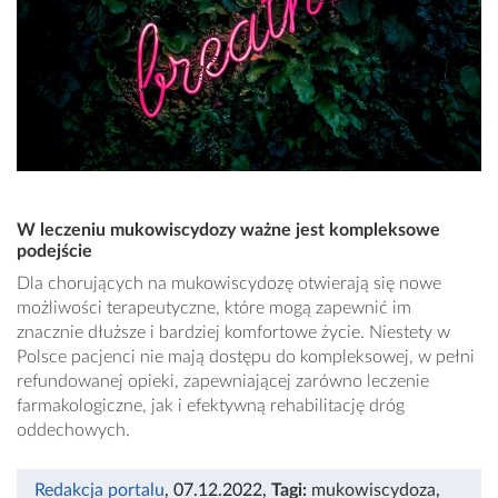
W leczeniu mukowiscydozy ważne jest kompleksowe
podejście
Dla chorujących na mukowiscydozę otwierają się nowe
możliwości terapeutyczne, które mogą zapewnić im
znacznie dłuższe i bardziej komfortowe życie. Niestety w
Polsce pacjenci nie mają dostępu do kompleksowej, w pełni
refundowanej opieki, zapewniającej zarówno leczenie
farmakologiczne, jak i efektywną rehabilitację dróg
oddechowych.
Redakcja portalu
, 07.12.2022
,
Tagi:
mukowiscydoza
,