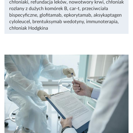
chłoniaki
,
refundacja leków
,
nowotwory krwi
,
chłoniak
rozlany z dużych komórek B
,
car-t
,
przeciwciała
bispecyficzne
,
glofitamab
,
epkorytamab
,
aksykaptagen
cyloleucel
,
brentuksymab wedotyny
,
immunoterapia
,
chłoniak Hodgkina