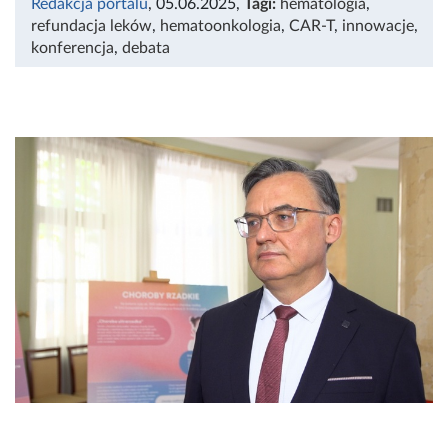
Redakcja portalu
, 05.06.2025
,
Tagi:
hematologia
,
refundacja leków
,
hematoonkologia
,
CAR-T
,
innowacje
,
konferencja
,
debata