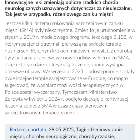
Innowacyjne leki zmieniają oblicze rzadkich chorób
neurologicznych uznawanych dotychczas za nieuleczalne.
Tak jest w przypadku rdzeniowego zaniku mięśni
Jeszcze kilka lat temu rokowania w rdzeniowym zaniku
mięśni (SMA) były niekorzystne. Zmieniło je uruchomienie w
styczniu 2019 r. modelowego programu lekowego B.102, w
którym pacjenci otrzymali pierwszą na świecie terapię –
nusinersen. Kolejnym krokiem milowym w walce z chorobą
były badania przesiewowe noworodków w kierunku SMA,
dzięki którym dzieci otrzymują leczenie, zanim wystąpią
pierwsze objawy. We wrześniu 2023 r. udostępnione zostały
dwie kolejne terapie zarejestrowane w Europie, co mogło
sugerować, że wachlarz możliwości terapeutycznych w
Polsce został wyczerpany. Tymczasem Ministerstwo
Zdrowia w kwietniu 2024 r. podjęło decyzję o kontynuacji
leczenia kobiet z SMA w czasie ciąży pierwszym
zarejestrowanym terapeutykiem.
Redakcja portalu
, 29.05.2025
,
Tagi:
rdzeniowy zanik
mięśni
,
choroby neurologiczne
,
choroby rzadkie
,