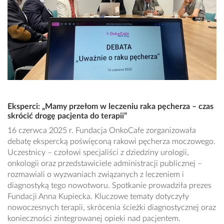
Eksperci: „Mamy przełom w leczeniu raka pęcherza – czas
skrócić drogę pacjenta do terapii”
16 czerwca 2025 r. Fundacja OnkoCafe zorganizowała
debatę ekspercką poświęconą rakowi pęcherza moczowego.
Uczestnicy – czołowi specjaliści z dziedziny urologii,
onkologii oraz przedstawiciele administracji publicznej –
rozmawiali o wyzwaniach związanych z leczeniem i
diagnostyką tego nowotworu. Spotkanie prowadziła prezes
Fundacji Anna Kupiecka. Kluczowe tematy dotyczyły
nowoczesnych terapii, skrócenia ścieżki diagnostycznej oraz
konieczności zintegrowanej opieki nad pacjentem.