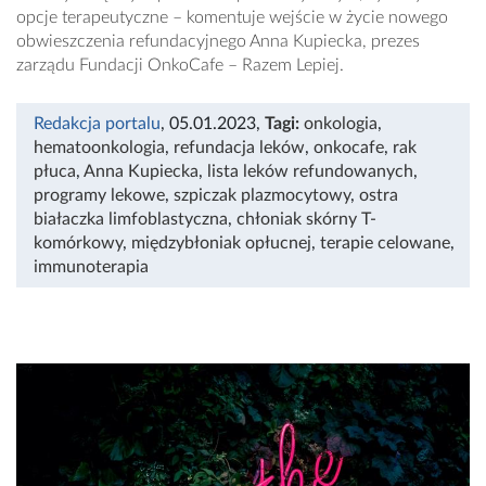
opcje terapeutyczne – komentuje wejście w życie nowego
obwieszczenia refundacyjnego Anna Kupiecka, prezes
zarządu Fundacji OnkoCafe – Razem Lepiej.
Redakcja portalu
, 05.01.2023
,
Tagi:
onkologia
,
hematoonkologia
,
refundacja leków
,
onkocafe
,
rak
płuca
,
Anna Kupiecka
,
lista leków refundowanych
,
programy lekowe
,
szpiczak plazmocytowy
,
ostra
białaczka limfoblastyczna
,
chłoniak skórny T-
komórkowy
,
międzybłoniak opłucnej
,
terapie celowane
,
immunoterapia