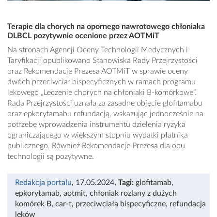
Terapie dla chorych na opornego nawrotowego chłoniaka
DLBCL pozytywnie ocenione przez AOTMiT
Na stronach Agencji Oceny Technologii Medycznych i
Taryfikacji opublikowano Stanowiska Rady Przejrzystości
oraz Rekomendacje Prezesa AOTMiT w sprawie oceny
dwóch przeciwciał bispecyficznych w ramach programu
lekowego „Leczenie chorych na chłoniaki B-komórkowe”.
Rada Przejrzystości uznała za zasadne objęcie glofitamabu
oraz epkorytamabu refundacją, wskazując jednocześnie na
potrzebę wprowadzenia instrumentu dzielenia ryzyka
ograniczającego w większym stopniu wydatki płatnika
publicznego. Również Rekomendacje Prezesa dla obu
technologii są pozytywne.
Redakcja portalu
, 17.05.2024
,
Tagi:
glofitamab
,
epkorytamab
,
aotmit
,
chłoniak rozlany z dużych
komórek B
,
car-t
,
przeciwciała bispecyficzne
,
refundacja
leków