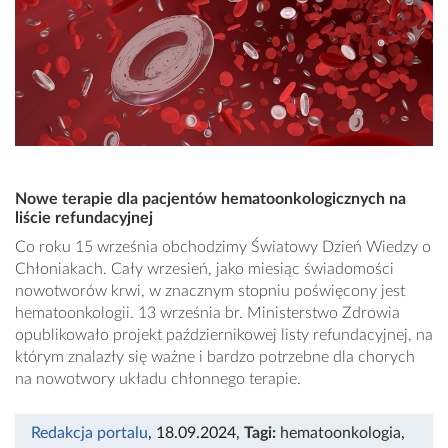
Nowe terapie dla pacjentów hematoonkologicznych na
liście refundacyjnej
Co roku 15 września obchodzimy Światowy Dzień Wiedzy o
Chłoniakach. Cały wrzesień, jako miesiąc świadomości
nowotworów krwi, w znacznym stopniu poświęcony jest
hematoonkologii. 13 września br. Ministerstwo Zdrowia
opublikowało projekt październikowej listy refundacyjnej, na
którym znalazły się ważne i bardzo potrzebne dla chorych
na nowotwory układu chłonnego terapie.
Redakcja portalu
, 18.09.2024
,
Tagi:
hematoonkologia
,