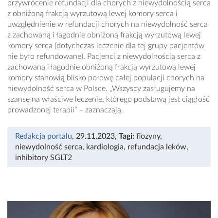
przywrócenie refundacji dla chorych z niewydolnością serca
z obniżoną frakcją wyrzutową lewej komory serca i
uwzględnienie w refundacji chorych na niewydolność serca
z zachowaną i łagodnie obniżoną frakcją wyrzutową lewej
komory serca (dotychczas leczenie dla tej grupy pacjentów
nie było refundowane). Pacjenci z niewydolnością serca z
zachowaną i łagodnie obniżoną frakcją wyrzutową lewej
komory stanowią blisko połowę całej populacji chorych na
niewydolność serca w Polsce. „Wszyscy zasługujemy na
szansę na właściwe leczenie, którego podstawą jest ciągłość
prowadzonej terapii” – zaznaczają.
Redakcja portalu
, 29.11.2023
,
Tagi:
flozyny
,
niewydolność serca
,
kardiologia
,
refundacja leków
,
inhibitory SGLT2