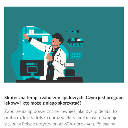
Skuteczna terapia zaburzeń lipidowych. Czym jest program
lekowy i kto może z niego skorzystać?
Zaburzenia lipidowe, znane również jako dyslipidemia, to
problem, który dotyka coraz większą liczbę osób. Szacuje
się, że w Polsce dotyczy on aż 60% dorosłych. Polega na