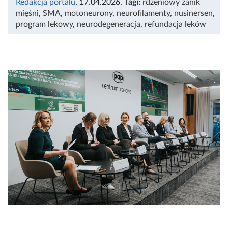
Redakcja portalu
, 17.04.2026
,
Tagi:
rdzeniowy zanik
mięśni
,
SMA
,
motoneurony
,
neurofilamenty
,
nusinersen
,
program lekowy
,
neurodegeneracja
,
refundacja leków