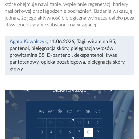
które obejmuje nawilżanie, wspieranie regeneracji bariery
naskórkowej oraz łagodzenie podrażnień. Badania wskazują
jednak, że jego aktywność biologiczna wykracza daleko poza
klasyczne działanie substancji nawilżającej.
Agata Kowalczyk
, 11.06.2026
,
Tagi:
witamina B5
,
pantenol
,
pielęgnacja skóry
,
pielęgnacja włosów
,
prowitamina B5
,
D-pantenol
,
dekspantenol
,
kwas
pantotenowy
,
opieka pozabiegowa
,
pielęgnacja skóry
głowy
PREVIOUS
NEXT
SIERPIEŃ 2026
PN
WT
ŚR
CZ
PT
SB
ND
27
28
29
30
31
1
2
3
4
5
6
7
8
9