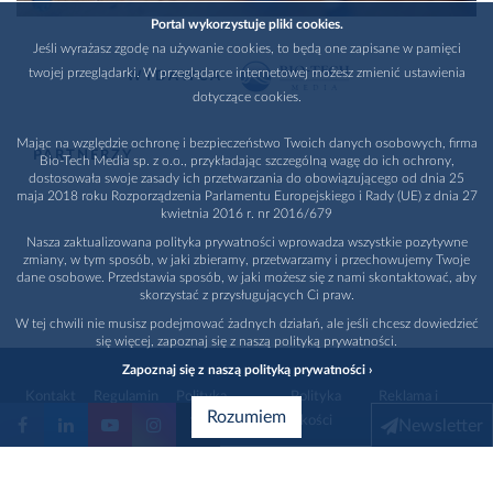
Portal wykorzystuje pliki cookies.
Jeśli wyrażasz zgodę na używanie cookies, to będą one zapisane w pamięci
twojej przeglądarki. W przeglądarce internetowej możesz zmienić ustawienia
WYDAWCA
dotyczące cookies.
Mając na względzie ochronę i bezpieczeństwo Twoich danych osobowych, firma
PARTNERZY
Bio-Tech Media sp. z o.o., przykładając szczególną wagę do ich ochrony,
dostosowała swoje zasady ich przetwarzania do obowiązującego od dnia 25
maja 2018 roku Rozporządzenia Parlamentu Europejskiego i Rady (UE) z dnia 27
kwietnia 2016 r. nr 2016/679
Nasza zaktualizowana polityka prywatności wprowadza wszystkie pozytywne
zmiany, w tym sposób, w jaki zbieramy, przetwarzamy i przechowujemy Twoje
dane osobowe. Przedstawia sposób, w jaki możesz się z nami skontaktować, aby
skorzystać z przysługujących Ci praw.
W tej chwili nie musisz podejmować żadnych działań, ale jeśli chcesz dowiedzieć
się więcej, zapoznaj się z naszą polityką prywatności.
Zapoznaj się z naszą polityką prywatności ›
Kontakt
Regulamin
Polityka
Polityka
Reklama i
Rozumiem
prywatności
jakości
promocja
Newsletter
1996 - 2026
Bio-Tech Media
. Wszystkie prawa zastrzeżone
Wybierz branżę