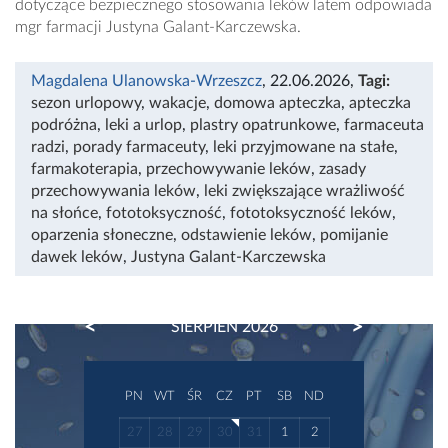
dotyczące bezpiecznego stosowania leków latem odpowiada
mgr farmacji Justyna Galant-Karczewska.
Magdalena Ulanowska-Wrzeszcz
, 22.06.2026
,
Tagi:
sezon urlopowy
,
wakacje
,
domowa apteczka
,
apteczka
podróżna
,
leki a urlop
,
plastry opatrunkowe
,
farmaceuta
radzi
,
porady farmaceuty
,
leki przyjmowane na stałe
,
farmakoterapia
,
przechowywanie leków
,
zasady
przechowywania leków
,
leki zwiększające wrażliwość
na słońce
,
fototoksyczność
,
fototoksyczność leków
,
oparzenia słoneczne
,
odstawienie leków
,
pomijanie
dawek leków
,
Justyna Galant-Karczewska
PREVIOUS
NEXT
SIERPIEŃ 2026
PN
WT
ŚR
CZ
PT
SB
ND
27
28
29
30
31
1
2