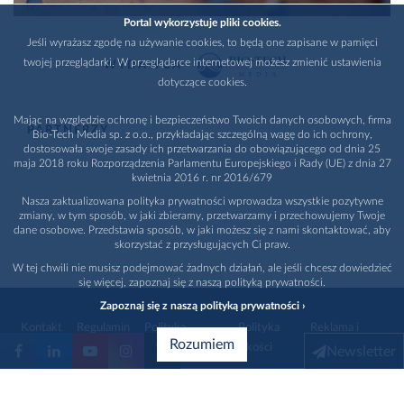
Portal wykorzystuje pliki cookies.
Jeśli wyrażasz zgodę na używanie cookies, to będą one zapisane w pamięci
twojej przeglądarki. W przeglądarce internetowej możesz zmienić ustawienia
WYDAWCA
dotyczące cookies.
Mając na względzie ochronę i bezpieczeństwo Twoich danych osobowych, firma
PARTNERZY
Bio-Tech Media sp. z o.o., przykładając szczególną wagę do ich ochrony,
dostosowała swoje zasady ich przetwarzania do obowiązującego od dnia 25
maja 2018 roku Rozporządzenia Parlamentu Europejskiego i Rady (UE) z dnia 27
kwietnia 2016 r. nr 2016/679
Nasza zaktualizowana polityka prywatności wprowadza wszystkie pozytywne
zmiany, w tym sposób, w jaki zbieramy, przetwarzamy i przechowujemy Twoje
dane osobowe. Przedstawia sposób, w jaki możesz się z nami skontaktować, aby
skorzystać z przysługujących Ci praw.
W tej chwili nie musisz podejmować żadnych działań, ale jeśli chcesz dowiedzieć
się więcej, zapoznaj się z naszą polityką prywatności.
Zapoznaj się z naszą polityką prywatności ›
Kontakt
Regulamin
Polityka
Polityka
Reklama i
Rozumiem
prywatności
jakości
promocja
Newsletter
1996 - 2026
Bio-Tech Media
. Wszystkie prawa zastrzeżone
Wybierz branżę