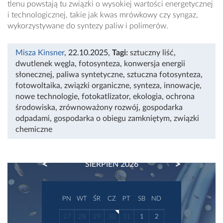
tlenu powstają tu związki o wysokiej wartości energetycznej
i technologicznej, takie jak kwas mrówkowy czy syngaz,
wykorzystywane do syntezy paliw i polimerów.
Misza Kinsner
, 22.10.2025
,
Tagi:
sztuczny liść
,
dwutlenek węgla
,
fotosynteza
,
konwersja energii
słonecznej
,
paliwa syntetyczne
,
sztuczna fotosynteza
,
fotowoltaika
,
związki organiczne
,
synteza
,
innowacje
,
nowe technologie
,
fotokatlizator
,
ekologia
,
ochrona
środowiska
,
zrównoważony rozwój
,
gospodarka
odpadami
,
gospodarka o obiegu zamkniętym
,
związki
chemiczne
PREVIOUS
NEXT
SIERPIEŃ 2026
PN
WT
ŚR
CZ
PT
SB
ND
27
28
29
30
31
1
2