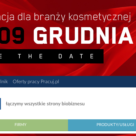
lnik
Oferty pracy Pracuj.pl
łączymy wszystkie strony biobiznesu
FIRMY
PRODUKTY/USŁUGI