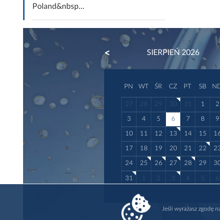
Poland&nbsp...
PREVIOUS
SIERPIEŃ 2026
PN
WT
ŚR
CZ
PT
SB
N
27
28
29
30
31
1
2
3
4
5
6
7
8
9
10
11
12
13
14
15
1
17
18
19
20
21
22
2
24
25
26
27
28
29
3
31
1
2
3
4
5
6
Jeśli wyrażasz zgodę 