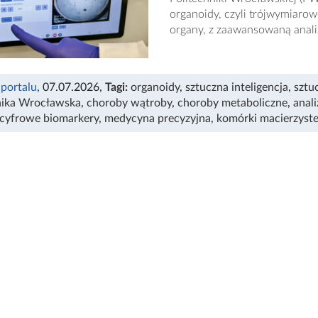
organoidy, czyli trójwymiar
organy, z zaawansowaną analiz
 portalu
, 07.07.2026
,
Tagi:
organoidy
,
sztuczna inteligencja
,
sztu
nika Wrocławska
,
choroby wątroby
,
choroby metaboliczne
,
anal
cyfrowe biomarkery
,
medycyna precyzyjna
,
komórki macierzyst