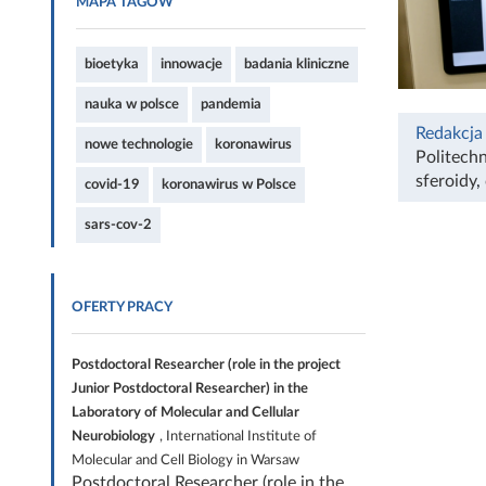
MAPA TAGÓW
bioetyka
innowacje
badania kliniczne
nauka w polsce
pandemia
Redakcja
nowe technologie
koronawirus
Politech
sferoidy
,
covid-19
koronawirus w Polsce
sars-cov-2
OFERTY PRACY
Postdoctoral Researcher (role in the project
Junior Postdoctoral Researcher) in the
Laboratory of Molecular and Cellular
Neurobiology
, International Institute of
Molecular and Cell Biology in Warsaw
Postdoctoral Researcher (role in the