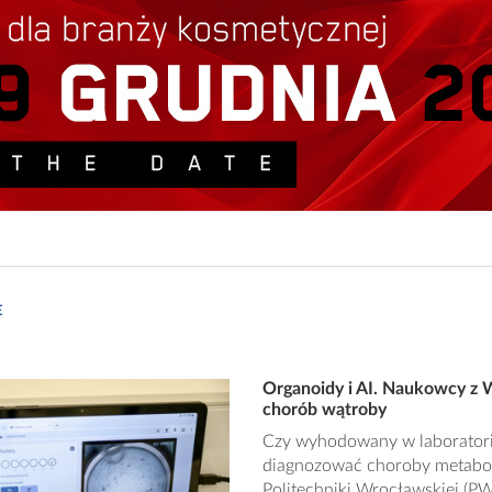
E
Organoidy i AI. Naukowcy z
chorób wątroby
Czy wyhodowany w laboratori
diagnozować choroby metaboli
Politechniki Wrocławskiej (P