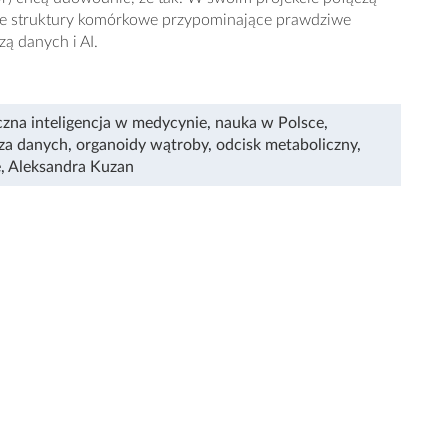
owe struktury komórkowe przypominające prawdziwe
ą danych i AI.
czna inteligencja w medycynie
,
nauka w Polsce
,
iza danych
,
organoidy wątroby
,
odcisk metaboliczny
,
e
,
Aleksandra Kuzan