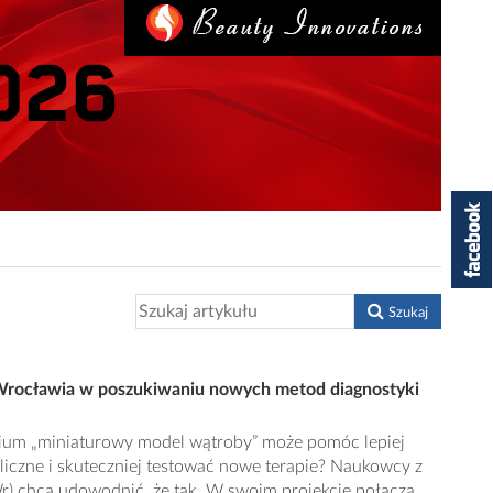
Szukaj
 Wrocławia w poszukiwaniu nowych metod diagnostyki
um „miniaturowy model wątroby” może pomóc lepiej
czne i skuteczniej testować nowe terapie? Naukowcy z
Wr) chcą udowodnić, że tak. W swoim projekcie połączą