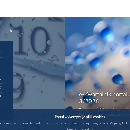
NEXT
D
6
3
e-Kwartalnik portalu
0
3/2026
Pobierz bezpłatny e-Kwartalnik
informacji: malgorzata.ges@bio
Portal wykorzystuje pliki cookies.
na używanie cookies, to będą one zapisane w pamięci twojej przeglądarki. W przegląda
dotyczące cookies.