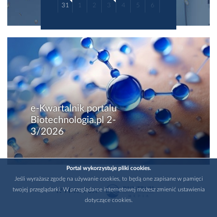
31
1
2
3
4
5
6
e-Kwartalnik portalu
Biotechnologia.pl 2-
3/2026
Portal wykorzystuje pliki cookies.
Jeśli wyrażasz zgodę na używanie cookies, to będą one zapisane w pamięci
twojej przeglądarki. W przeglądarce internetowej możesz zmienić ustawienia
WYDAWCA
dotyczące cookies.