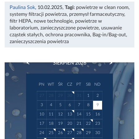
Paulina Sok
, 10.02.2025
,
Tagi:
powietrze w clean room
,
systemy filtracji powietrza
,
przemysł farmaceutyczny
,
filtr HEPA
,
nowe technologie
,
powietrze w
laboratorium
,
zanieczyszczone powietrze
,
usuwanie
cząstek stałych
,
ochrona pracownika
,
Bag-in/Bag-out
,
zanieczyszczenia powietrza
PREVIOUS
NEXT
SIERPIEŃ 2026
PN
WT
ŚR
CZ
PT
SB
ND
27
28
29
30
31
1
2
3
4
5
6
7
8
9
10
11
12
13
14
15
16
17
18
19
20
21
22
23
24
25
26
27
28
29
30