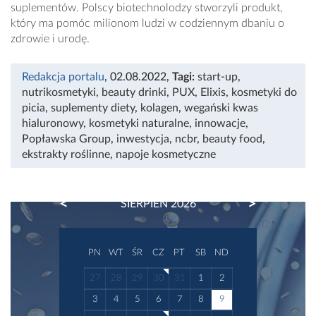
suplementów. Polscy biotechnolodzy stworzyli produkt,
który ma pomóc milionom ludzi w codziennym dbaniu o
zdrowie i urodę.
Redakcja portalu
, 02.08.2022
,
Tagi:
start-up
,
nutrikosmetyki
,
beauty drinki
,
PUX
,
Elixis
,
kosmetyki do
picia
,
suplementy diety
,
kolagen
,
wegański kwas
hialuronowy
,
kosmetyki naturalne
,
innowacje
,
Popławska Group
,
inwestycja
,
ncbr
,
beauty food
,
ekstrakty roślinne
,
napoje kosmetyczne
PREVIOUS
NEXT
SIERPIEŃ 2026
PN
WT
ŚR
CZ
PT
SB
ND
27
28
29
30
31
1
2
3
4
5
6
7
8
9