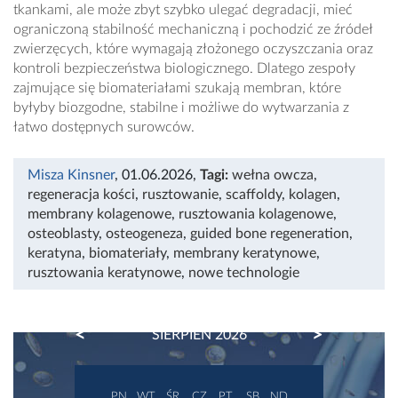
tkankami, ale może zbyt szybko ulegać degradacji, mieć
ograniczoną stabilność mechaniczną i pochodzić ze źródeł
zwierzęcych, które wymagają złożonego oczyszczania oraz
kontroli bezpieczeństwa biologicznego. Dlatego zespoły
zajmujące się biomateriałami szukają membran, które
byłyby biozgodne, stabilne i możliwe do wytwarzania z
łatwo dostępnych surowców.
Misza Kinsner
, 01.06.2026
,
Tagi:
wełna owcza
,
regeneracja kości
,
rusztowanie
,
scaffoldy
,
kolagen
,
membrany kolagenowe
,
rusztowania kolagenowe
,
osteoblasty
,
osteogeneza
,
guided bone regeneration
,
keratyna
,
biomateriały
,
membrany keratynowe
,
rusztowania keratynowe
,
nowe technologie
PREVIOUS
NEXT
SIERPIEŃ 2026
PN
WT
ŚR
CZ
PT
SB
ND