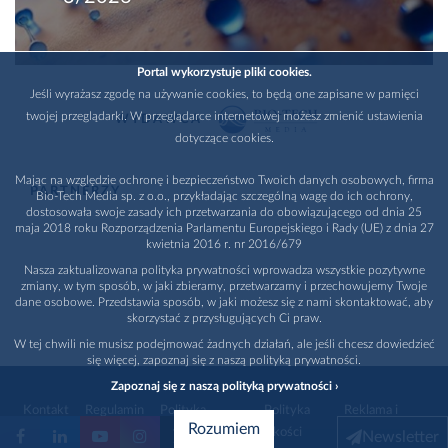
Portal wykorzystuje pliki cookies.
Jeśli wyrażasz zgodę na używanie cookies, to będą one zapisane w pamięci
twojej przeglądarki. W przeglądarce internetowej możesz zmienić ustawienia
WYDAWCA
dotyczące cookies.
Mając na względzie ochronę i bezpieczeństwo Twoich danych osobowych, firma
PARTNERZY
Bio-Tech Media sp. z o.o., przykładając szczególną wagę do ich ochrony,
dostosowała swoje zasady ich przetwarzania do obowiązującego od dnia 25
maja 2018 roku Rozporządzenia Parlamentu Europejskiego i Rady (UE) z dnia 27
kwietnia 2016 r. nr 2016/679
Nasza zaktualizowana polityka prywatności wprowadza wszystkie pozytywne
zmiany, w tym sposób, w jaki zbieramy, przetwarzamy i przechowujemy Twoje
dane osobowe. Przedstawia sposób, w jaki możesz się z nami skontaktować, aby
skorzystać z przysługujących Ci praw.
W tej chwili nie musisz podejmować żadnych działań, ale jeśli chcesz dowiedzieć
się więcej, zapoznaj się z naszą polityką prywatności.
Zapoznaj się z naszą polityką prywatności ›
Kontakt
Regulamin
Polityka
Polityka
Reklama i
Rozumiem
prywatności
jakości
promocja
Newsletter