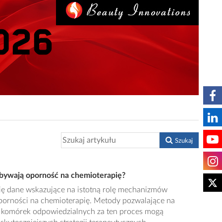
Szukaj
bywają oporność na chemioterapię?
się dane wskazujące na istotną rolę mechanizmów
porności na chemioterapię. Metody pozwalające na
 komórek odpowiedzialnych za ten proces mogą