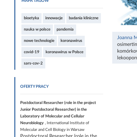
MAPA TAGÓW
bioetyka
innowacje
badania kliniczne
nauka w polsce
pandemia
Joanna M
nowe technologie
koronawirus
osimertin
komórko
covid-19
koronawirus w Polsce
lekoopor
sars-cov-2
OFERTY PRACY
Postdoctoral Researcher (role in the project
Junior Postdoctoral Researcher) in the
Laboratory of Molecular and Cellular
Neurobiology
, International Institute of
Molecular and Cell Biology in Warsaw
Postdoctoral Researcher (role in the