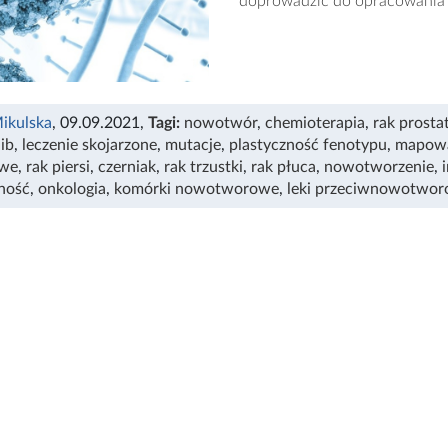
doprowadzić do opracowania s
ikulska
, 09.09.2021
,
Tagi:
nowotwór
,
chemioterapia
,
rak prosta
ib
,
leczenie skojarzone
,
mutacje
,
plastyczność fenotypu
,
mapow
we
,
rak piersi
,
czerniak
,
rak trzustki
,
rak płuca
,
nowotworzenie
,
ność
,
onkologia
,
komórki nowotworowe
,
leki przeciwnowotwo