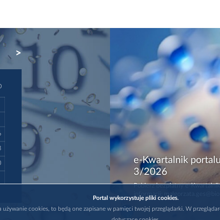
NEXT
D
6
3
e-Kwartalnik portalu
0
3/2026
Pobierz bezpłatny e-Kwartalnik
informacji: malgorzata.ges@bio
Portal wykorzystuje pliki cookies.
na używanie cookies, to będą one zapisane w pamięci twojej przeglądarki. W przegląda
dotyczące cookies.