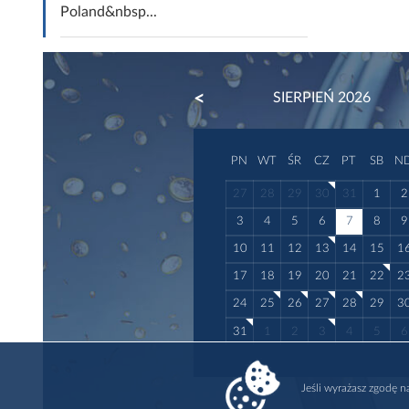
Poland&nbsp...
PREVIOUS
SIERPIEŃ 2026
PN
WT
ŚR
CZ
PT
SB
N
27
28
29
30
31
1
2
3
4
5
6
7
8
9
10
11
12
13
14
15
1
17
18
19
20
21
22
2
24
25
26
27
28
29
3
31
1
2
3
4
5
6
Jeśli wyrażasz zgodę 