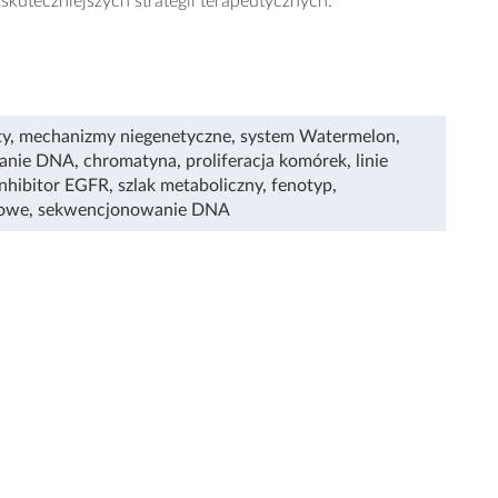
kuteczniejszych strategii terapeutycznych.
ty
,
mechanizmy niegenetyczne
,
system Watermelon
,
anie DNA
,
chromatyna
,
proliferacja komórek
,
linie
inhibitor EGFR
,
szlak metaboliczny
,
fenotyp
,
rowe
,
sekwencjonowanie DNA