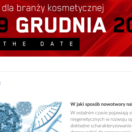
E
W jaki sposób nowotwory na
W ostatnim czasie pojawiają 
niegenetycznych w rozwoju o
dokładne scharakteryzowanie