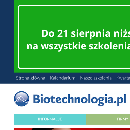
Strona główna
Kalendarium
Nasze szkolenia
Kwarta
INFORMACJE
FIRMY