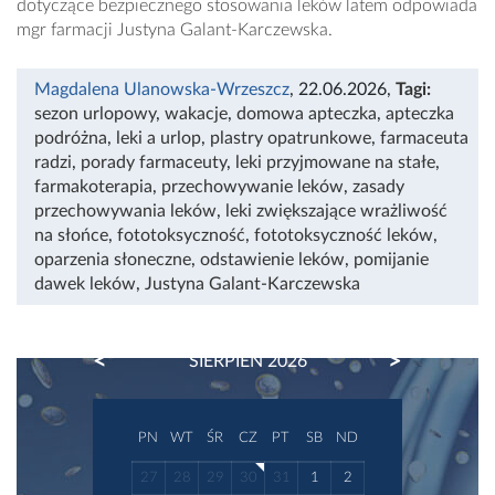
dotyczące bezpiecznego stosowania leków latem odpowiada
mgr farmacji Justyna Galant-Karczewska.
Magdalena Ulanowska-Wrzeszcz
, 22.06.2026
,
Tagi:
sezon urlopowy
,
wakacje
,
domowa apteczka
,
apteczka
podróżna
,
leki a urlop
,
plastry opatrunkowe
,
farmaceuta
radzi
,
porady farmaceuty
,
leki przyjmowane na stałe
,
farmakoterapia
,
przechowywanie leków
,
zasady
przechowywania leków
,
leki zwiększające wrażliwość
na słońce
,
fototoksyczność
,
fototoksyczność leków
,
oparzenia słoneczne
,
odstawienie leków
,
pomijanie
dawek leków
,
Justyna Galant-Karczewska
PREVIOUS
NEXT
SIERPIEŃ 2026
PN
WT
ŚR
CZ
PT
SB
ND
27
28
29
30
31
1
2