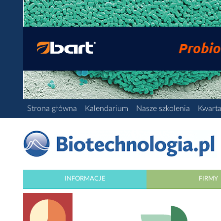
Strona główna
Kalendarium
Nasze szkolenia
Kwarta
INFORMACJE
FIRMY