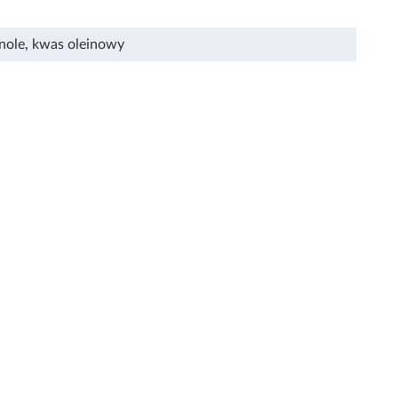
nole
,
kwas oleinowy