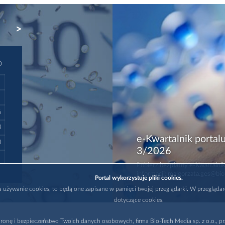
NEXT
D
6
3
e-Kwartalnik portalu
0
3/2026
Pobierz bezpłatny e-Kwartalnik
informacji: malgorzata.ges@bio
Portal wykorzystuje pliki cookies.
na używanie cookies, to będą one zapisane w pamięci twojej przeglądarki. W przegląda
dotyczące cookies.
ronę i bezpieczeństwo Twoich danych osobowych, firma Bio-Tech Media sp. z o.o., pr