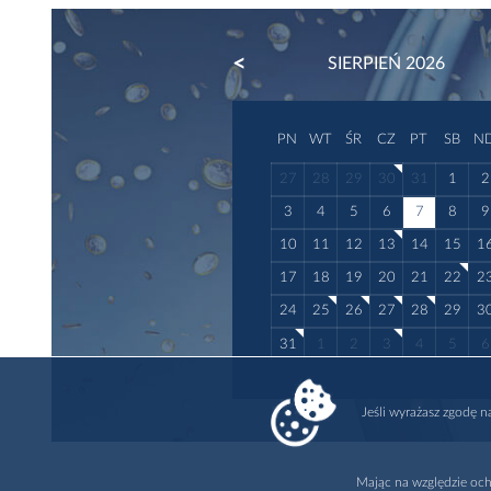
PREVIOUS
SIERPIEŃ 2026
PN
WT
ŚR
CZ
PT
SB
N
27
28
29
30
31
1
2
3
4
5
6
7
8
9
10
11
12
13
14
15
1
17
18
19
20
21
22
2
24
25
26
27
28
29
3
31
1
2
3
4
5
6
Jeśli wyrażasz zgodę 
Mając na względzie och