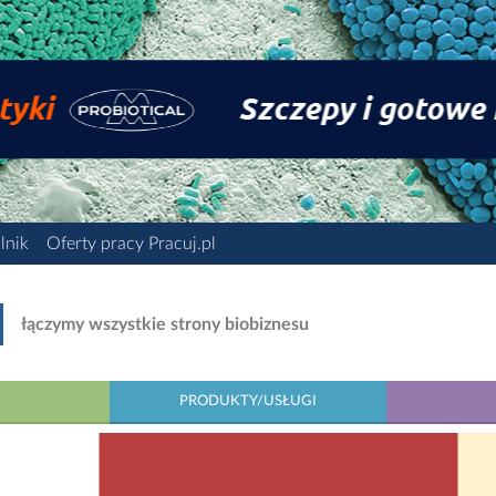
lnik
Oferty pracy Pracuj.pl
łączymy wszystkie strony biobiznesu
PRODUKTY/USŁUGI