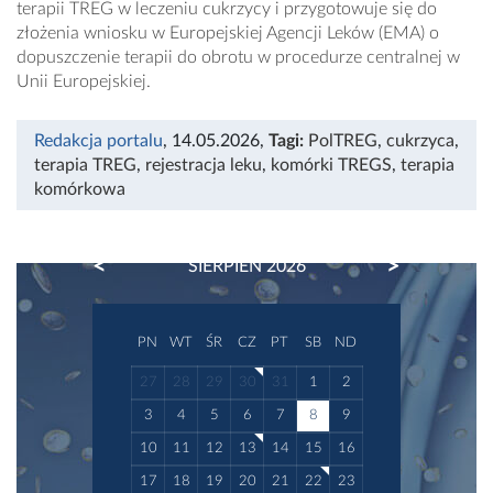
terapii TREG w leczeniu cukrzycy i przygotowuje się do
złożenia wniosku w Europejskiej Agencji Leków (EMA) o
dopuszczenie terapii do obrotu w procedurze centralnej w
Unii Europejskiej.
Redakcja portalu
, 14.05.2026
,
Tagi:
PolTREG
,
cukrzyca
,
terapia TREG
,
rejestracja leku
,
komórki TREGS
,
terapia
komórkowa
PREVIOUS
NEXT
SIERPIEŃ 2026
PN
WT
ŚR
CZ
PT
SB
ND
27
28
29
30
31
1
2
3
4
5
6
7
8
9
10
11
12
13
14
15
16
17
18
19
20
21
22
23