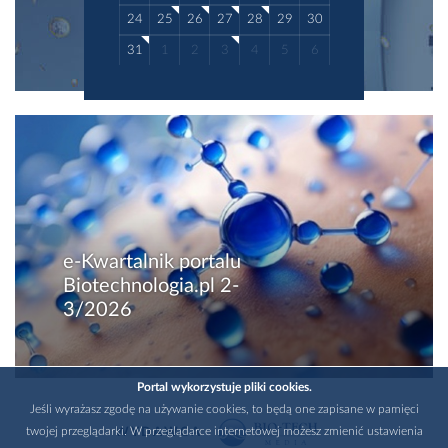
24
25
26
27
28
29
30
31
1
2
3
4
5
6
e-Kwartalnik portalu
Biotechnologia.pl 2-
3/2026
Portal wykorzystuje pliki cookies.
Jeśli wyrażasz zgodę na używanie cookies, to będą one zapisane w pamięci
twojej przeglądarki. W przeglądarce internetowej możesz zmienić ustawienia
WYDAWCA