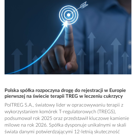
Polska spółka rozpoczyna drogę do rejestracji w Europie
pierwszej na świecie terapii TREG w leczeniu cukrzycy
PolTREG S.A., światowy lider w opracowywaniu terapii z
wykorzystaniem komórek T-regulatorowych (TREGS),
podsumował rok 2025 oraz przedstawił kluczowe kamienie
milowe na rok 2026. Spółka dysponuje unikalnymi w skali
świata danymi potwierdzającymi 12-letnią skuteczność