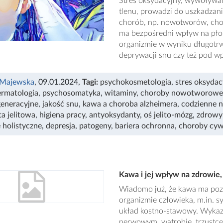
Stres oksydacyjny, wywoływan
tlenu, prowadzi do uszkadzan
chorób, np. nowotworów, chor
ma bezpośredni wpływ na pło
organizmie w wyniku długotrw
deprywacji snu czy też pod 
 Majewska
, 09.01.2024
,
Tagi:
psychokosmetologia
,
stres oksydac
rmatologia
,
psychosomatyka
,
witaminy
,
choroby nowotworowe
eneracyjne
,
jakość snu
,
kawa a choroba alzheimera
,
codzienne 
a jelitowa
,
higiena pracy
,
antyoksydanty
,
oś jelito-mózg
,
zdrowy 
 holistyczne
,
depresja
,
patogeny
,
bariera ochronna
,
choroby cywi
Kawa i jej wpływ na zdrowie, 
Wiadomo już, że kawa ma poz
organizmie człowieka, m.in. 
układ kostno-stawowy. Wykazu
nerwowym, wątrobie, trzustce,