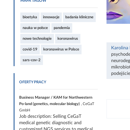
MAPA TAGÓW
bioetyka
innowacje
badania kliniczne
nauka w polsce
pandemia
nowe technologie
koronawirus
Karolina
covid-19
koronawirus w Polsce
psychode
sars-cov-2
neurodeg
mikrobiot
podejście
OFERTY PRACY
Business Manager / KAM for Northwestern
Po-land (genetics, molecular biology)
, CeGaT
GmbH
Job description: Selling CeGaT
medical genetic diagnostic and
customized NGS services to medical