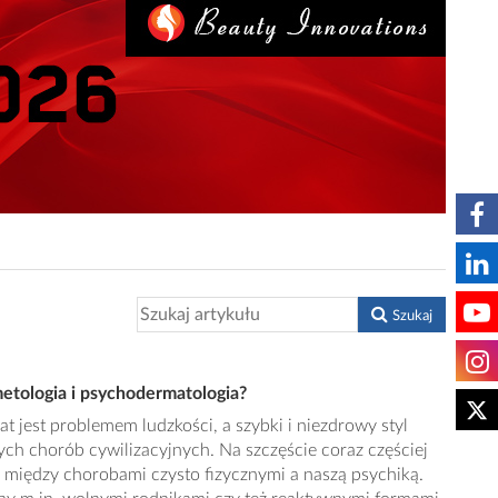
Szukaj
etologia i psychodermatologia?
at jest problemem ludzkości, a szybki i niezdrowy styl
nych chorób cywilizacyjnych. Na szczęście coraz częściej
i między chorobami czysto fizycznymi a naszą psychiką.