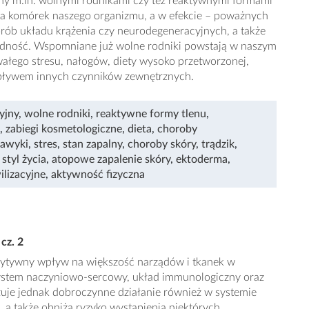
y m.in. wolnymi rodnikami czy też reaktywnymi formami
ia komórek naszego organizmu, a w efekcie – poważnych
ób układu krążenia czy neurodegeneracyjnych, a także
dność. Wspomniane już wolne rodniki powstają w naszym
ałego stresu, nałogów, diety wysoko przetworzonej,
wpływem innych czynników zewnętrznych.
yjny
,
wolne rodniki
,
reaktywne formy tlenu
,
,
zabiegi kosmetologiczne
,
dieta
,
choroby
nawyki
,
stres
,
stan zapalny
,
choroby skóry
,
trądzik
,
styl życia
,
atopowe zapalenie skóry
,
ektoderma
,
lizacyjne
,
aktywność fizyczna
cz. 2
ytywny wpływ na większość narządów i tkanek w
system naczyniowo-sercowy, układ immunologiczny oraz
je jednak dobroczynne działanie również w systemie
 a także obniża ryzyko wystąpienia niektórych