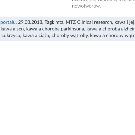
nowotworów.
 portalu
, 29.03.2018
,
Tagi:
mtz
,
MTZ Clinical research
,
kawa i je
,
kawa a sen
,
kawa a choroba parkinsona
,
kawa a choroba alzhei
,
cukrzyca
,
kawa a ciąża
,
choroby wątroby
,
kawa a choroby wąt