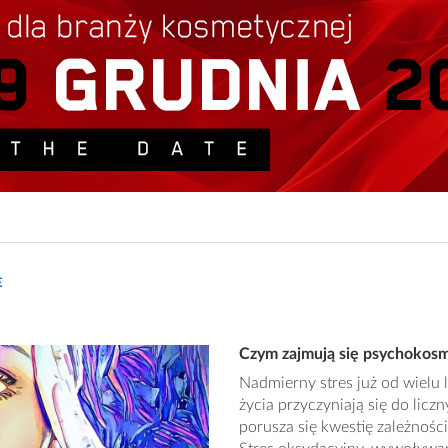
E
Czym zajmują się psychokosm
Nadmierny stres już od wielu l
życia przyczyniają się do licz
porusza się kwestię zależnośc