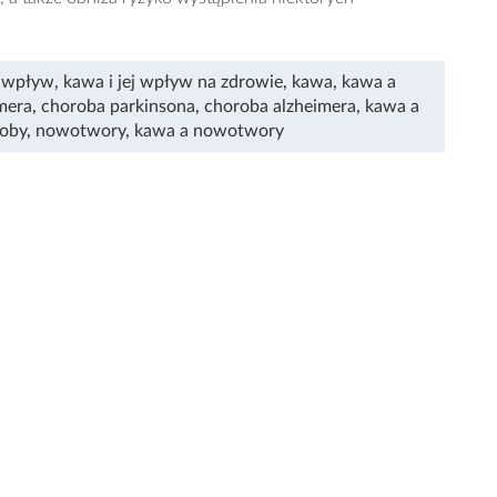
j wpływ
,
kawa i jej wpływ na zdrowie
,
kawa
,
kawa a
mera
,
choroba parkinsona
,
choroba alzheimera
,
kawa a
roby
,
nowotwory
,
kawa a nowotwory