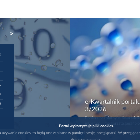
NEXT
D
6
3
e-Kwartalnik portalu
0
3/2026
Pobierz bezpłatny e-Kwartalnik
informacji: malgorzata.ges@bio
Portal wykorzystuje pliki cookies.
na używanie cookies, to będą one zapisane w pamięci twojej przeglądarki. W przegląda
dotyczące cookies.