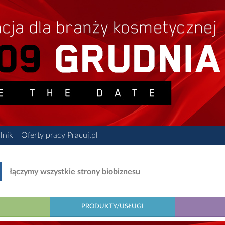
lnik
Oferty pracy Pracuj.pl
łączymy wszystkie strony biobiznesu
PRODUKTY/USŁUGI