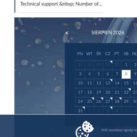
Technical support &nbsp; Number of...
PREVIOUS
SIERPIEŃ 2026
PN
WT
ŚR
CZ
PT
SB
N
27
28
29
30
31
1
2
3
4
5
6
7
8
9
10
11
12
13
14
15
1
17
18
19
20
21
22
2
24
25
26
27
28
29
3
31
1
2
3
4
5
6
Jeśli wyrażasz zgodę 