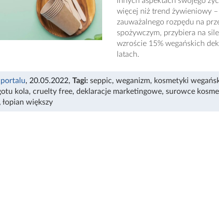
innych aspektach swojego życ
więcej niż trend żywieniowy – 
zauważalnego rozpędu na przes
spożywczym, przybiera na sil
wzroście 15% wegańskich dekl
latach.
 portalu
, 20.05.2022
,
Tagi:
seppic
,
weganizm
,
kosmetyki wegańsk
gotu kola
,
cruelty free
,
deklaracje marketingowe
,
surowce kosme
,
łopian większy