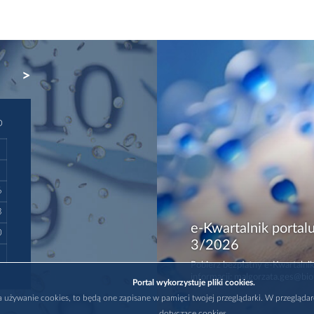
NEXT
D
6
3
e-Kwartalnik portalu
0
3/2026
Pobierz bezpłatny e-Kwartalnik
informacji: malgorzata.ges@bio
Portal wykorzystuje pliki cookies.
na używanie cookies, to będą one zapisane w pamięci twojej przeglądarki. W przegląda
dotyczące cookies.