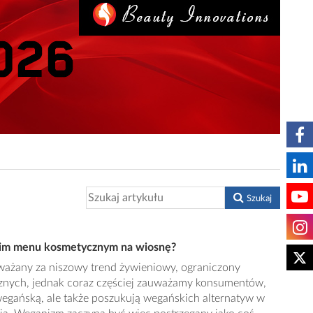
Szukaj
kim menu kosmetycznym na wiosnę?
ażany za niszowy trend żywieniowy, ograniczony
znych, jednak coraz częściej zauważamy konsumentów,
ę wegańską, ale także poszukują wegańskich alternatyw w