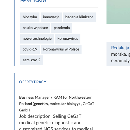
MAPA TAGÓW
bioetyka
innowacje
badania kliniczne
nauka w polsce
pandemia
nowe technologie
koronawirus
Redakcja
covid-19
koronawirus w Polsce
morska
,
sars-cov-2
ceramidy
OFERTY PRACY
Business Manager / KAM for Northwestern
Po-land (genetics, molecular biology)
, CeGaT
GmbH
Job description: Selling CeGaT
medical genetic diagnostic and
customized NGS services to medical