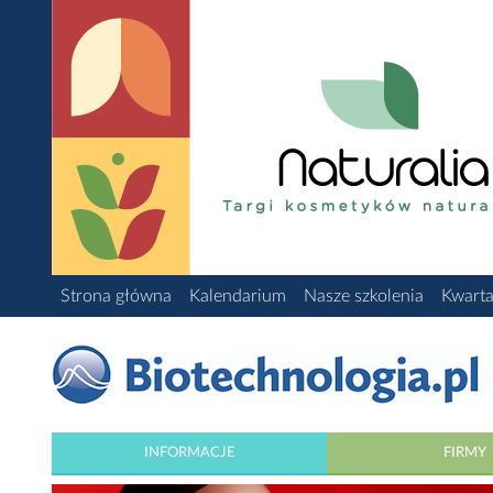
Strona główna
Kalendarium
Nasze szkolenia
Kwarta
INFORMACJE
FIRMY