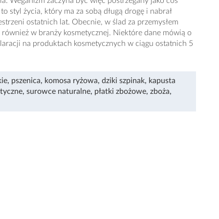
ia. Weganizm zaczyna być więc postrzegany jako coś
to styl życia, który ma za sobą długą drogę i nabrał
trzeni ostatnich lat. Obecnie, w ślad za przemysłem
e również w branży kosmetycznej. Niektóre dane mówią o
aracji na produktach kosmetycznych w ciągu ostatnich 5
ie
,
pszenica
,
komosa ryżowa
,
dziki szpinak
,
kapusta
tyczne
,
surowce naturalne
,
płatki zbożowe
,
zboża
,