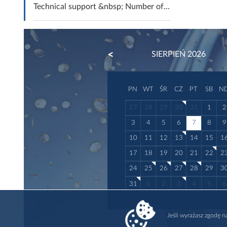
Technical support &nbsp; Number of...
PREVIOUS
SIERPIEŃ 2026
PN
WT
ŚR
CZ
PT
SB
N
27
28
29
30
31
1
2
3
4
5
6
7
8
9
10
11
12
13
14
15
1
17
18
19
20
21
22
2
24
25
26
27
28
29
3
31
1
2
3
4
5
6
Jeśli wyrażasz zgodę 