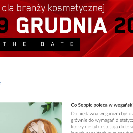
E
Co Seppic poleca w wegańs
Do niedawna weganizm był uw
głównie do wymagań dietetyc
którzy nie tylko stosują diet