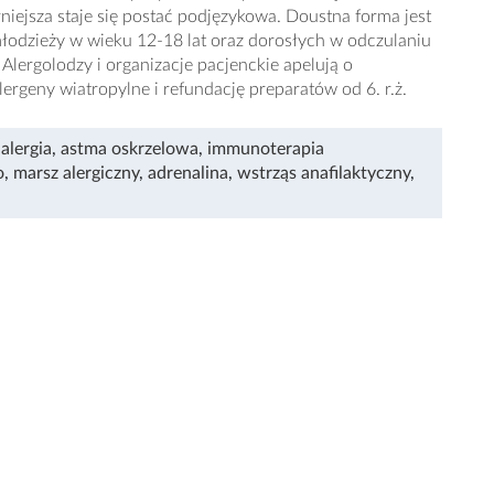
rniejsza staje się postać podjęzykowa. Doustna forma jest
młodzieży w wieku 12-18 lat oraz dorosłych w odczulaniu
lergolodzy i organizacje pacjenckie apelują o
ergeny wiatropylne i refundację preparatów od 6. r.ż.
,
alergia
,
astma oskrzelowa
,
immunoterapia
o
,
marsz alergiczny
,
adrenalina
,
wstrząs anafilaktyczny
,