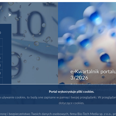
NEXT
D
6
3
e-Kwartalnik portalu
0
3/2026
Pobierz bezpłatny e-Kwartalnik
informacji: malgorzata.ges@bio
Portal wykorzystuje pliki cookies.
na używanie cookies, to będą one zapisane w pamięci twojej przeglądarki. W przegląda
dotyczące cookies.
ronę i bezpieczeństwo Twoich danych osobowych, firma Bio-Tech Media sp. z o.o., pr