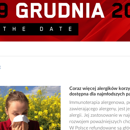
E
Coraz więcej alergików korzy
dostępna dla najmłodszych p
Immunoterapia alergenowa, po
zawierającego alergeny, jest 
alergii. Jej zastosowanie w 
rozwojem poważniejszych chor
W Polsce refundowane są głó