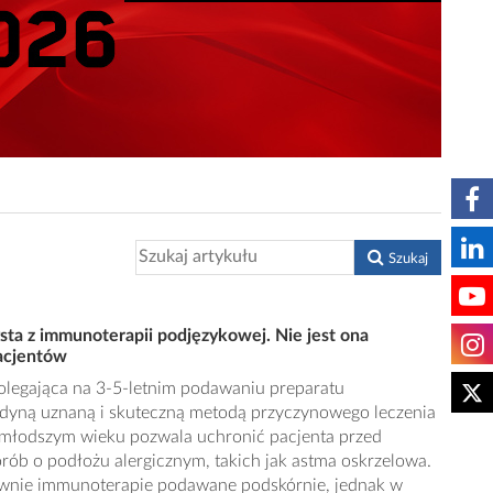
Szukaj
sta z immunoterapii podjęzykowej. Nie jest ona
acjentów
legająca na 3-5-letnim podawaniu preparatu
jedyną uznaną i skuteczną metodą przyczynowego leczenia
najmłodszym wieku pozwala uchronić pacjenta przed
ób o podłożu alergicznym, takich jak astma oskrzelowa.
wnie immunoterapie podawane podskórnie, jednak w