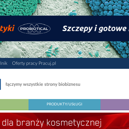
lnik
Oferty pracy Pracuj.pl
łączymy wszystkie strony biobiznesu
PRODUKTY/USŁUGI