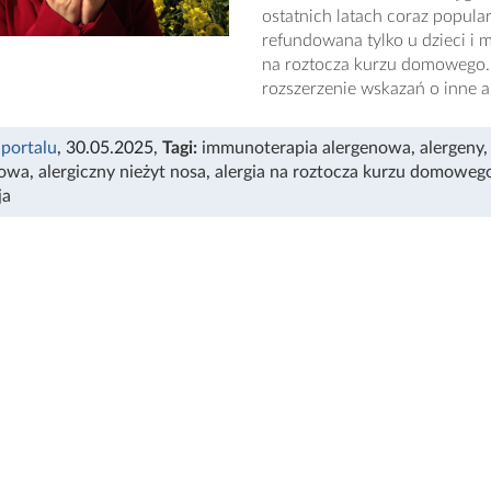
ostatnich latach coraz popula
refundowana tylko u dzieci i 
na roztocza kurzu domowego. A
rozszerzenie wskazań o inne al
 portalu
, 30.05.2025
,
Tagi:
immunoterapia alergenowa
,
alergeny
kowa
,
alergiczny nieżyt nosa
,
alergia na roztocza kurzu domoweg
ja