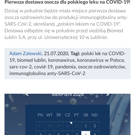
Pierwsza dostawa osocza dla polskiego leku na COVID-19!
Dzisiaj w południe będzie miała miejsce pierwsza dostawa
osocza ozdrowieńców do produkcji immunoglobuliny anty-
SARS-CoV-2, określanej „polskim lekiem na COVID-19”.
Dostawa odbędzie się w południe przed siedzibą Biomed
Lublin S.A. przy ul. Uniwersyteckiej 10 w Lublinie.
Adam Zalewski
, 21.07.2020
,
Tagi:
polski lek na COVID-
19
,
biomed lublin
,
koronawirus
,
koronawirus w Polsce
,
sars-cov-2
,
covid-19
,
pandemia
,
osocze ozdrowieńców
,
immunoglobulina anty-SARS-CoV-2
PREVIOUS
NEXT
SIERPIEŃ 2026
PN
WT
ŚR
CZ
PT
SB
ND
27
28
29
30
31
1
2