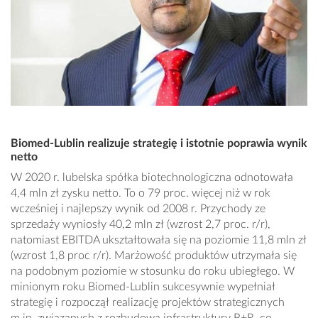
Biomed-Lublin realizuje strategię i istotnie poprawia wynik
netto
W 2020 r. lubelska spółka biotechnologiczna odnotowała
4,4 mln zł zysku netto. To o 79 proc. więcej niż w rok
wcześniej i najlepszy wynik od 2008 r. Przychody ze
sprzedaży wyniosły 40,2 mln zł (wzrost 2,7 proc. r/r),
natomiast EBITDA ukształtowała się na poziomie 11,8 mln zł
(wzrost 1,8 proc r/r). Marżowość produktów utrzymała się
na podobnym poziomie w stosunku do roku ubiegłego. W
minionym roku Biomed-Lublin sukcesywnie wypełniał
strategię i rozpoczął realizację projektów strategicznych
m.in. związanych z rozbudową infrastruktury B+R, co