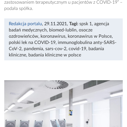
zastosowaniem terapeutycznym u pacjentów z COVID-19” –
podała spółka.
Redakcja portalu
, 29.11.2021
,
Tagi:
spsk 1
,
agencja
badań medycznych
,
biomed-lublin
,
osocze
ozdrowieńców
,
koronawirus
,
koronawirus w Polsce
,
polski lek na COVID-19
,
immunoglobulina anty-SARS-
CoV-2
,
pandemia
,
sars-cov-2
,
covid-19
,
badania
kliniczne
,
badania kliniczne w polsce