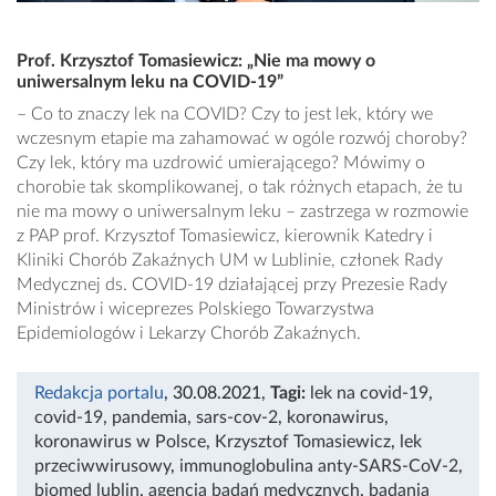
Prof. Krzysztof Tomasiewicz: „Nie ma mowy o
uniwersalnym leku na COVID-19”
– Co to znaczy lek na COVID? Czy to jest lek, który we
wczesnym etapie ma zahamować w ogóle rozwój choroby?
Czy lek, który ma uzdrowić umierającego? Mówimy o
chorobie tak skomplikowanej, o tak różnych etapach, że tu
nie ma mowy o uniwersalnym leku – zastrzega w rozmowie
z PAP prof. Krzysztof Tomasiewicz, kierownik Katedry i
Kliniki Chorób Zakaźnych UM w Lublinie, członek Rady
Medycznej ds. COVID-19 działającej przy Prezesie Rady
Ministrów i wiceprezes Polskiego Towarzystwa
Epidemiologów i Lekarzy Chorób Zakaźnych.
Redakcja portalu
, 30.08.2021
,
Tagi:
lek na covid-19
,
covid-19
,
pandemia
,
sars-cov-2
,
koronawirus
,
koronawirus w Polsce
,
Krzysztof Tomasiewicz
,
lek
przeciwwirusowy
,
immunoglobulina anty-SARS-CoV-2
,
biomed lublin
,
agencja badań medycznych
,
badania