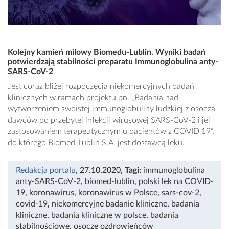
Kolejny kamień milowy Biomedu-Lublin. Wyniki badań
potwierdzają stabilności preparatu Immunoglobulina anty-
SARS-CoV-2
Jest coraz bliżej rozpoczęcia niekomercyjnych badań
klinicznych w ramach projektu pn. „Badania nad
wytworzeniem swoistej immunoglobuliny ludzkiej z osocza
dawców po przebytej infekcji wirusowej SARS-CoV-2 i jej
zastosowaniem terapeutycznym u pacjentów z COVID 19”,
do którego Biomed-Lublin S.A. jest dostawcą leku.
Redakcja portalu
, 27.10.2020
,
Tagi:
immunoglobulina
anty-SARS-CoV-2
,
biomed-lublin
,
polski lek na COVID-
19
,
koronawirus
,
koronawirus w Polsce
,
sars-cov-2
,
covid-19
,
niekomercyjne badanie kliniczne
,
badania
kliniczne
,
badania kliniczne w polsce
,
badania
stabilnościowe
,
osocze ozdrowieńców