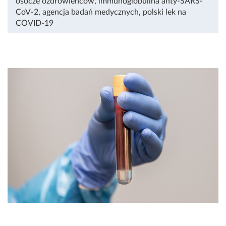
osocze ozdrowieńców
,
immunoglobulina anty-SARS-
CoV-2
,
agencja badań medycznych
,
polski lek na
COVID-19