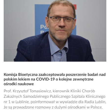
Komisja Bioetyczna zaakceptowała poszerzenie badań nad
polskim lekiem na COVID-19 o kolejne zewnętrzne
ośrodki naukowe
Prof. Krzysztof Tomasiewicz, kierownik Kliniki Chorób
Zakaźnych Samodzielnego Publicznego Szpitala Klinicznego
nr 1 w Lublinie, poinformował w wywiadzie dla Radia Lublin,
że są prowadzone rozmowy z dużymi ośrodkami w Polsce,