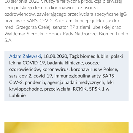
18 sierpnia 2020 r. ruszyła faktyczna produkcja pierwszej
serii polskiego leku na koronawirusa z osocza
ozdrowieńców, zawierającego przeciwciała specyficzne IgG
przeciwko SARS-CoV-2. Autorami koncepcji leku są: dr n.
med. Grzegorza Czelej, senator RP z ziemi lubelskiej oraz
Waldemar Sierocki, członek Rady Nadzorczej Biomed Lublin
S.A.
Adam Zalewski
, 18.08.2020
,
Tagi:
biomed lublin
,
polski
lek na COVID-19
,
badania kliniczne
,
osocze
ozdrowieńców
,
koronawirus
,
koronawirus w Polsce
,
sars-cov-2
,
covid-19
,
immunoglobulina anty-SARS-
CoV-2
,
pandemia
,
agencja badań medycznych
,
leki
krwiopochodne
,
przeciwciała
,
RCKiK
,
SPSK 1 w
Lublinie