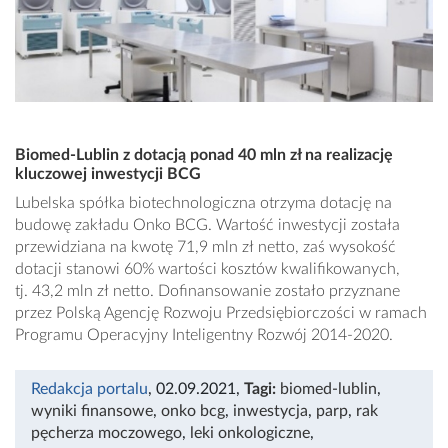
Biomed-Lublin z dotacją ponad 40 mln zł na realizację
kluczowej inwestycji BCG
Lubelska spółka biotechnologiczna otrzyma dotację na
budowę zakładu Onko BCG. Wartość inwestycji została
przewidziana na kwotę 71,9 mln zł netto, zaś wysokość
dotacji stanowi 60% wartości kosztów kwalifikowanych,
tj. 43,2 mln zł netto. Dofinansowanie zostało przyznane
przez Polską Agencję Rozwoju Przedsiębiorczości w ramach
Programu Operacyjny Inteligentny Rozwój 2014-2020.
Redakcja portalu
, 02.09.2021
,
Tagi:
biomed-lublin
,
wyniki finansowe
,
onko bcg
,
inwestycja
,
parp
,
rak
pęcherza moczowego
,
leki onkologiczne
,