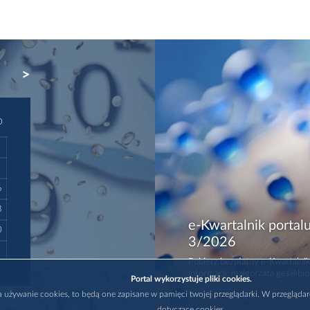
NEXT
D
6
3
e-Kwartalnik portalu
0
3/2026
Pobierz bezpłatny e-Kwartalnik
informacji: malgorzata.ges@bio
Portal wykorzystuje pliki cookies.
na używanie cookies, to będą one zapisane w pamięci twojej przeglądarki. W przegląda
dotyczące cookies.