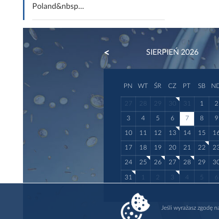
Poland&nbsp...
PREVIOUS
SIERPIEŃ 2026
PN
WT
ŚR
CZ
PT
SB
N
27
28
29
30
31
1
2
3
4
5
6
7
8
9
10
11
12
13
14
15
1
17
18
19
20
21
22
2
24
25
26
27
28
29
3
31
1
2
3
4
5
6
Jeśli wyrażasz zgodę 