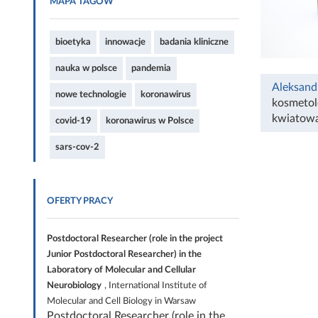
MAPA TAGÓW
bioetyka
innowacje
badania kliniczne
nauka w polsce
pandemia
Aleksand
nowe technologie
koronawirus
kosmetol
kwiatow
covid-19
koronawirus w Polsce
sars-cov-2
OFERTY PRACY
Postdoctoral Researcher (role in the project
Junior Postdoctoral Researcher) in the
Laboratory of Molecular and Cellular
Neurobiology
, International Institute of
Molecular and Cell Biology in Warsaw
Postdoctoral Researcher (role in the