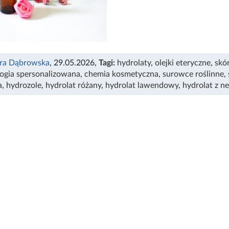
ra Dąbrowska
, 29.05.2026
,
Tagi:
hydrolaty
,
olejki eteryczne
,
skó
ogia spersonalizowana
,
chemia kosmetyczna
,
surowce roślinne
,
a
,
hydrozole
,
hydrolat różany
,
hydrolat lawendowy
,
hydrolat z ne