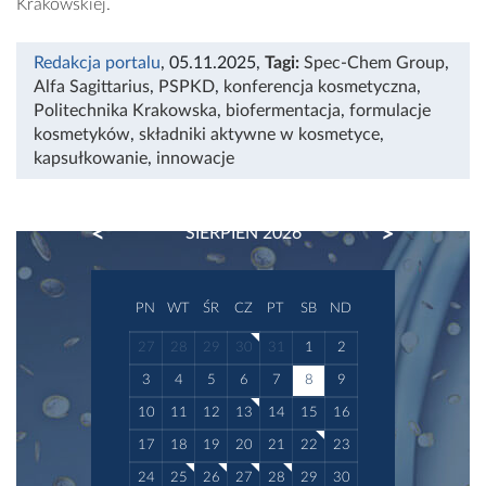
Krakowskiej.
Redakcja portalu
, 05.11.2025
,
Tagi:
Spec-Chem Group
,
Alfa Sagittarius
,
PSPKD
,
konferencja kosmetyczna
,
Politechnika Krakowska
,
biofermentacja
,
formulacje
kosmetyków
,
składniki aktywne w kosmetyce
,
kapsułkowanie
,
innowacje
PREVIOUS
NEXT
SIERPIEŃ 2026
PN
WT
ŚR
CZ
PT
SB
ND
27
28
29
30
31
1
2
3
4
5
6
7
8
9
10
11
12
13
14
15
16
17
18
19
20
21
22
23
24
25
26
27
28
29
30