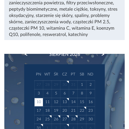
zanieczyszczenia powietrza
,
filtry przeciwsłoneczne
,
peptydy biomimetyczne
,
metale ciężkie
,
toksyny
,
stres
oksydacyjny
,
starzenie się skóry
,
spaliny
,
problemy
skórne
,
zanieczyszczenia wody
,
cząsteczki PM 2.5
,
cząsteczki PM 10
,
witamina C
,
witamina E
,
koenzym
Q10
,
polifenole
,
resweratrol
,
katechiny
PREVIOUS
NEXT
SIERPIEŃ 2026
PN
WT
ŚR
CZ
PT
SB
ND
27
28
29
30
31
1
2
3
4
5
6
7
8
9
10
11
12
13
14
15
16
17
18
19
20
21
22
23
24
25
26
27
28
29
30
31
1
2
3
4
5
6