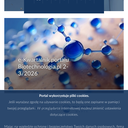
e-Kwartalnik portalu
Biotechnologia.pl 2-
3/2026
Portal wykorzystuje pliki cookies.
Jeśli wyrażasz zgodę na używanie cookies, to będą one zapisane w pamięci
twojej przeglądarki. W przeglądarce internetowej możesz zmienić ustawienia
WYDAWCA
dotyczące cookies.
Mając na względzie ochronę i bezpieczeństwo Twoich danych osobowych, firma