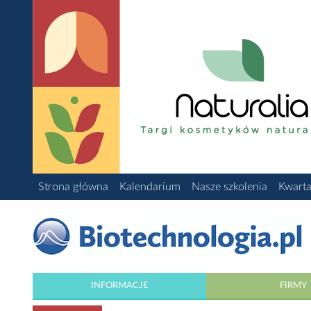
Strona główna
Kalendarium
Nasze szkolenia
Kwarta
INFORMACJE
FIRMY