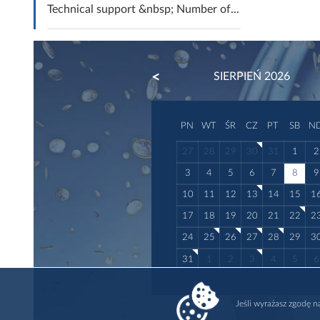
Technical support &nbsp; Number of...
PREVIOUS
SIERPIEŃ 2026
PN
WT
ŚR
CZ
PT
SB
N
27
28
29
30
31
1
2
3
4
5
6
7
8
9
10
11
12
13
14
15
1
17
18
19
20
21
22
2
24
25
26
27
28
29
3
31
1
2
3
4
5
6
Jeśli wyrażasz zgodę 