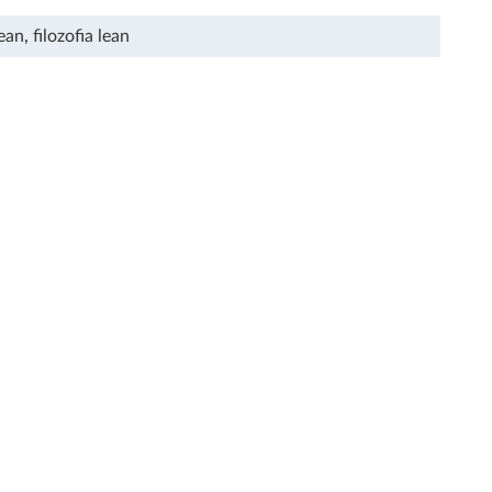
lean
,
filozofia lean