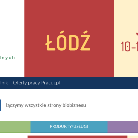
lnik
Oferty pracy Pracuj.pl
łączymy wszystkie strony biobiznesu
PRODUKTY/USŁUGI