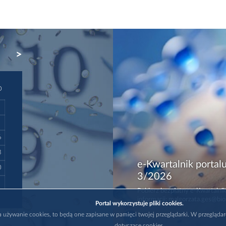
NEXT
D
6
3
e-Kwartalnik portalu
0
3/2026
Pobierz bezpłatny e-Kwartalnik
informacji: malgorzata.ges@bio
Portal wykorzystuje pliki cookies.
na używanie cookies, to będą one zapisane w pamięci twojej przeglądarki. W przegląda
dotyczące cookies.