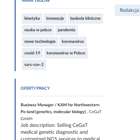
MAPA TAGÓW
Redakcja
bioetyka
innowacje
badania kliniczne
nauka w polsce
pandemia
nowe technologie
koronawirus
covid-19
koronawirus w Polsce
sars-cov-2
OFERTY PRACY
Business Manager / KAM for Northwestern
Po-land (genetics, molecular biology)
, CeGaT
GmbH
Job description: Selling CeGaT
medical genetic diagnostic and
customized NGS services to medical