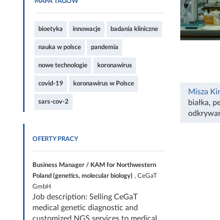
MAPA TAGÓW
bioetyka
innowacje
badania kliniczne
nauka w polsce
pandemia
nowe technologie
koronawirus
covid-19
koronawirus w Polsce
Misza Ki
sars-cov-2
białka
,
p
odkrywan
OFERTY PRACY
Business Manager / KAM for Northwestern
Poland (genetics, molecular biology)
, CeGaT
GmbH
Job description: Selling CeGaT
medical genetic diagnostic and
customized NGS services to medical