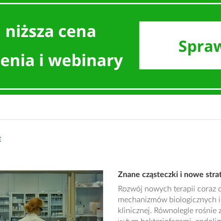
E
Znane cząsteczki i nowe strat
Rozwój nowych terapii coraz c
mechanizmów biologicznych i c
klinicznej. Równolegle rośnie