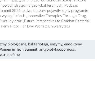
zynami i peptydami przeciwdrobnoustrojowymi, które
nowych strategii przeciwbakteryjnych. Podczas
ummit 2026 te dwa obszary pojawiły się w programie
w wystąpieniach „Innovative Therapies Through Drug
Pikralidy oraz „Future Perspectives to Combat Bacterial
aleny Płotki i dr Ewy Wons z Uniwersytetu
zmy biologiczne
,
bakteriofagi
,
enzymy
,
endolizyny
,
Women in Tech Summit
,
antybiotykooporność
,
kstremofilne