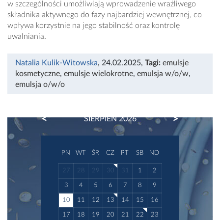
w szczególności umożliwiają wprowadzenie wrażliwego
składnika aktywnego do fazy najbardziej wewnętrznej, co
wpływa korzystnie na jego stabilność oraz kontrolę
uwalniania.
Natalia Kulik-Witowska
, 24.02.2025
,
Tagi:
emulsje
kosmetyczne
,
emulsje wielokrotne
,
emulsja w/o/w
,
emulsja o/w/o
PREVIOUS
NEXT
SIERPIEŃ 2026
PN
WT
ŚR
CZ
PT
SB
ND
27
28
29
30
31
1
2
3
4
5
6
7
8
9
10
11
12
13
14
15
16
17
18
19
20
21
22
23