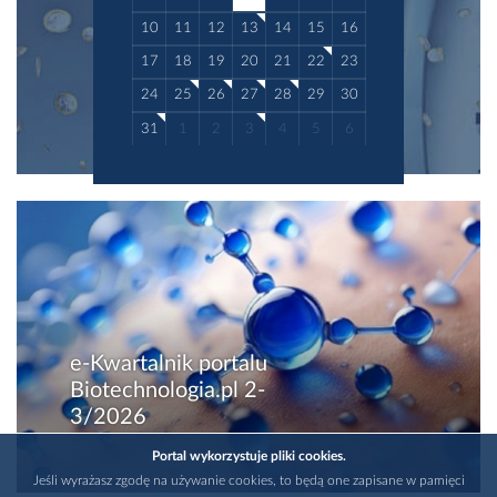
10
11
12
13
14
15
16
17
18
19
20
21
22
23
24
25
26
27
28
29
30
31
1
2
3
4
5
6
e-Kwartalnik portalu
Biotechnologia.pl 2-
3/2026
Portal wykorzystuje pliki cookies.
Jeśli wyrażasz zgodę na używanie cookies, to będą one zapisane w pamięci