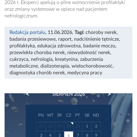
2026 r. Eksperci apelują o pilne wzmocnienie profilaktyki
oraz zmiany systemowe w opiece nad pacjentem
nefrologicznym.
Redakcja portalu
, 11.06.2026
,
Tagi:
choroby nerek
,
badania przesiewowe
,
raport
,
nadciśnienie tętnicze
,
profilaktyka
,
edukacja zdrowotna
,
badanie moczu
,
przewlekła choroba nerek
,
niewydolność nerek
,
cukrzyca
,
nefrologia
,
kreatynina
,
zaburzenia
metaboliczne
,
dializoterapia
,
wielochorobowość
,
diagnostyka chorób nerek
,
medycyna pracy
PREVIOUS
NEXT
SIERPIEŃ 2026
PN
WT
ŚR
CZ
PT
SB
ND
27
28
29
30
31
1
2
3
4
5
6
7
8
9