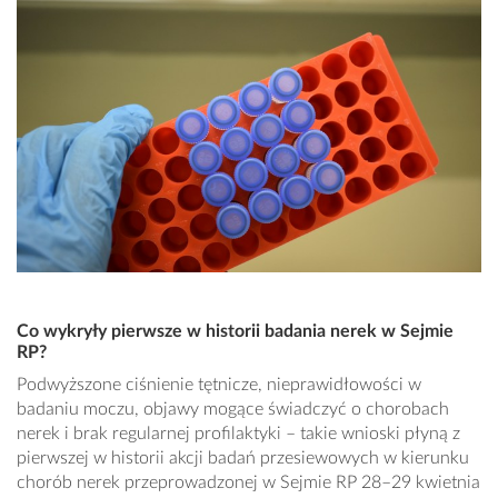
Co wykryły pierwsze w historii badania nerek w Sejmie
RP?
Podwyższone ciśnienie tętnicze, nieprawidłowości w
badaniu moczu, objawy mogące świadczyć o chorobach
nerek i brak regularnej profilaktyki – takie wnioski płyną z
pierwszej w historii akcji badań przesiewowych w kierunku
chorób nerek przeprowadzonej w Sejmie RP 28–29 kwietnia