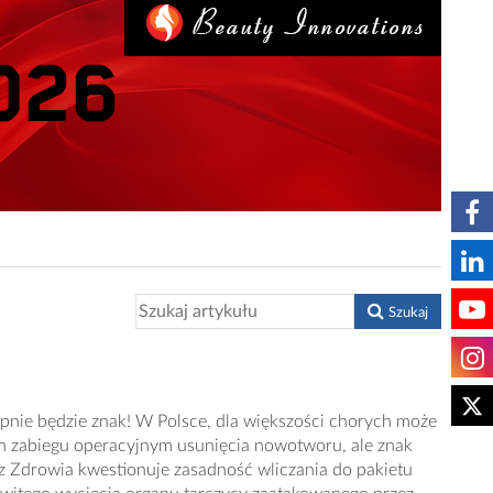
Szukaj
zypnie będzie znak! W Polsce, dla większości chorych może
ym zabiegu operacyjnym usunięcia nowotworu, ale znak
 Zdrowia kwestionuje zasadność wliczania do pakietu