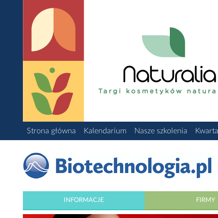
Strona główna
Kalendarium
Nasze szkolenia
Kwarta
INFORMACJE
FIRMY