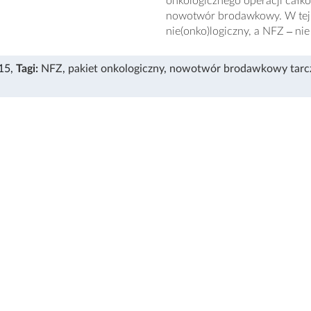
onkologicznego operacji całk
nowotwór brodawkowy. W tej s
nie(onko)logiczny, a NFZ ‒ nie 
15
,
Tagi:
NFZ
,
pakiet onkologiczny
,
nowotwór brodawkowy tarc