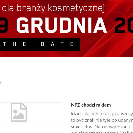
E
NFZ chodzi rakiem
Idzie rak, niebo rak, jak uszc
to być znak nie tyle po udan
śmiertelny. Narodowy Fundusz