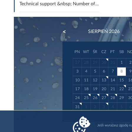
Technical support &nbsp; Number of...
PREVIOUS
SIERPIEŃ 2026
PN
WT
ŚR
CZ
PT
SB
N
27
28
29
30
31
1
2
3
4
5
6
7
8
9
10
11
12
13
14
15
1
17
18
19
20
21
22
2
24
25
26
27
28
29
3
31
1
2
3
4
5
6
Jeśli wyrażasz zgodę 