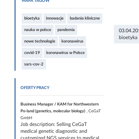
MAPA TAGÓW
bioetyka
innowacje
badania kliniczne
nauka w polsce
pandemia
03.04.20
bioetyka
nowe technologie
koronawirus
covid-19
koronawirus w Polsce
sars-cov-2
OFERTY PRACY
Business Manager / KAM for Northwestern
Po-land (genetics, molecular biology)
, CeGaT
GmbH
Job description: Selling CeGaT
medical genetic diagnostic and
customized NGS services to medical