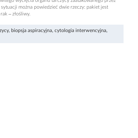
owitego wycięcia organu tarczycy zaatakowanego przez
ytuacji można powiedzieć dwie rzeczy: pakiet jest
rak ‒ złośliwy.
zycy
,
biopsja aspiracyjna
,
cytologia interwencyjna
,