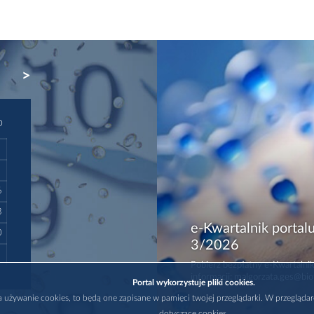
NEXT
D
6
3
e-Kwartalnik portalu
0
3/2026
Pobierz bezpłatny e-Kwartalnik
informacji: malgorzata.ges@bio
Portal wykorzystuje pliki cookies.
na używanie cookies, to będą one zapisane w pamięci twojej przeglądarki. W przegląda
dotyczące cookies.