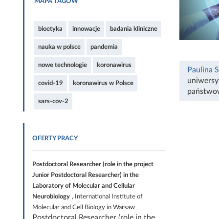
MAPA TAGÓW
bioetyka
innowacje
badania kliniczne
nauka w polsce
pandemia
nowe technologie
koronawirus
Paulina 
uniwersyt
covid-19
koronawirus w Polsce
państwow
sars-cov-2
OFERTY PRACY
Postdoctoral Researcher (role in the project
Junior Postdoctoral Researcher) in the
Laboratory of Molecular and Cellular
Neurobiology
, International Institute of
Molecular and Cell Biology in Warsaw
Postdoctoral Researcher (role in the