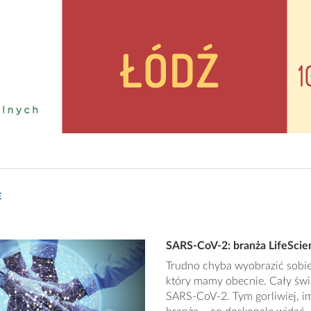
E
SARS-CoV-2: branża LifeScie
Trudno chyba wyobrazić sobie 
który mamy obecnie. Cały świ
SARS-CoV-2. Tym gorliwiej, im