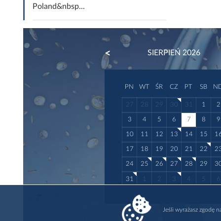
Poland&nbsp...
PREVIOUS
SIERPIEŃ 2026
PN
WT
ŚR
CZ
PT
SB
N
27
28
29
30
31
1
2
3
4
5
6
7
8
9
10
11
12
13
14
15
1
17
18
19
20
21
22
2
24
25
26
27
28
29
3
31
1
2
3
4
5
6
Jeśli wyrażasz zgodę 