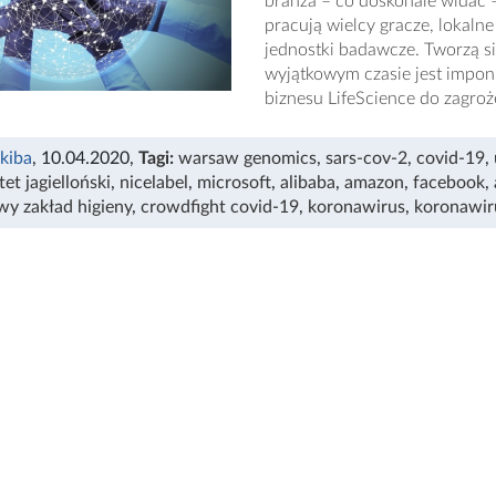
branża – co doskonale widać 
pracują wielcy gracze, lokal
jednostki badawcze. Tworzą s
wyjątkowym czasie jest imponu
biznesu LifeScience do zagro
Skiba
, 10.04.2020
,
Tagi:
warsaw genomics
,
sars-cov-2
,
covid-19
,
et jagielloński
,
nicelabel
,
microsoft
,
alibaba
,
amazon
,
facebook
,
y zakład higieny
,
crowdfight covid-19
,
koronawirus
,
koronawir