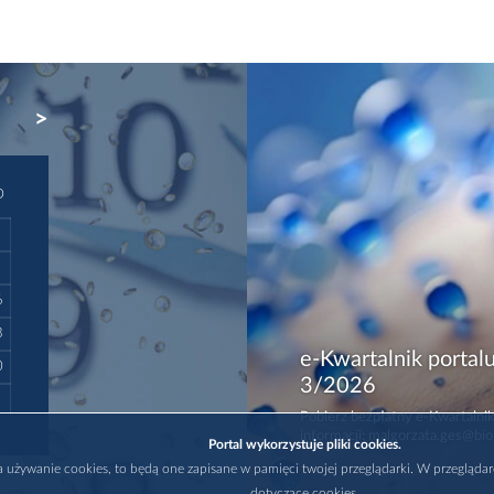
NEXT
D
6
3
e-Kwartalnik portalu
0
3/2026
Pobierz bezpłatny e-Kwartalnik
informacji: malgorzata.ges@bio
Portal wykorzystuje pliki cookies.
na używanie cookies, to będą one zapisane w pamięci twojej przeglądarki. W przegląda
dotyczące cookies.