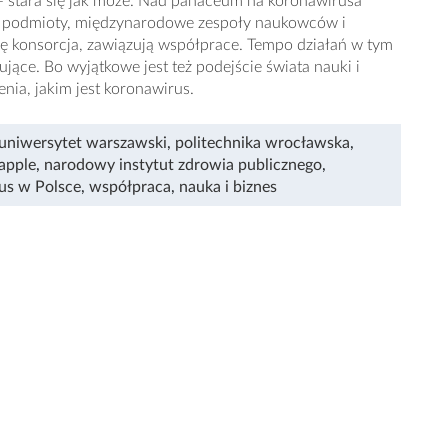
– stara się jak może. Nad panaceum na koronawirusa
ne podmioty, międzynarodowe zespoły naukowców i
ię konsorcja, zawiązują współprace. Tempo działań w tym
jące. Bo wyjątkowe jest też podejście świata nauki i
żenia, jakim jest koronawirus.
uniwersytet warszawski
,
politechnika wrocławska
,
apple
,
narodowy instytut zdrowia publicznego
,
us w Polsce
,
współpraca
,
nauka i biznes