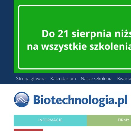
Strona główna
Kalendarium
Nasze szkolenia
Kwarta
INFORMACJE
FIRMY