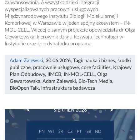
zaawansowania. A wszystko dzięki integracji
wyspecjalizowanych pracowni usługowych
Międzynarodowego Instytutu Biologii Molekularnej i
Komórkowej w Warszawie w jeden spójny ekosystem – IN-
MOL-CELL. Więcej o samym projekcie opowiedziała dr Olga
Gewartowska, kierownik działu Rozwoju Technologii w
Instytucie oraz koordynatorka programu.
Adam Zalewski
, 30.06.2026
,
Tagi:
nauka i biznes
,
środki
publiczne
,
pracownie usługowe
,
core facilities
,
Krajowy
Plan Odbudowy
,
IIMCB
,
IN-MOL-CELL
,
Olga
Gewartowska
,
Adam Zalewski
,
Bio-Tech Media
,
BioOpen Talk
,
infrastruktura badawcza
PREVIOUS
NEXT
SIERPIEŃ 2026
PN
WT
ŚR
CZ
PT
SB
ND