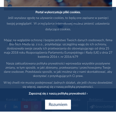
Portal wykorzystuje pliki cookies.
Jeśli wyrażasz zgodę na używanie cookies, to będą one zapisane w pamięci
twojej przeglądarki. W przeglądarce internetowej możesz zmienić ustawienia
WYDAWCA
dotyczące cookies.
Mając na względzie ochronę i bezpieczeństwo Twoich danych osobowych, firma
PARTNERZY
Bio-Tech Media sp. z o.o., przykładając szczególną wagę do ich ochrony,
dostosowała swoje zasady ich przetwarzania do obowiązującego od dnia 25
maja 2018 roku Rozporządzenia Parlamentu Europejskiego i Rady (UE) z dnia 27
kwietnia 2016 r. nr 2016/679
Nasza zaktualizowana polityka prywatności wprowadza wszystkie pozytywne
zmiany, w tym sposób, w jaki zbieramy, przetwarzamy i przechowujemy Twoje
dane osobowe. Przedstawia sposób, w jaki możesz się z nami skontaktować, aby
skorzystać z przysługujących Ci praw.
W tej chwili nie musisz podejmować żadnych działań, ale jeśli chcesz dowiedzieć
się więcej, zapoznaj się z naszą polityką prywatności.
Zapoznaj się z naszą polityką prywatności ›
Kontakt
Regulamin
Polityka
Polityka
Reklama i
Rozumiem
prywatności
jakości
promocja
Newsletter
1996 - 2026
Bio-Tech Media
. Wszystkie prawa zastrzeżone